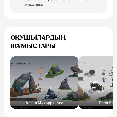
жасаңыз.
ОҚУШЫЛАРДЫҢ
ЖҰМЫСТАРЫ
Алена Мухоррянова
Daria Sak