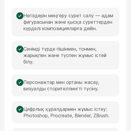
Негіздерін меңгеру сурет салу — адам
фигурасынан және қысқа суреттерден
күрделі композицияларға дейін.
Сенімді түрде пішінмен, тонмен,
жарықпен және түспен жұмыс істей
білу.
Персонажтар мен ортаны жасау,
визуалды сторителлингті түсіну.
Цифрлық құралдармен жұмыс істеу:
Photoshop, Procreate, Blender, ZBrush.