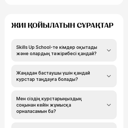
ЖИІ ҚОЙЫЛАТЫН СҰРАҚТАР
Skills Up School-те кімдер оқытады
және олардың тәжірибесі қандай?
Жаңадан бастаушы үшін қандай
курстар таңдауға болады?
Мен сіздің курстарыңыздың
соңынан кейін жұмысқа
орналасамын ба?