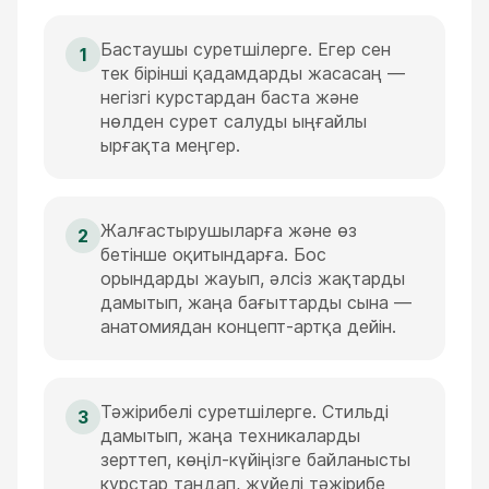
Бастаушы суретшілерге. Егер сен
1
тек бірінші қадамдарды жасасаң —
негізгі курстардан баста және
нөлден сурет салуды ыңғайлы
ырғақта меңгер.
Жалғастырушыларға және өз
2
бетінше оқитындарға. Бос
орындарды жауып, әлсіз жақтарды
дамытып, жаңа бағыттарды сына —
анатомиядан концепт-артқа дейін.
Тәжірибелі суретшілерге. Стильді
3
дамытып, жаңа техникаларды
зерттеп, көңіл-күйіңізге байланысты
курстар таңдап, жүйелі тәжірибе