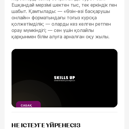
Ешқандай мерзімі шектен тыс, тек еркіндік пен
шабыт. Қамтылады: — «Өзін-өзі басқарушы
онлайн» форматындағы тоғыз курсқа
қолжетімділік; — оларды кез келген ретпен
орау мүмкіндігі; — сен үшін қолайлы
қарқынмен білім алуға арналған оқу жылы.
САБАҚ
ҮЗІНДІСІ
1
МИНУТ
НЕ ІСТЕУГЕ ҮЙРЕНЕСІЗ