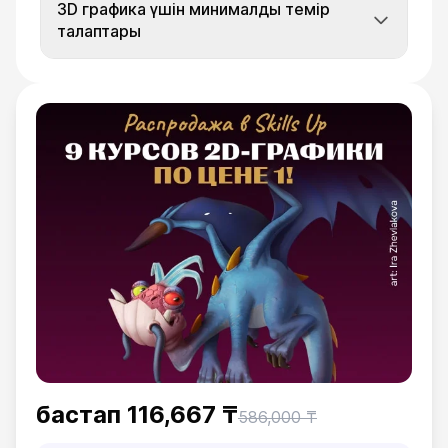
3D графика үшін минималды темір
талаптары
бастап
116,667 ₸
586,000 ₸