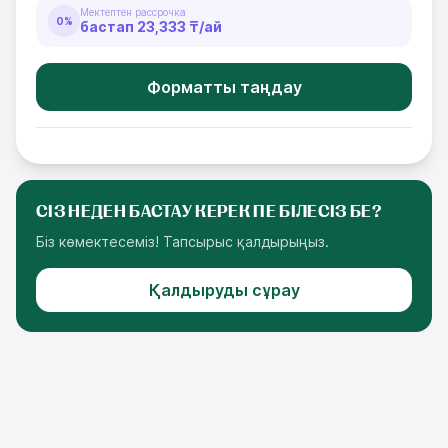
Мектептен рассрочка
0%
бастап
23,333 ₸
/ай
Форматты таңдау
СІЗ НЕДЕН БАСТАУ КЕРЕК ПЕ БІЛЕСІЗ БЕ?
Біз көмектесеміз! Тапсырыс қалдырыңыз.
Қалдыруды сұрау