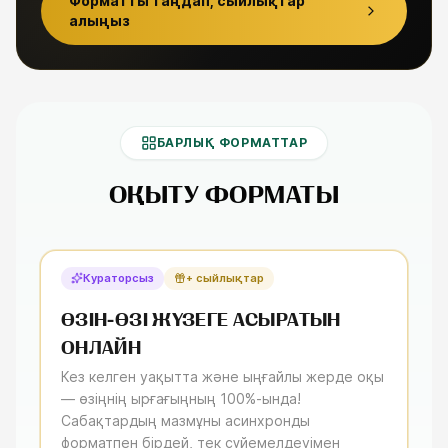
Форматты таңдап, сыйлықтар
алыңыз
БАРЛЫҚ ФОРМАТТАР
ОҚЫТУ ФОРМАТЫ
Кураторсыз
+ сыйлықтар
ӨЗІН-ӨЗІ ЖҮЗЕГЕ АСЫРАТЫН
ОНЛАЙН
Кез келген уақытта және ыңғайлы жерде оқы
— өзіңнің ырғағыңның 100%-ында!
Сабақтардың мазмұны асинхронды
форматпен бірдей, тек сүйемелдеуімен