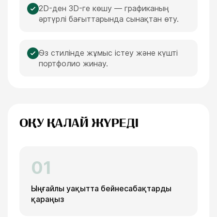
2D-ден 3D-ге көшу — графиканың
әртүрлі бағыттарында сынақтан өту.
Өз стилінде жұмыс істеу және күшті
портфолио жинау.
ОҚУ ҚАЛАЙ ЖҮРЕДІ
01
Ыңғайлы уақытта бейнесабақтарды
қараңыз