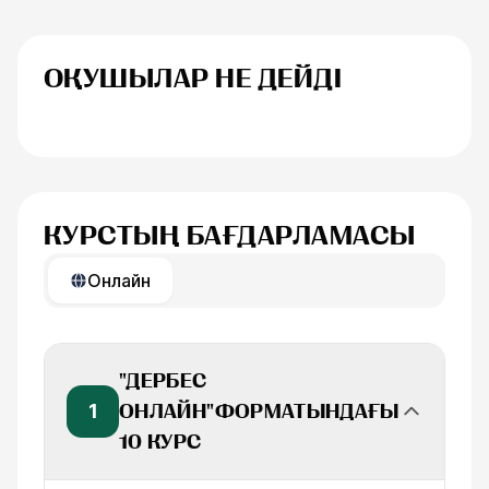
ОҚУШЫЛАР НЕ ДЕЙДІ
Анна Иванова
Егоренков Дм
КУРСТЫҢ БАҒДАРЛАМАСЫ
Онлайн
"ДЕРБЕС
1
ОНЛАЙН"ФОРМАТЫНДАҒЫ
10 КУРС