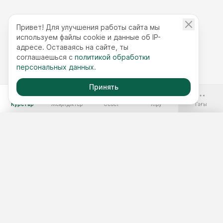
Привет! Для улучшения работы сайта мы
используем файлы cookie и данные об IP-
адресе. Оставаясь на сайте, ты
соглашаешься с
политикой обработки
персональных данных
.
Принять
-70%
Курстар
Жеңілдіктер
Себет
Кіру
Тағы
Ақысыз курстар
Жылдық қолжетімділік
Курстар жинақтары
Курс таңдау