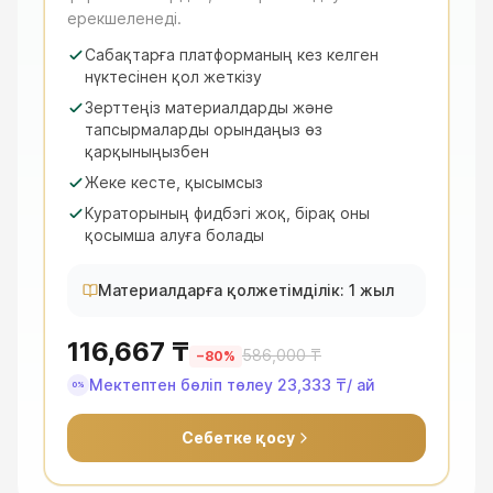
ерекшеленеді.
Сабақтарға платформаның кез келген
нүктесінен қол жеткізу
Зерттеңіз материалдарды және
тапсырмаларды орындаңыз өз
қарқыныңызбен
Жеке кесте, қысымсыз
Кураторының фидбэгі жоқ, бірақ оны
қосымша алуға болады
Материалдарға қолжетімділік: 1 жыл
116,667 ₸
586,000 ₸
−
80
%
Мектептен бөліп төлеу
23,333 ₸
/ ай
0%
Себетке қосу