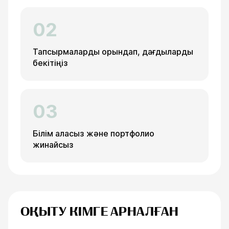
02
Тапсырмаларды орындап, дағдыларды
бекітіңіз
03
Білім аласыз және портфолио
жинайсыз
ОҚЫТУ КІМГЕ АРНАЛҒАН