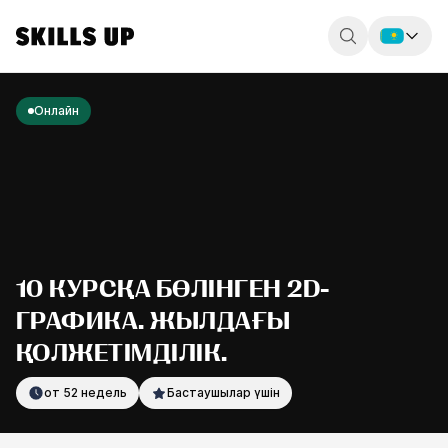
Россия
Онлайн
Беларусь
Қазақстан
English
10 КУРСҚА БӨЛІНГЕН 2D-
ГРАФИКА. ЖЫЛДАҒЫ
ҚОЛЖЕТІМДІЛІК.
от 52 недель
Бастаушылар үшін