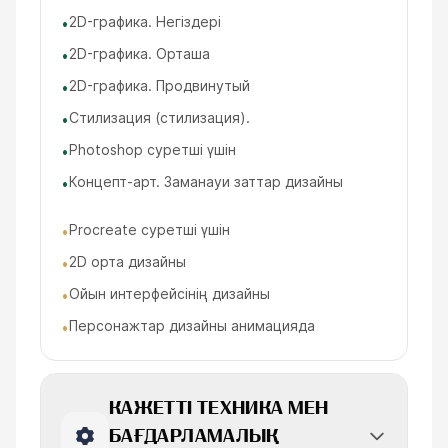
2D-графика. Негіздері
•
2D-графика. Орташа
•
2D-графика. Продвинутый
•
Стилизация (стилизация).
•
Photoshop суретші үшін
•
Концепт-арт. Заманауи заттар дизайны
•
Procreate суретші үшін
•
2D орта дизайны
•
Ойын интерфейсінің дизайны
•
Персонажтар дизайны анимацияда
•
КАЖЕТТІ ТЕХНИКА МЕН
БАҒДАРЛАМАЛЫҚ