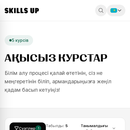
Россия
Беларусь
5
курсів
Қазақстан
АҚЫСЫЗ КУРСТАР
English
Білім алу процесі қалай өтетінін, сіз не
меңгеретінін біліп, армандарыңызға жеңіл
қадам басып кетуіңіз!
Табылды:
5
Танымалдығы
ESC
Сүзгілер
1