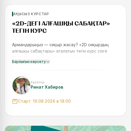
АҚЫСЫЗ КУРСТАР
SKILLS UP
«2D-ДЕГІ АЛҒАШҚЫ САБАҚТАР»‎
ТЕГІН КУРС
Армандарыңыз — сиқыр жасау? «2D сиқырдың
алғашқы сабақтары» аталатын тегін курс сізге
Photoshop-та нөлден сиқырлы құмыра жасауға
Барлығын көрсету
көмектеседі. Бір аптаның ішінде сіздің артефактіңіз
болады — армандауды
Куратор
Ринат Хабиров
Старт:
19.08.2026
в 18:00