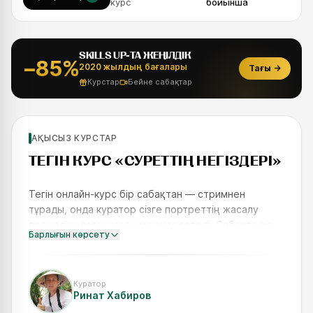
курс
бойынша
SKILLS UP-ТА ЖЕҢІЛДІК
−85%
2020 жылдың бағалары
Тағы
→
Курстар
Бейне сабақтар
Жаңадан бастаушылар үшін
АҚЫСЫЗ КУРСТАР
SKILLS UP
ТЕГІН КУРС «СУРЕТТІҢ НЕГІЗДЕРІ»‎
Тегін онлайн-курс бір сабақтан — стримнен
тұрады, онда куратор сізге портреттің жасалу
процесін кезең-кезеңімен көрсетеді. Сабақта сіз
Барлығын көрсету
атақты суретшілердің жұмыстарын неге
соншалықты тамаша ететінін т
Куратор
Ринат Хабиров