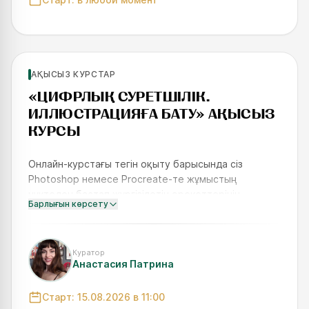
Жаңадан бастаушылар үшін
АҚЫСЫЗ КУРСТАР
SKILLS UP
«ЦИФРЛЫҚ СУРЕТШІЛІК.
ИЛЛЮСТРАЦИЯҒА БАТУ»‎ АҚЫСЫЗ
КУРСЫ
Онлайн-курстағы тегін оқыту барысында сіз
Photoshop немесе Procreate-те жұмыстың
нүктеден бастап жүргізілетін әрекеттерінің
Барлығын көрсету
реттілігін үйренесіз. 2D-графикадан айырмашылығы,
цифрлық кескіндемеде сурет
Куратор
Анастасия Патрина
Старт:
15.08.2026
в 11:00