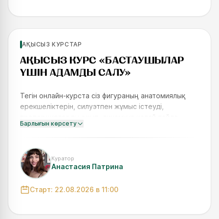
Жаңадан бастаушылар үшін
АҚЫСЫЗ КУРСТАР
SKILLS UP
АҚЫСЫЗ КУРС «БАСТАУШЫЛАР
ҮШІН АДАМДЫ САЛУ»
Тегін онлайн-курста сіз фигураның анатомиялық
ерекшеліктерін, силуэтпен жұмыс істеуді,
пропорцияларды оқып, динамика қалай пайда
Барлығын көрсету
болатынын және фигураны көрікті етіп көрсетуді
үйренесіз. Курстағы оқу
Куратор
Анастасия Патрина
Старт:
22.08.2026
в 11:00
Жаңадан бастаушылар үшін