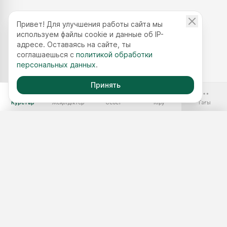
Привет! Для улучшения работы сайта мы
используем файлы cookie и данные об IP-
адресе. Оставаясь на сайте, ты
соглашаешься с
политикой обработки
персональных данных
.
Принять
-70%
Курстар
Жеңілдіктер
Себет
Кіру
Тағы
Ақысыз курстар
Жылдық қолжетімділік
Курстар жинақтары
Курс таңдау
3 минуттық тест