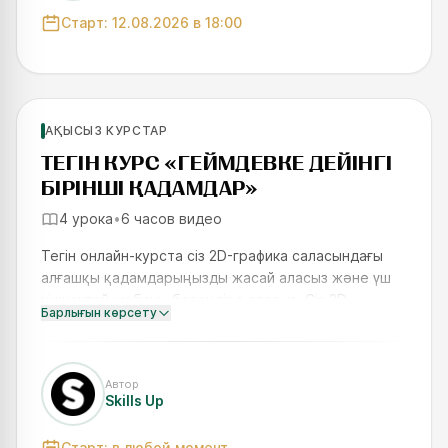
Старт:
12.08.2026
в 18:00
Жаңадан бастаушылар үшін
АҚЫСЫЗ КУРСТАР
SKILLS UP
ТЕГІН КУРС «ГЕЙМДЕВКЕ ДЕЙІНГІ
БІРІНШІ ҚАДАМДАР»
4 урока
•
6 часов видео
Тегін онлайн-курста сіз 2D-графика саласындағы
алғашқы қадамдарыңызды жасай аласыз және үш
кішкентай жобаны безендіре аласыз. Сіз 2D-
Барлығын көрсету
объектіні жасаудың толық циклынан өтіп,
Photoshop-та жұмыстың негіз
Автор
Skills Up
Старт:
в любой момент