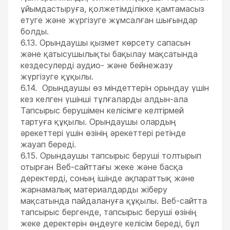
ұйымдастыруға, қолжетімділікке қамтамасыз
етуге және жүргізуге жұмсалған шығындар
болды.
6.13. Орындаушы қызмет көрсету сапасын
және қатысушылықты бақылау мақсатында
кездесулерді аудио- және бейнежазу
жүргізуге құқылы.
6.14. Орындаушы өз міндеттерін орындау үшін
кез келген үшінші тұлғаларды алдын-ала
Тапсырыс берушімен келісімге келтірмей
тартуға құқылы. Орындаушы олардың
әрекеттері үшін өзінің әрекеттері ретінде
жауап береді.
6.15. Орындаушы тапсырыс беруші толтырып
отырған Веб-сайттағы жеке және басқа
деректерді, соның ішінде ақпараттық және
жарнамалық материалдарды жіберу
мақсатында пайдалануға құқылы. Веб-сайтта
тапсырыс бергенде, тапсырыс беруші өзінің
жеке деректерін өңдеуге келісім береді, бұл