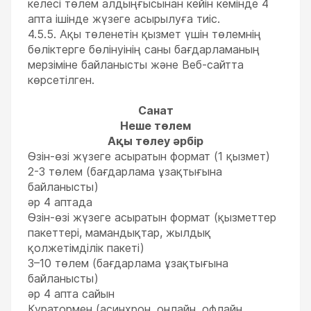
келесі төлем алдыңғысынан кейін кемінде 4
апта ішінде жүзеге асырылуға тиіс.
4.5.5. Ақы төленетін қызмет үшін төлемнің
бөліктерге бөлінуінің саны бағдарламаның
мерзіміне байланысты және Веб-сайтта
көрсетілген.
Санат
Неше төлем
Ақы төлеу әрбір
Өзін-өзі жүзеге асыратын формат (1 қызмет)
2-3 төлем (бағдарлама ұзақтығына
байланысты)
әр 4 аптада
Өзін-өзі жүзеге асыратын формат (қызметтер
пакеттері, мамандықтар, жылдық
қолжетімділік пакеті)
3–10 төлем (бағдарлама ұзақтығына
байланысты)
әр 4 апта сайын
Куратормен (асинхрон, онлайн, офлайн