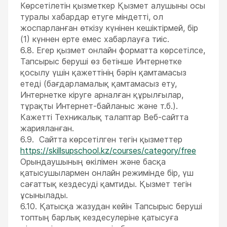
Көрсетілетін қызметкер Қызмет алушыны осы
туралы хабардар етуге міндетті, ол
жоспарланған өткізу күнінен кешіктірмей, бір
(1) күннен ерте емес хабарлауға тиіс.
6.8. Егер қызмет онлайн форматта көрсетілсе,
Тапсырыс беруші өз бетінше Интернетке
қосылу үшін қажеттінің бәрін қамтамасыз
етеді (бағдарламалық қамтамасыз ету,
Интернетке кіруге арналған құрылғылар,
тұрақты Интернет-байланыс және т.б.).
Кажетті Техникалық талаптар Веб-сайтта
жарияланған.
6.9. Сайтта көрсетілген тегін қызметтер
https://skillsupschool.kz/courses/category/free
Орындаушының өкілімен және басқа
қатысушылармен онлайн режимінде бір, үш
сағаттық кездесуді қамтиды. Қызмет тегін
ұсынылады.
6.10. Қатысқа жазудан кейін Тапсырыс беруші
топтың барлық кездесулеріне қатысуға