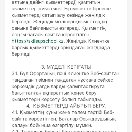
алтыға дейінгі қызметтерді) қамтитын
қызметтер жиынтығы. Бір мезетте бірнеше
қызметтерді сатып алу кезінде жеңілдік
беріледі. Жеңілдік мөлшері қызметтердің
санына байланысты өзгереді. Қызметтің
соңғы бағасы сайтта көрсетілген
https://skillsupschool.kz
. Жеңілдік Клиентке
барлық қызметтерді орындаған жағдайда
беріледі.
3. МҮДЕЛІ КЕРІҒАТЫ
3.1. Бұл Офертаның пәні Клиентке Веб-сайттан
таңдаған тізімнен таңдаған нұсқаға сәйкес
көркемдік дағдыларды қалыптастыруға
бағытталған ақпараттық-кеңес беру
қызметтерін көрсету болып табылады.
4. ҚЫЗМЕТТЕРДІ АЙЫРЫП БЕРУ.
4.1. Қызметтің құны және төлем тәртібі Веб-
сайтта көрсетілген. Бағалар Орындаушының
қалауы бойынша өзгертілуі мүмкін.
4.2. Тапсырыс беруші бұл шартпен көзделген