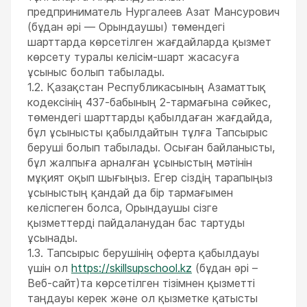
предприниматель Нургалеев Азат Мансурович
(бұдан әрі — Орындаушы) төмендегі
шарттарда көрсетілген жағдайларда қызмет
көрсету туралы келісім-шарт жасасуға
ұсыныс болып табылады.
1.2. Қазақстан Республикасының Азаматтық
кодексінің 437-бабының 2-тармағына сәйкес,
төмендегі шарттарды қабылдаған жағдайда,
бұл ұсынысты қабылдайтын тұлға Тапсырыс
беруші болып табылады. Осыған байланысты,
бұл жалпыға арналған ұсыныстың мәтінін
мұқият оқып шығыңыз. Егер сіздің тарапыңыз
ұсыныстың қандай да бір тармағымен
келіспеген болса, Орындаушы сізге
қызметтерді пайдаланудан бас тартуды
ұсынады.
1.3. Тапсырыс берушінің оферта қабылдауы
үшін ол
https://skillsupschool.kz
(бұдан әрі –
Веб-сайт)та көрсетілген тізімнен қызметті
таңдауы керек және ол қызметке қатысты