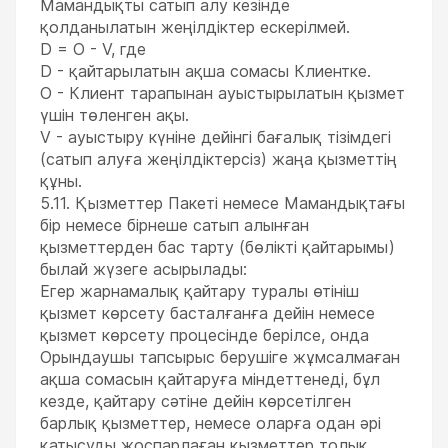
Мамандықты сатып алу кезінде
қолданылатын жеңілдіктер ескерілмей.
D = О - V, где
D - қайтарылатын ақша сомасы Клиентке.
О - Клиент тарапынан ауыстырылатын қызмет
үшін төленген ақы.
V - ауыстыру күніне дейінгі бағалық тізімдегі
(сатып алуға жеңілдіктерсіз) жаңа қызметтің
құны.
5.11. Қызметтер Пакеті немесе Мамандықтағы
бір немесе бірнеше сатып алынған
қызметтерден бас тарту (бөлікті қайтарымы)
былай жүзеге асырылады:
Егер жарнамалық қайтару туралы өтініш
қызмет көрсету басталғанға дейін немесе
қызмет көрсету процесінде берілсе, онда
Орындаушы тапсырыс берушіге жұмсалмаған
ақша сомасын қайтаруға міндеттенеді, бұл
кезде, қайтару сәтіне дейін көрсетілген
барлық қызметтер, немесе оларға одан әрі
қатысуды жоспарлаған қызметтер толық