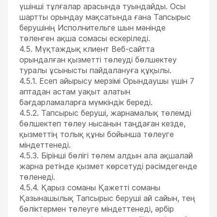
үшінші тұлғалар арасында туындайды. Осы
шартты орындау мақсатында ғана Тапсырыс
берушінің Исполнительге шын мәнінде
төленген ақша сомасы ескеріледі.
4.5. Мүқтаждық клиент Веб-сайтта
орындалған қызметті төлеуді бөлшектеу
туралы ұсынысты пайдалануға құқылы.
4.5.1. Есеп айырысу мерзімі Орындаушы үшін 7
аптадан астам уақыт алатын
бағдарламаларға мүмкіндік береді.
4.5.2. Тапсырыс беруші, жарнамалық төлемді
бөлшектеп төлеу нысанын таңдаған кезде,
қызметтің толық құны бойынша төлеуге
міндеттенеді.
4.5.3. Бірінші бөлігі төлем алдын ала ақшалай
жарна ретінде қызмет көрсетуді рәсімдегенде
төленеді.
4.5.4. Қарыз соманы Қажетті соманы
Қазынашылық Тапсырыс беруші ай сайын, тең
бөліктермен төлеуге міндеттенеді, әрбір