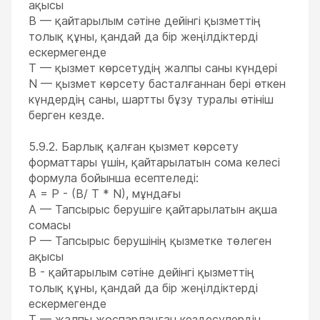
ақысы
B — қайтарылым сәтіне дейінгі қызметтің
толық құны, қандай да бір жеңілдіктерді
ескермегенде
T — қызмет көрсетудің жалпы саны күндері
N — қызмет көрсету басталғаннан бері өткен
күндердің саны, шартты бұзу туралы өтініш
берген кезде.
5.9.2. Барлық қалған қызмет көрсету
форматтары үшін, қайтарылатын сома келесі
формула бойынша есептеледі:
A = P - (B/ T * N), мұндағы
А — Тапсырыс берушіге қайтарылатын ақша
сомасы
P — Тапсырыс берушінің қызметке төлеген
ақысы
B - қайтарылым сәтіне дейінгі қызметтің
толық құны, қандай да бір жеңілдіктерді
ескермегенде
T — жалпы жоспарланған кездесулердің