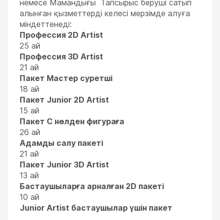
немесе Мамандығы Тапсырыс беруші сатып
алынған қызметтерді келесі мерзімде алуға
міндеттенеді:
Профессия 2D Artist
25 ай
Профессия 3D Artist
21 ай
Пакет Мастер суретші
18 ай
Пакет Junior 2D Artist
15 ай
Пакет С нөлден фигураға
26 ай
Адамды салу пакеті
21 ай
Пакет Junior 3D Artist
13 ай
Бастаушыларға арналған 2D пакеті
10 ай
Junior Artist бастаушылар үшін пакет