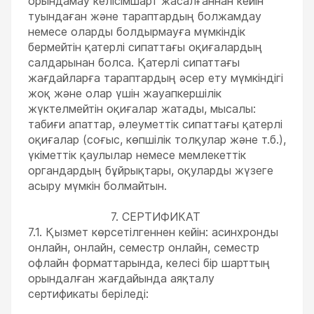
орындамау келісімшарт жасалғаннан кейін
туындаған және тараптардың болжамдау
немесе оларды болдырмауға мүмкіндік
бермейтін қатерлі сипаттағы оқиғалардың
салдарынан болса. Қатерлі сипаттағы
жағдайларға тараптардың әсер ету мүмкіндігі
жоқ және олар үшін жауапкершілік
жүктелмейтін оқиғалар жатады, мысалы:
табиғи апаттар, әлеуметтік сипаттағы қатерлі
оқиғалар (соғыс, көпшілік толқулар және т.б.),
үкіметтік қаулылар немесе мемлекеттік
органдардың бұйрықтары, оқуларды жүзеге
асыру мүмкін болмайтын.
7. СЕРТИФИКАТ
7.1. Қызмет көрсетілгеннен кейін: асинхронды
онлайн, онлайн, семестр онлайн, семестр
офлайн форматтарында, келесі бір шарттың
орындалған жағдайында аяқталу
сертификаты беріледі: