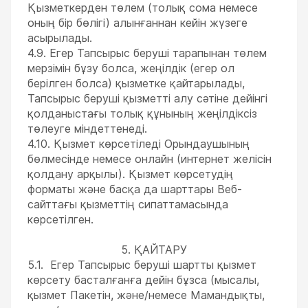
Қызметкерден төлем (толық сома немесе
оның бір бөлігі) алынғаннан кейін жүзеге
асырылады.
4.9. Егер Тапсырыс беруші тарапынан төлем
мерзімін бұзу болса, жеңілдік (егер ол
берілген болса) қызметке қайтарылады,
Тапсырыс беруші қызметті алу сәтіне дейінгі
қолданыстағы толық құнының жеңілдіксіз
төлеуге міндеттенеді.
4.10. Қызмет көрсетіледі Орындаушының
бөлмесінде немесе онлайн (интернет желісін
қолдану арқылы). Қызмет көрсетудің
форматы және басқа да шарттары Веб-
сайттағы қызметтің сипаттамасында
көрсетілген.
5. ҚАЙТАРУ
5.1. Егер Тапсырыс беруші шартты қызмет
көрсету басталғанға дейін бұзса (мысалы,
қызмет Пакетін, және/немесе Мамандықты,