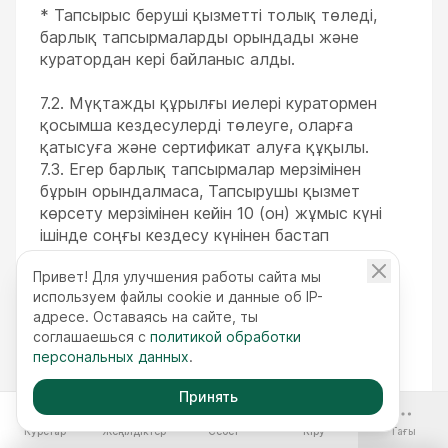
* Тапсырыс беруші қызметті толық төледі,
барлық тапсырмаларды орындады және
куратордан кері байланыс алды.
7.2. Мүқтажды құрылғы иелері куратормен
қосымша кездесулерді төлеуге, оларға
қатысуға және сертификат алуға құқылы.
7.3. Егер барлық тапсырмалар мерзімінен
бұрын орындалмаса, Тапсырушы қызмет
көрсету мерзімінен кейін 10 (он) жұмыс күні
ішінде соңғы кездесу күнінен бастап
тапсырманың жетіспейтін бөлігін
Привет! Для улучшения работы сайта мы
Орындаушыға беруге құқылы.
используем файлы cookie и данные об IP-
7.4. Қызметті онлайн форматтарда (соның
адресе. Оставаясь на сайте, ты
ішінде жылдық қолжетімділік, онлайн
соглашаешься с
политикой обработки
көрермен және онлайн көрермен (семестр))
персональных данных
.
алу кезінде — сертификаттар берілмейді.
7.5. Сертификат Орындаушы, Тапсырыс
Принять
-70%
берушінің таңдауы бойынша, олға
электрондық пошта арқылы жібереді немесе
Курстар
Жеңілдіктер
Себет
Кіру
Тағы