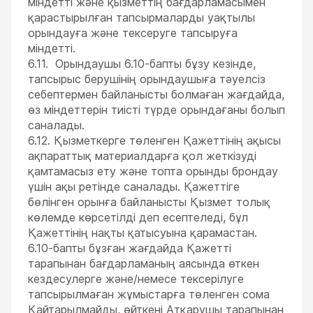
міндетті және қызметтің бағдарламасымен
қарастырылған тапсырмаларды уақтылы
орындауға және тексеруге тапсыруға
міндетті.
6.11. Орындаушы 6.10-бапты бұзу кезінде,
тапсырыс берушінің орындаушыға тәуелсіз
себептермен байланысты болмаған жағдайда,
өз міндеттерін тиісті түрде орындағаны болып
саналады.
6.12. Қызметкерге төленген Қажеттінің ақысы
ақпараттық материалдарға қол жеткізуді
қамтамасыз ету және топта орынды брондау
үшін ақы ретінде саналады. Қажеттіге
бөлінген орынға байланысты Қызмет толық
көлемде көрсетілді деп есептеледі, бұл
Қажеттінің нақты қатысуына қарамастан.
6.10-бапты бұзған жағдайда Қажетті
тарапынан бағдарламаның аясында өткен
кездесулерге және/немесе тексерілуге
тапсырылмаған жұмыстарға төленген сома
Қайтарылмайды, өйткені Атқарушы тарапынан