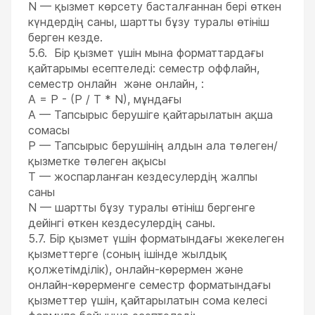
N — қызмет көрсету басталғаннан бері өткен
күндердің саны, шартты бұзу туралы өтініш
берген кезде.
5.6. Бір қызмет үшін мына форматтардағы
қайтарымы есептеледі: семестр оффлайн,
семестр онлайн және онлайн, :
A = P - (P / T * N), мұндағы
А — Тапсырыс берушіге қайтарылатын ақша
сомасы
P — Тапсырыс берушінің алдын ала төлеген/
қызметке төлеген ақысы
T — жоспарланған кездесулердің жалпы
саны
N — шартты бұзу туралы өтініш бергенге
дейінгі өткен кездесулердің саны.
5.7. Бір қызмет үшін форматындағы жекелеген
қызметтерге (соның ішінде жылдық
қолжетімділік), онлайн-көрермен және
онлайн-көрерменге семестр форматындағы
қызметтер үшін, қайтарылатын сома келесі