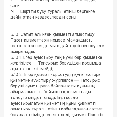
саны
N — шартты бұзу туралы өтініш бергенге
дейін өткен кездесулердің саны.
5.10. Сатып алынған қызметті алмастыру
Пакет қызметтерін немесе Мамандықты
сатып алған кезде мынадай тәртіппен жүзеге
асырылады:
5.10.1. Егер ауыстыру тең құны бар қызметке
жүргізілсе — Тапсырыс берушіден қосымша
ақы талап етілмейді;
5.10.2. Егер қызмет көрсетудің құны жоғары
қызметке ауыстыру жүргізілсе — Тапсырыс
беруші ауыстыруға байланысты құнының
айырмашылығы бойынша қосымша ақы
төлеуге міндеттенеді. Бұл кезде
ауыстырылатын қызметтің құны қызметті
ауыстыру туралы өтініш қабылданған сәттегі
бағалар тізімінде есептеледі, қызмет Пакетін