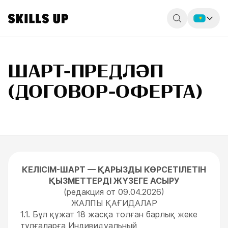
Россия
ШАРТ-ПРЕДЛӘП
Беларусь
(ДОГОВОР-ОФЕРТА)
Қазақстан
English
КЕЛІСІМ-ШАРТ — ҚАРЫЗДЫ КӨРСЕТІЛЕТІН
ҚЫЗМЕТТЕРДІ ЖҮЗЕГЕ АСЫРУ
(редакция от 09.04.2026)
ЖАЛПЫ ҚАҒИДАЛАР
1.1. Бұл құжат 18 жасқа толған барлық жеке
тұлғаларға Индивидуальный