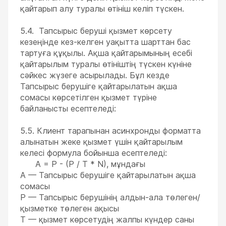
қайтарып алу туралы өтініш келіп түскен.
5.4. Тапсырыс беруші қызмет көрсету
кезеңінде кез-келген уақытта шарттан бас
тартуға құқылы. Ақша қайтарымының есебі
қайтарылым туралы өтініштің түскен күніне
сәйкес жүзеге асырылады. Бұл кезде
Тапсырыс берушіге қайтарылатын ақша
сомасы көрсетілген қызмет түріне
байланысты есептеледі:
5.5. Клиент тарапынан асинхронды форматта
алынатын жеке қызмет үшін қайтарылым
келесі формула бойынша есептеледі:
A = P - (P / T * N), мұндағы
А — Тапсырыс берушіге қайтарылатын ақша
сомасы
P — Тапсырыс берушінің алдын-ала төлеген/
қызметке төлеген ақысы
T — қызмет көрсетудің жалпы күндер саны