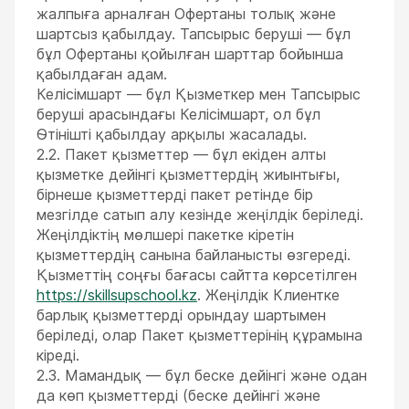
жалпыға арналған Офертаны толық және
шартсыз қабылдау. Тапсырыс беруші — бұл
бұл Офертаны қойылған шарттар бойынша
қабылдаған адам.
Келісімшарт — бұл Қызметкер мен Тапсырыс
беруші арасындағы Келісімшарт, ол бұл
Өтінішті қабылдау арқылы жасалады.
2.2. Пакет қызметтер — бұл екіден алты
қызметке дейінгі қызметтердің жиынтығы,
бірнеше қызметтерді пакет ретінде бір
мезгілде сатып алу кезінде жеңілдік беріледі.
Жеңілдіктің мөлшері пакетке кіретін
қызметтердің санына байланысты өзгереді.
Қызметтің соңғы бағасы сайтта көрсетілген
https://skillsupschool.kz
. Жеңілдік Клиентке
барлық қызметтерді орындау шартымен
беріледі, олар Пакет қызметтерінің құрамына
кіреді.
2.3. Мамандық — бұл беске дейінгі және одан
да көп қызметтерді (беске дейінгі және