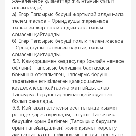
және/немесе қызметтер жиынтығын сатып
алған кезде):
а) Егер Тапсырыс беруші жартылай алдын-ала
төлем жасаса – Орындаушы жарнамаса
төленген жартылай алдын-ала төлем
сомасын қайтарады
б) Егер Тапсырыс беруші толық төлем жасаса
- Орындаушы төленген барлық төлем
сомасын қайтарады.
5.2. Қамқоршымен кездесулер (онлайн немесе
офлайн), Тапсырыс берушінің бастамасы
бойынша өткізілмеген, Тапсырыс беруші
тарапынан өткізілмеген қамқоршымен
кездесулерді қайтаруға жатпайды, олар
Тапсырыс беруші тарапынан қабылданған
болып саналады.
5.3. Қайтарып алу құны есептегенде қызмет
ретінде қарастырылады, ол үшін Тапсырыс
берушіге орын бөлінген (Тапсырыс берушіге
орын тағайындалған) және қызмет көрсету
аяқталған күнге дейін қызмет көрсетілді және