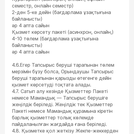
семестр, онлайн семестр)
2-ден 5-ке дейін (бағдарлама ұзақтығына
байланысты)
әр 4 апта сайын
Қызмет көрсету пакеті (асинхрон, онлайн,)
4-10 төлем (бағдарлама ұзақтығына
байланысты)
әр 4 апта сайын
4.6.Егер Тапсырыс беруші тарапынан төлем
мерзімін бұзу болса, Орындаушы Тапсырыс
беруші тарапынан қарызды өтегенге дейін
қызмет көрсетуді тоқтата алады.
4.7. Сатып алу кезінде Қызметтер Пакеті
немесе Мамандық — Тапсырыс берушіге
жеңілдік беріледі. Жеңілдік тек Қызметтер
Пакеті немесе Мамандық құрамына кіретін
барлық қызметтер толық көлемде
пайдаланылған жағдайда ғана беріледі.
4.8. Қызметке қол жеткізу Жекпе-жеккерден