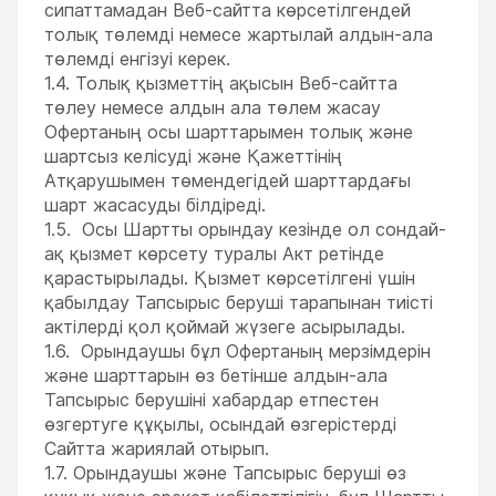
сипаттамадан Веб-сайтта көрсетілгендей
толық төлемді немесе жартылай алдын-ала
төлемді енгізуі керек.
1.4. Толық қызметтің ақысын Веб-сайтта
төлеу немесе алдын ала төлем жасау
Офертаның осы шарттарымен толық және
шартсыз келісуді және Қажеттінің
Атқарушымен төмендегідей шарттардағы
шарт жасасуды білдіреді.
1.5. Осы Шартты орындау кезінде ол сондай-
ақ қызмет көрсету туралы Акт ретінде
қарастырылады. Қызмет көрсетілгені үшін
қабылдау Тапсырыс беруші тарапынан тиісті
актілерді қол қоймай жүзеге асырылады.
1.6. Орындаушы бұл Офертаның мерзімдерін
және шарттарын өз бетінше алдын-ала
Тапсырыс берушіні хабардар етпестен
өзгертуге құқылы, осындай өзгерістерді
Сайтта жариялай отырып.
1.7. Орындаушы және Тапсырыс беруші өз