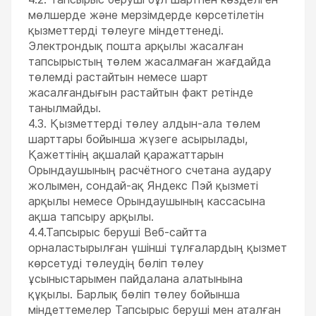
мөлшерде және мерзімдерде көрсетілетін
қызметтерді төлеуге міндеттенеді.
Электрондық пошта арқылы жасалған
тапсырыстың төлем жасалмаған жағдайда
төлемді растайтын немесе шарт
жасалғандығын растайтын факт ретінде
танылмайды.
4.3. Қызметтерді төлеу алдын-ала төлем
шарттары бойынша жүзеге асырылады,
Қажеттінің ақшалай қаражаттарын
Орындаушының расчётного счетана аудару
жолымен, сондай-ақ Яндекс Пэй қызметі
арқылы немесе Орындаушының кассасына
ақша тапсыру арқылы.
4.4.Тапсырыс беруші Веб-сайтта
орналастырылған үшінші тұлғалардың қызмет
көрсетуді төлеудің бөліп төлеу
ұсыныстарымен пайдалана алатынына
құқылы. Барлық бөліп төлеу бойынша
міндеттемелер Тапсырыс беруші мен аталған