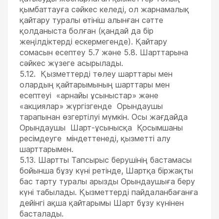
қымбаттауға сәйкес келеді, ол жарнамалық
қайтару туралы өтініш алынған сәтте
қолданыста болған (қандай да бір
жеңілдіктерді ескермегенде). Қайтару
сомасын есептеу 5.7 және 5.8. Шарттарына
сәйкес жүзеге асырылады.
5.12. Қызметтерді төлеу шарттары мен
олардың қайтарымының шарттары мен
есептеуі «арнайы ұсыныстар» және
«акциялар» жүргізгенде Орындаушы
тарапынан өзгертілуі мүмкін. Осы жағдайда
Орындаушы Шарт-ұсынысқа Қосымшаны
ресімдеуге міндеттенеді, қызметті алу
шарттарымен.
5.13. Шартты Тапсырыс берушінің бастамасы
бойынша бұзу күні ретінде, Шартқа біржақты
бас тарту туралы арызды Орындаушыға беру
күні табылады. Қызметтерді пайдаланбағанға
дейінгі ақша қайтарымы Шарт бұзу күнінен
басталады.