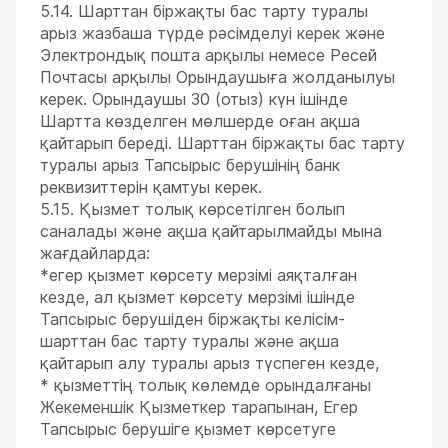
5.14. Шарттан біржақты бас тарту туралы
арыз жазбаша түрде рәсімделуі керек және
Электрондық пошта арқылы немесе Ресей
Почтасы арқылы Орындаушыға жолданылуы
керек. Орындаушы 30 (отыз) күн ішінде
Шартта көзделген мөлшерде оған ақша
қайтарып береді. Шарттан біржақты бас тарту
туралы арыз Тапсырыс берушінің банк
реквизиттерін қамтуы керек.
5.15. Қызмет толық көрсетілген болып
саналады және ақша қайтарылмайды мына
жағдайларда:
*егер қызмет көрсету мерзімі аяқталған
кезде, ал қызмет көрсету мерзімі ішінде
Тапсырыс берушіден біржақты келісім-
шарттан бас тарту туралы және ақша
қайтарып алу туралы арыз түспеген кезде,
* қызметтің толық көлемде орындалғаны
Жекеменшік Қызметкер тарапынан, Егер
Тапсырыс берушіге қызмет көрсетуге