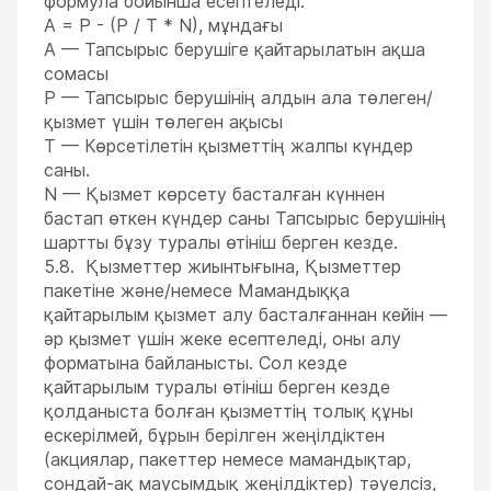
формула бойынша есептеледі:
A = P - (P / T * N), мұндағы
А — Тапсырыс берушіге қайтарылатын ақша
сомасы
P — Тапсырыс берушінің алдын ала төлеген/
қызмет үшін төлеген ақысы
T — Көрсетілетін қызметтің жалпы күндер
саны.
N — Қызмет көрсету басталған күннен
бастап өткен күндер саны Тапсырыс берушінің
шартты бұзу туралы өтініш берген кезде.
5.8. Қызметтер жиынтығына, Қызметтер
пакетіне және/немесе Мамандыққа
қайтарылым қызмет алу басталғаннан кейін —
әр қызмет үшін жеке есептеледі, оны алу
форматына байланысты. Сол кезде
қайтарылым туралы өтініш берген кезде
қолданыста болған қызметтің толық құны
ескерілмей, бұрын берілген жеңілдіктен
(акциялар, пакеттер немесе мамандықтар,
сондай-ақ маусымдық жеңілдіктер) тәуелсіз,