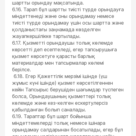
шартты орындау мақсатында.
6.16. Тарап бұл шартты тиісті түрде орындауға
міндеттенеді және оны орындамау немесе
тиісті түрде орындамау үшін осы шартта және
қолданыстағы заңнамада көзделген
жауапкершілікке тартылады.
6.17. Қызметті орындаушы толық көлемде
көрсетті деп есептеледі, егер тапсырушыға
қызмет көрсетуге қарасты барлық
материалдар мен тапсырмалар көлемі
берілсе.
6.18. Егер Қажеттілік мерзімі ішінде (үш
жұмыс күні ішінде) қызмет көрсетілгеннен
кейін Тапсырыс берушіден шағымдар түспеген
болса, Орындаушының қызметтері толық
көлемде және кез-келген ескертулерсіз
қабылданған болып саналады.
6.19. Тараптар бұл шарт бойынша
міндеттемелерді толық немесе ішінара
орындамау салдарынан босатылады, егер бұл