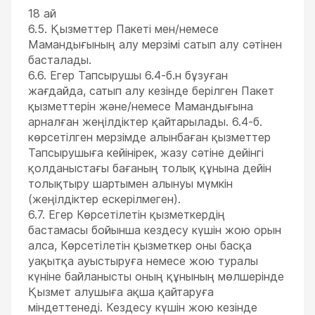
18 ай
6.5. Қызметтер Пакеті мен/немесе
Мамандығының алу мерзімі сатып алу сәтінен
басталады.
6.6. Егер Тапсырушы 6.4-б.н бұзуған
жағдайда, сатып алу кезінде берілген Пакет
қызметтерін және/немесе Мамандығына
арналған жеңілдіктер қайтарылады. 6.4-б.
көрсетілген мерзімде алынбаған қызметтер
Тапсырушыға кейінірек, жазу сәтіне дейінгі
қолданыстағы бағаның толық құнына дейін
толықтыру шартымен алынуы мүмкін
(жеңілдіктер ескерілмеген).
6.7. Егер Көрсетілетін қызметкердің
бастамасы бойынша кездесу күшін жою орын
алса, Көрсетілетін қызметкер оны басқа
уақытқа ауыстыруға немесе жою туралы
күніне байланысты оның құнының мөлшерінде
Қызмет алушыға ақша қайтаруға
міндеттенеді. Кездесу күшін жою кезінде