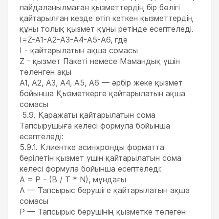
пайдаланылмаған қызметтердің бір бөлігі
қайтарылған кезде өтіп кеткен қызметтердің
құны толық қызмет құны ретінде есептеледі.
I=Z-А1-А2-А3-А4-А5-А6, где
I - қайтарылатын ақша сомасы
Z - қызмет Пакеті немесе Мамандық үшін
төленген ақы
А1, А2, А3, А4, А5, А6 — әрбір жеке қызмет
бойынша Қызметкерге қайтарылатын ақша
сомасы
5.9. Қаражаты қайтарылатын сома
Тапсырушыға келесі формула бойынша
есептеледі:
5.9.1. Клиентке асинхронды форматта
берілетін қызмет үшін қайтарылатын сома
келесі формула бойынша есептеледі:
A = P - (B / T * N), мұндағы
А — Тапсырыс берушіге қайтарылатын ақша
сомасы
P — Тапсырыс берушінің қызметке төлеген