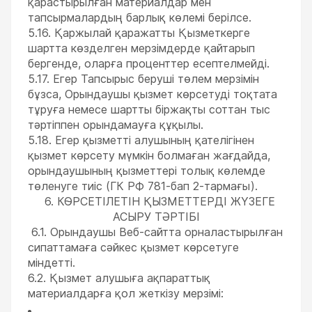
қарастырылған материалдар мен
тапсырмалардың барлық көлемі берілсе.
5.16. Қаржылай қаражатты Қызметкерге
шартта көзделген мерзімдерде қайтарып
бергенде, оларға проценттер есептелмейді.
5.17. Егер Тапсырыс беруші төлем мерзімін
бұзса, Орындаушы қызмет көрсетуді тоқтата
тұруға немесе шартты біржақты соттан тыс
тәртіппен орындамауға құқылы.
5.18. Егер қызметті алушының қателігінен
қызмет көрсету мүмкін болмаған жағдайда,
орындаушының қызметтері толық көлемде
төленуге тиіс (ГК РФ 781-бап 2-тармағы).
6. КӨРСЕТІЛЕТІН ҚЫЗМЕТТЕРДІ ЖҮЗЕГЕ
АСЫРУ ТӘРТІБІ
6.1. Орындаушы Веб-сайтта орналастырылған
сипаттамаға сәйкес қызмет көрсетуге
міндетті.
6.2. Қызмет алушыға ақпараттық
материалдарға қол жеткізу мерзімі: