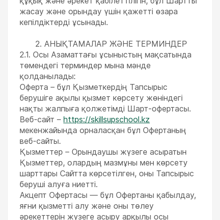
құқық және әрекет қабілеттілігін, бұл Шартты
жасау және орындау үшін қажетті өзара
кепілдіктерді ұсынады.
2. АНЫҚТАМАЛАР ЖӘНЕ ТЕРМИНДЕР
2.1. Осы Азаматтағы ұсыныстың мақсатында
төмендегі терминдер мына мәнде
ESC
қолданылады:
Оферта – бұл Қызметкердің Тапсырыс
берушіге ақылы қызмет көрсету жөніндегі
нақты жалпыға қолжетімді Шарт-офертасы.
Веб-сайт –
https://skillsupschool.kz
мекенжайында орналасқан бұл Офертаның
веб-сайты.
Қызметтер – Орындаушы жүзеге асыратын
Қызметтер, олардың мазмұны мен көрсету
шарттары Сайтта көрсетілген, оны Тапсырыс
беруші алуға ниетті.
Акцепт Офертасы — бұл Офертаны қабылдау,
яғни қызметті алу және оны төлеу
әрекеттерін жүзеге асыру арқылы осы