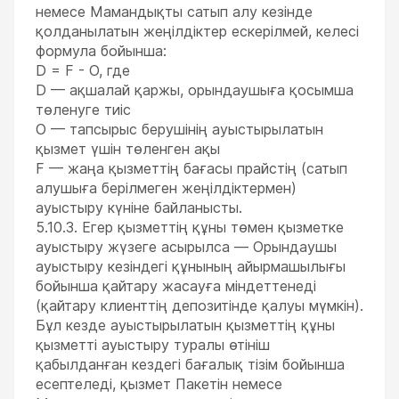
немесе Мамандықты сатып алу кезінде
қолданылатын жеңілдіктер ескерілмей, келесі
формула бойынша:
D = F - О, где
D — ақшалай қаржы, орындаушыға қосымша
төленуге тиіс
О — тапсырыс берушінің ауыстырылатын
қызмет үшін төленген ақы
F — жаңа қызметтің бағасы прайстің (сатып
алушыға берілмеген жеңілдіктермен)
ауыстыру күніне байланысты.
5.10.3. Егер қызметтің құны төмен қызметке
ауыстыру жүзеге асырылса — Орындаушы
ауыстыру кезіндегі құнының айырмашылығы
бойынша қайтару жасауға міндеттенеді
(қайтару клиенттің депозитінде қалуы мүмкін).
Бұл кезде ауыстырылатын қызметтің құны
қызметті ауыстыру туралы өтініш
қабылданған кездегі бағалық тізім бойынша
есептеледі, қызмет Пакетін немесе