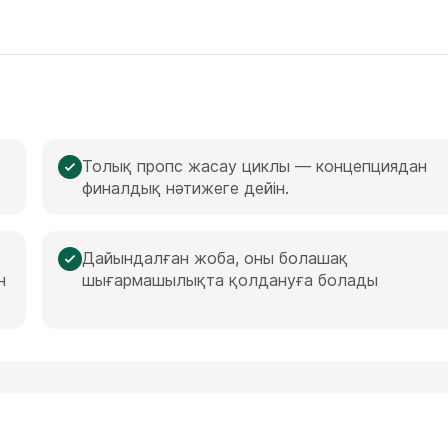
Толық пропс жасау циклы — концепциядан
финалдық нәтижеге дейін.
Дайындалған жоба, оны болашақ
н
шығармашылықта қолдануға болады