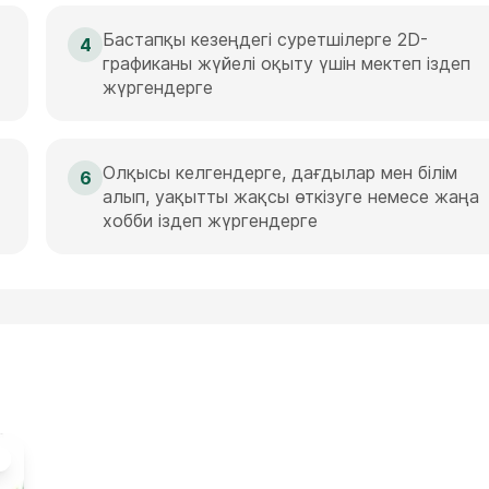
Бастапқы кезеңдегі суретшілерге 2D-
4
графиканы жүйелі оқыту үшін мектеп іздеп
жүргендерге
Олқысы келгендерге, дағдылар мен білім
6
алып, уақытты жақсы өткізуге немесе жаңа
хобби іздеп жүргендерге