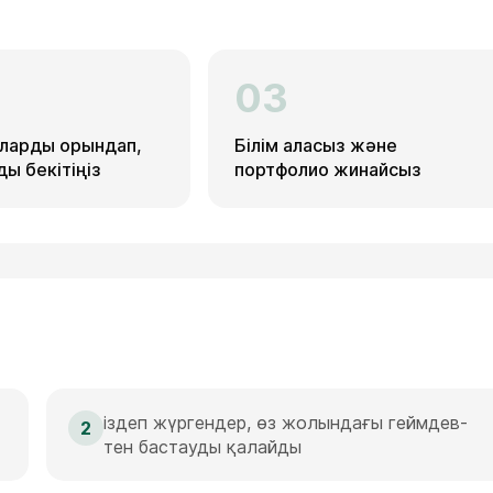
03
ларды орындап,
Білім аласыз және
ы бекітіңіз
портфолио жинайсыз
іздеп жүргендер, өз жолындағы геймдев-
2
тен бастауды қалайды