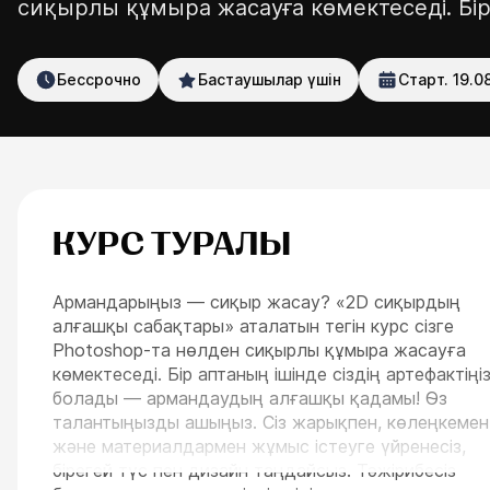
сиқырлы құмыра жасауға көмектеседі. Бір
нс пакеттер
ESC
Бессрочно
Бастаушылар үшін
Старт.
19.0
КУРС ТУРАЛЫ
Армандарыңыз — сиқыр жасау? «2D сиқырдың
алғашқы сабақтары» аталатын тегін курс сізге
Photoshop-та нөлден сиқырлы құмыра жасауға
көмектеседі. Бір аптаның ішінде сіздің артефактіңі
болады — армандаудың алғашқы қадамы! Өз
талантыңызды ашыңыз. Сіз жарықпен, көлеңкемен
және материалдармен жұмыс істеуге үйренесіз,
бірегей түс пен дизайн таңдайсыз. Тәжірибесіз