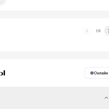
1
/
6
Егоренков Дмитрий
СЫ
Онлайн