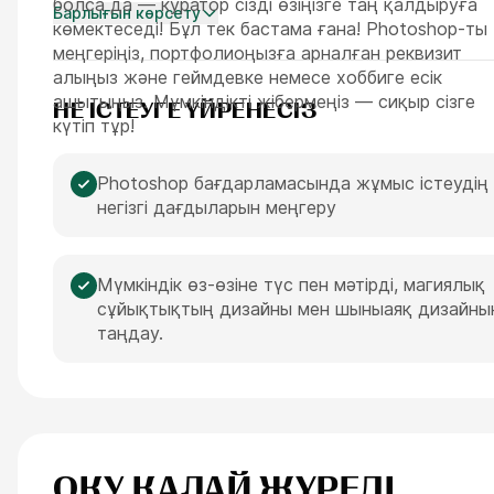
болса да — куратор сізді өзіңізге таң қалдыруға
Барлығын көрсету
көмектеседі! Бұл тек бастама ғана! Photoshop-ты
меңгеріңіз, портфолиоңызға арналған реквизит
алыңыз және геймдевке немесе хоббиге есік
ашытыңыз. Мүмкіндікті жібермеңіз — сиқыр сізге
НЕ ІСТЕУГЕ ҮЙРЕНЕСІЗ
күтіп тұр!
Photoshop бағдарламасында жұмыс істеудің
негізгі дағдыларын меңгеру
Мүмкіндік өз-өзіне түс пен мәтірді, магиялық
сұйықтықтың дизайны мен шыныаяқ дизайны
таңдау.
ОҚУ ҚАЛАЙ ЖҮРЕДІ