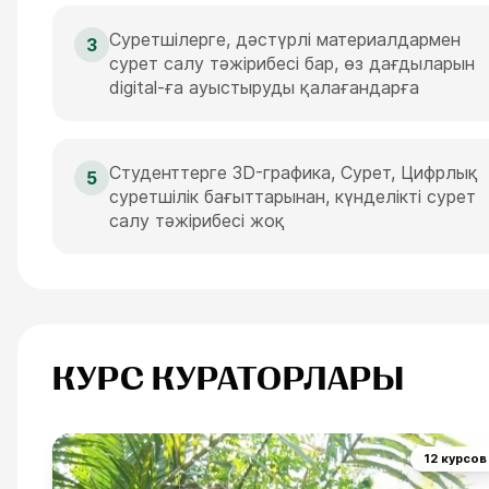
Суретшілерге, дәстүрлі материалдармен
3
сурет салу тәжірибесі бар, өз дағдыларын
digital-ға ауыстыруды қалағандарға
Студенттерге 3D-графика, Сурет, Цифрлық
5
суретшілік бағыттарынан, күнделікті сурет
салу тәжірибесі жоқ
КУРС КУРАТОРЛАРЫ
12 курсов