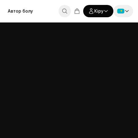
Автор болу
Кіру
Россия
ТУДЕНТТЕРГЕ
КӨМЕК
Мен студентпін
Skills Up курстарында оқимын
туденттар сөйлейді
Сұрақтар мен
Беларусь
жауаптар
дар
қушылардың
Себет бос
Қазақстан
Мен авторымын
ұмыстары
Сертификатты
Өз курстарымды жүргіземін
тексеру
Курсты таңдау
English
оялдық
ағдарламасы
Байланыстар
еферальдік
ағдарлама