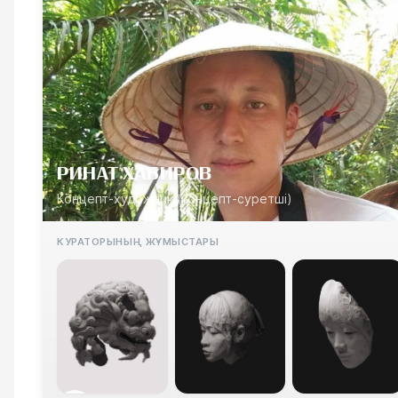
РИНАТ ХАБИРОВ
Концепт-художник (концепт-суретші)
КУРАТОРЫНЫҢ ЖҰМЫСТАРЫ