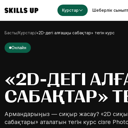
Курстар
Шеберлік сынып
СТАР
Басты
/
Курстар
/
«2D-дегі алғашқы сабақтар»‎ тегін курс
урстар
Курстар жинақтары
7
курсов
Онлайн
2D-графика
13
курсов
Мінсіз 
таңдай
ка
Жылдық қолжетімділік
«2D-ДЕГІ АЛ
6
курсов
7 сұраққа 
өнердегі қ
сурет салу
Мини-курстар
сай келетін
САБАҚТАР»‎ Т
8
курсов
қтар
Те
Армандарыңыз — сиқыр жасау? «2D сиқ
урстарды көру
сабақтары» аталатын тегін курс сізге Phot