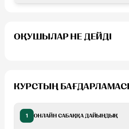
ОҚУШЫЛАР НЕ ДЕЙДІ
Анна Иванова
КУРСТЫҢ БАҒДАРЛАМА
1
ОНЛАЙН САБАҚҚА ДАЙЫНДЫҚ