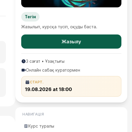
Тегін
Жазылып, курсқа түсіп, оқуды баста.
Жазылу
3
сағат
•
Ұзақтығы
Онлайн сабақ куратормен
СТАРТ.
19.08.2026
at 18:00
НАВИГАЦІЯ
Курс туралы