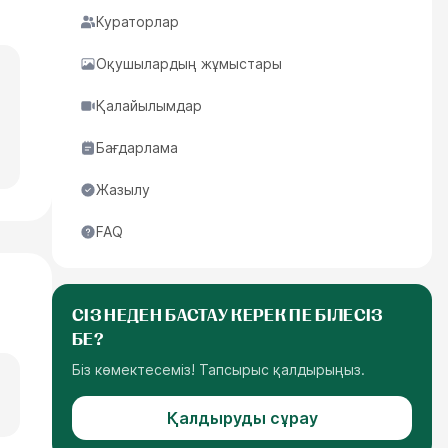
Кураторлар
Оқушылардың жұмыстары
Қалайылымдар
Бағдарлама
Жазылу
FAQ
СІЗ НЕДЕН БАСТАУ КЕРЕК ПЕ БІЛЕСІЗ
БЕ?
Біз көмектесеміз! Тапсырыс қалдырыңыз.
Қалдыруды сұрау