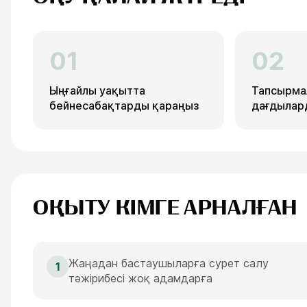
01
02
Ыңғайлы уақытта
Тапсырма
бейнесабақтарды қараңыз
дағдылард
ОҚЫТУ КІМГЕ АРНАЛҒАН
Жаңадан бастаушыларға сурет салу
1
тәжірибесі жоқ адамдарға