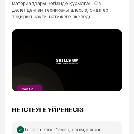
материалдары негізінде құрылған. Сіз
дәлелденген техниканы аласыз, онда әр
тақырып нақты нәтижеге әкеледі.
ESC
САБАҚ
ҮЗІНДІСІ
1
МИНУТ
НЕ ІСТЕУГЕ ҮЙРЕНЕСІЗ
Тегіс "шелпек"емес, сенімді және