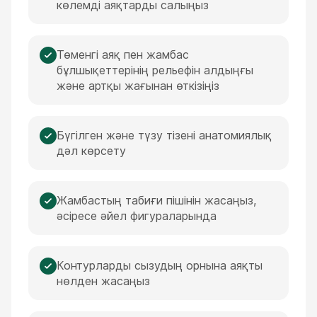
көлемді аяқтарды салыңыз
Төменгі аяқ пен жамбас
бұлшықеттерінің рельефін алдыңғы
және артқы жағынан өткізіңіз
Бүгілген және түзу тізені анатомиялық
дәл көрсету
Жамбастың табиғи пішінін жасаңыз,
әсіресе әйел фигураларында
Контурларды сызудың орнына аяқты
нөлден жасаңыз