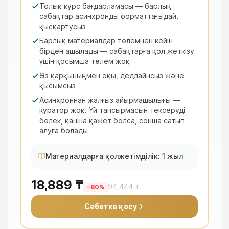
Толық курс бағдарламасы — барлық
сабақтар асинхронды форматтағыдай,
қысқартусыз
Барлық материалдар төлемнен кейін
бірден ашылады — сабақтарға қол жеткізу
үшін қосымша төлем жоқ
Өз қарқыныңмен оқы, дедлайнсыз және
қысымсыз
Асинхроннан жалғыз айырмашылығы —
куратор жоқ. Үй тапсырмасын тексеруді
бөлек, қанша қажет болса, сонша сатып
алуға болады
Материалдарға қолжетімділік: 1 жыл
18,889 ₸
94,444 ₸
−
80
%
Себетке қосу