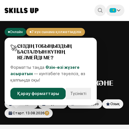
Россия
Онлайн
7 күн сынама қолжетімділік
Беларусь
🚀
СІЗДІҢ ТОБЫҢЫЗДЫҢ
Қазақстан
БАСТАЛУЫН КҮТКІҢ
КЕЛМЕЙДІ МЕ?
English
Форматты таңда
Өзін-өзі жүзеге
асыратын
— күнтізбеге тәуелсіз, өз
қалпыңда оқы!
АЯҚТЫҢ АНАТОМИЯСЫ ЖӘНЕ
ПЛАСТИКАСЫ
Қарау форматтары
Түсінікті
от 8 недель
16 уроков
3 часа видео
Озық
Старт.
13.08.2026
?