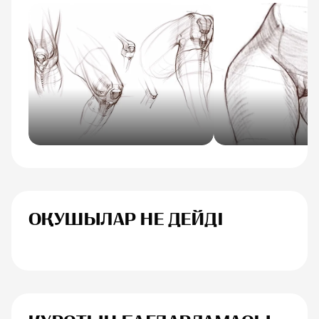
ОҚУШЫЛАР НЕ ДЕЙДІ
Анна Иванова
Егоренков Дм