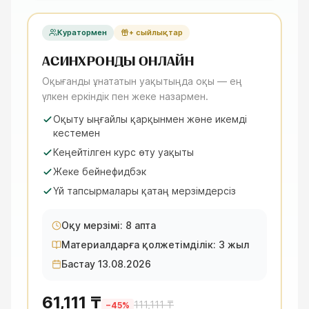
Куратормен
+ сыйлықтар
АСИНХРОНДЫ ОНЛАЙН
Оқығанды ұнататын уақытыңда оқы — ең
үлкен еркіндік пен жеке назармен.
Оқыту ыңғайлы қарқынмен және икемді
кестемен
Кеңейтілген курс өту уақыты
Жеке бейнефидбэк
Үй тапсырмалары қатаң мерзімдерсіз
Оқу мерзімі: 8 апта
Материалдарға қолжетімділік: 3 жыл
Бастау 13.08.2026
61,111 ₸
111,111 ₸
−
45
%