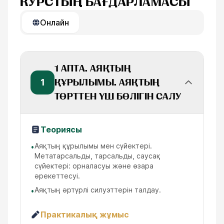
КУРСТЫҢ БАҒДАРЛАМАСЫ
Онлайн
1 АПТА. АЯҚТЫҢ
1
ҚҰРЫЛЫМЫ. АЯҚТЫҢ
ТӨРТТЕН ҮШ БӨЛІГІН САЛУ
Теориясы
Аяқтың құрылымы мен сүйектері.
•
Метатарсальды, тарсальды, саусақ
сүйектері: орналасуы және өзара
әрекеттесуі.
Аяқтың әртүрлі силуэттерін талдау.
•
Практикалық жұмыс