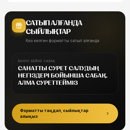
САТЫП АЛҒАНДА
СЫЙЛЫҚТАР
Кез келген форматты сатып алғанда
БОНУС БЕЙНЕ САБАҚ
БОНУС САБАҚ
САНАТТЫ СУРЕТ САЛУДЫҢ
НЕГІЗДЕРІ БОЙЫНША САБАҚ.
АЛМА СУРЕТТЕЙМІЗ
Форматты таңдап, сыйлықтар
алыңыз