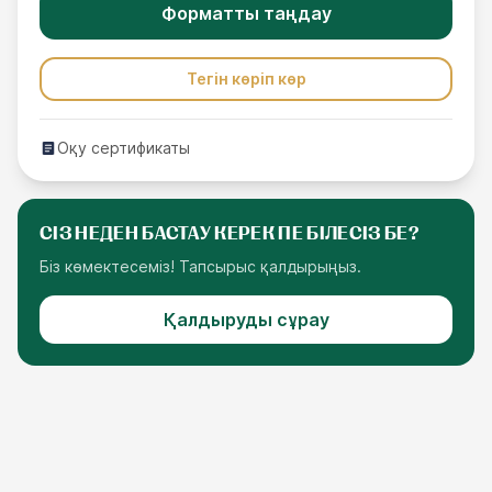
Форматты таңдау
Тегін көріп көр
Оқу сертификаты
СІЗ НЕДЕН БАСТАУ КЕРЕК ПЕ БІЛЕСІЗ БЕ?
Біз көмектесеміз! Тапсырыс қалдырыңыз.
Қалдыруды сұрау