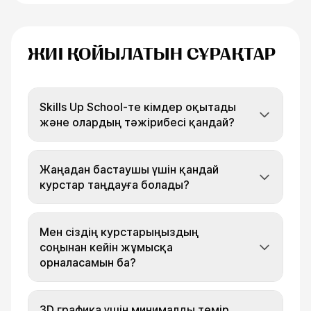
ЖИІ ҚОЙЫЛАТЫН СҰРАҚТАР
Skills Up School-те кімдер оқытады
және олардың тәжірибесі қандай?
Жаңадан бастаушы үшін қандай
курстар таңдауға болады?
Мен сіздің курстарыңыздың
соңынан кейін жұмысқа
орналасамын ба?
3D графика үшін минималды темір