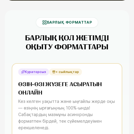
БАРЛЫҚ ФОРМАТТАР
БАРЛЫҚ ҚОЛ ЖЕТІМДІ
ОҚЫТУ ФОРМАТТАРЫ
Кураторсыз
+ сыйлықтар
ӨЗІН-ӨЗІ ЖҮЗЕГЕ АСЫРАТЫН
ОНЛАЙН
Кез келген уақытта және ыңғайлы жерде оқы
— өзіңнің ырғағыңның 100%-ында!
Сабақтардың мазмұны асинхронды
форматпен бірдей, тек сүйемелдеуімен
ерекшеленеді.