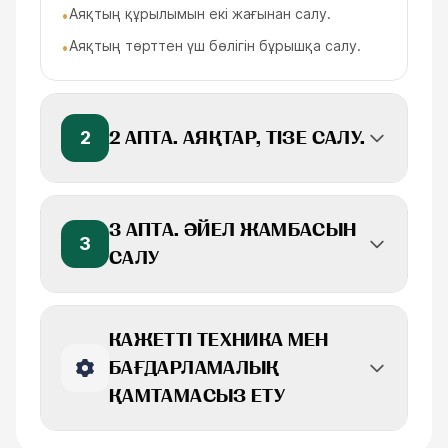
Аяқтың құрылымын екі жағынан салу.
•
Аяқтың төрттен үш бөлігін бұрышқа салу.
•
2
2 АПТА. АЯҚТАР, ТІЗЕ САЛУ.
3 АПТА. ӘЙЕЛ ЖАМБАСЫН
3
САЛУ
КАЖЕТТІ ТЕХНИКА МЕН
БАҒДАРЛАМАЛЫҚ
ҚАМТАМАСЫЗ ЕТУ