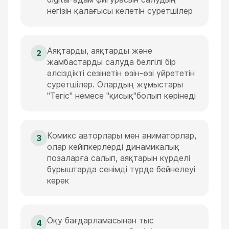
негізін қалағысы келетін суретшілер
Аяқтарды, аяқтарды және
2
жамбастарды салуда белгілі бір
әлсіздікті сезінетін өзін-өзі үйрететін
суретшілер. Олардың жұмыстары
"Тегіс" немесе "қисық"болып көрінеді
Комикс авторлары мен аниматорлар,
3
олар кейіпкерлерді динамикалық
позаларға салып, аяқтарын күрделі
бұрыштарда сенімді түрде бейнелеуі
керек
Оқу бағдарламасынан тыс
4