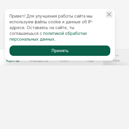
Привет! Для улучшения работы сайта мы
используем файлы cookie и данные об IP-
адресе. Оставаясь на сайте, ты
соглашаешься с
политикой обработки
персональных данных
.
Принять
-70%
Курстар
Жеңілдіктер
Себет
Кіру
Тағы
Ақысыз курстар
Жылдық қолжетімділік
Курстар жинақтары
Курс таңдау