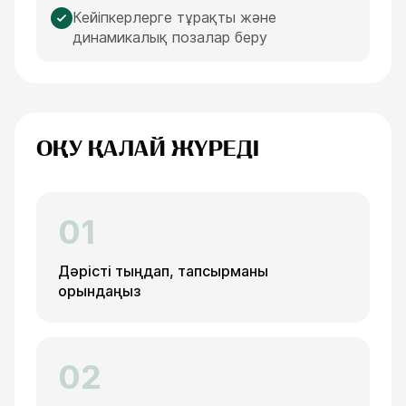
Кейіпкерлерге тұрақты және
динамикалық позалар беру
ОҚУ ҚАЛАЙ ЖҮРЕДІ
01
Дәрісті тыңдап, тапсырманы
орындаңыз
02