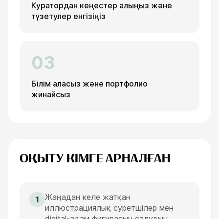
Куратордан кеңестер алыңыз және
түзетулер енгізіңіз
03
Білім аласыз және портфолио
жинайсыз
ОҚЫТУ КІМГЕ АРНАЛҒАН
Жаңадан келе жатқан
1
иллюстрациялық суретшілер мен
digital-адам фигурасын салудың