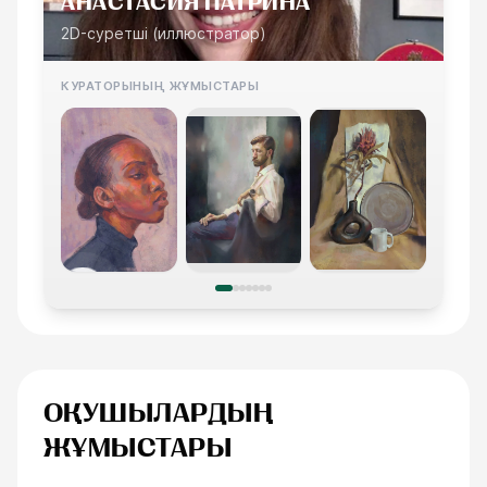
АНАСТАСИЯ ПАТРИНА
2D-суретші (иллюстратор)
КУРАТОРЫНЫҢ ЖҰМЫСТАРЫ
ОҚУШЫЛАРДЫҢ
ЖҰМЫСТАРЫ