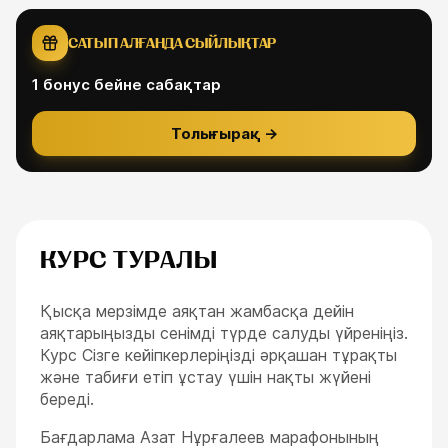
САТЫП АЛҒАНДА СЫЙЛЫҚТАР
1
бонус бейне сабақтар
Толығырақ
→
КУРС ТУРАЛЫ
Қысқа мерзімде аяқтан жамбасқа дейін
аяқтарыңызды сенімді түрде салуды үйреніңіз.
Курс Сізге кейіпкерлеріңізді әрқашан тұрақты
және табиғи етіп ұстау үшін нақты жүйені
береді.
Бағдарлама Азат Нұрғалеев марафонының