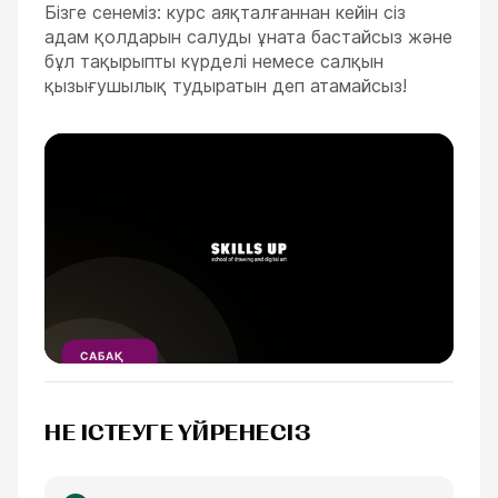
Бізге сенеміз: курс аяқталғаннан кейін сіз
адам қолдарын салуды ұната бастайсыз және
бұл тақырыпты күрделі немесе салқын
қызығушылық тудыратын деп атамайсыз!
ESC
САБАҚ
ҮЗІНДІСІ
1
МИНУТ
НЕ ІСТЕУГЕ ҮЙРЕНЕСІЗ