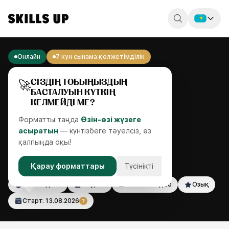
Россия
Онлайн
7 күн сынама қолжетімділік
Беларусь
🚀
СІЗДІҢ ТОБЫҢЫЗДЫҢ
Қазақстан
БАСТАЛУЫН КҮТКІҢ
КЕЛМЕЙДІ МЕ?
English
Форматты таңда
Өзін-өзі жүзеге
асыратын
— күнтізбеге тәуелсіз, өз
қалпыңда оқы!
АДАМНЫҢ ҚЫЛҚАЛАРI
Қарау форматтары
Түсінікті
от 9 недель
31 урок
5 часов видео
Озық
Старт.
13.08.2026
?