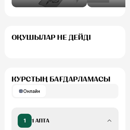
ОҚУШЫЛАР НЕ ДЕЙДІ
Анна Иванова
Егоренков Дм
КУРСТЫҢ БАҒДАРЛАМАСЫ
Онлайн
1
1 АПТА