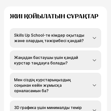
ЖИІ ҚОЙЫЛАТЫН СҰРАҚТАР
Skills Up School-те кімдер оқытады
және олардың тәжірибесі қандай?
Жаңадан бастаушы үшін қандай
курстар таңдауға болады?
Мен сіздің курстарыңыздың
соңынан кейін жұмысқа
орналасамын ба?
3D графика үшін минималды темір