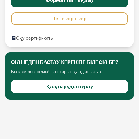
Форматты таңдау
Тегін көріп көр
Оқу сертификаты
СІЗ НЕДЕН БАСТАУ КЕРЕК ПЕ БІЛЕСІЗ БЕ?
Біз көмектесеміз! Тапсырыс қалдырыңыз.
Қалдыруды сұрау