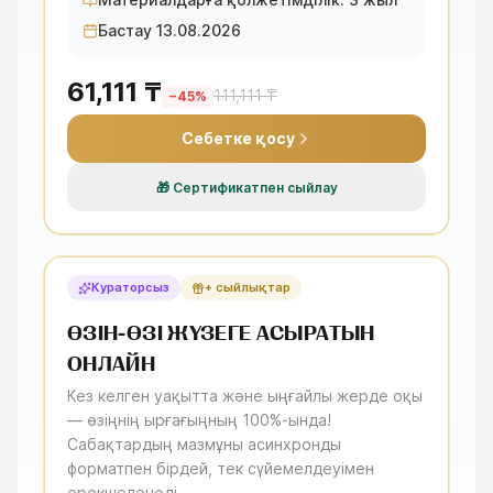
Бастау 13.08.2026
61,111 ₸
111,111 ₸
−
45
%
Себетке қосу
🎁
Сертификатпен сыйлау
Кураторсыз
+ сыйлықтар
ӨЗІН-ӨЗІ ЖҮЗЕГЕ АСЫРАТЫН
ОНЛАЙН
Кез келген уақытта және ыңғайлы жерде оқы
— өзіңнің ырғағыңның 100%-ында!
Сабақтардың мазмұны асинхронды
форматпен бірдей, тек сүйемелдеуімен
ерекшеленеді.