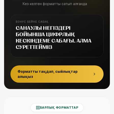
Кез келген форматты сатып алғанда
БОНУС БЕЙНЕ САБАҚ
БОНУС САБАҚ
САНАУЛЫ НЕГІЗДЕРІ
БОЙЫНША ЦИФРЛЫҚ
КЕСКІНДЕМЕ САБАҒЫ. АЛМА
СУРЕТТЕЙМІЗ
Форматты таңдап, сыйлықтар
алыңыз
БАРЛЫҚ ФОРМАТТАР