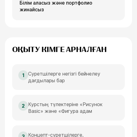
Білім аласыз және портфолио
жинайсыз
ОҚЫТУ КІМГЕ АРНАЛҒАН
Суретшілерге негізгі бейнелеу
1
дағдылары бар
Курстың түлектеріне «Рисунок
2
Basic» және «Фигура адам
Концепт-суретшілерге,
3