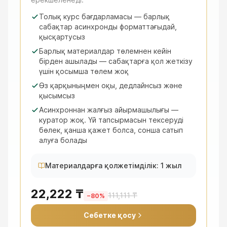
Толық курс бағдарламасы — барлық
сабақтар асинхронды форматтағыдай,
қысқартусыз
Барлық материалдар төлемнен кейін
бірден ашылады — сабақтарға қол жеткізу
үшін қосымша төлем жоқ
Өз қарқыныңмен оқы, дедлайнсыз және
қысымсыз
Асинхроннан жалғыз айырмашылығы —
куратор жоқ. Үй тапсырмасын тексеруді
бөлек, қанша қажет болса, сонша сатып
алуға болады
Материалдарға қолжетімділік: 1 жыл
22,222 ₸
111,111 ₸
−
80
%
Себетке қосу