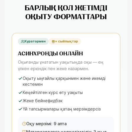
БАРЛЫҚ ҚОЛ ЖЕТІМДІ
ОҚЫТУ ФОРМАТТАРЫ
Куратормен
+ сыйлықтар
АСИНХРОНДЫ ОНЛАЙН
Оқығанды ұнататын уақытыңда оқы — ең
үлкен еркіндік пен жеке назармен.
Оқыту ыңғайлы қарқынмен және икемді
кестемен
Кеңейтілген курс өту уақыты
Жеке бейнефидбэк
Үй тапсырмалары қатаң мерзімдерсіз
Оқу мерзімі: 9 апта
Материалдарға қолжетімділік: 3 жыл