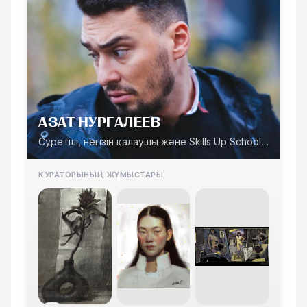
АЗАТ НУРГАЛЕЕВ
Суретші, негізін қалаушы және Skills Up School
идеологы
КУРАТОРЫНЫҢ ЖҰМЫСТАРЫ