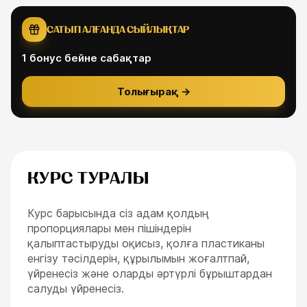
САТЫП АЛҒАНДА СЫЙЛЫҚТАР
1
бонус бейне сабақтар
Толығырақ
→
КУРС ТУРАЛЫ
Курс барысында сіз адам қолдың
пропорциялары мен пішіндерін
қалыптастыруды оқисыз, қолға пластиканы
енгізу тәсілдерін, құрылымын жоғалтпай,
үйренесіз және оларды әртүрлі бұрыштардан
салуды үйренесіз.