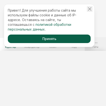
Привет! Для улучшения работы сайта мы
используем файлы cookie и данные об IP-
адресе. Оставаясь на сайте, ты
соглашаешься с
политикой обработки
персональных данных
.
Принять
-70%
Курстар
Жеңілдіктер
Себет
Кіру
Тағы
Ақысыз курстар
Жылдық қолжетімділік
Курстар жинақтары
Курс таңдау
3 минуттық тест