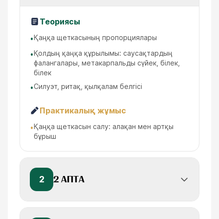
Теориясы
Қаңқа щеткасының пропорциялары
•
Қолдың қаңқа құрылымы: саусақтардың
•
фалангалары, метакарпальды сүйек, білек,
білек
Силуэт, ритақ, қылқалам белгісі
•
Практикалық жұмыс
Қаңқа щеткасын салу: алақан мен артқы
•
бұрыш
2
2 АПТА