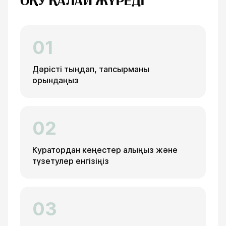
ОҚУ ҚАЛАЙ ЖҮРЕДІ
01
Дәрісті тыңдап, тапсырманы
орындаңыз
02
Куратордан кеңестер алыңыз және
түзетулер енгізіңіз
03