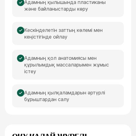
Адамның қылышында пластиканы
және байланыстарды көру
Кескінделетін заттың көлемі мен
кеңістігінде ойлау
Адамның қол анатомиясы мен
құрылымдық массаларымен жұмыс
істеу
Адамның қылқаламдарын әртүрлі
бұрыштардан салу