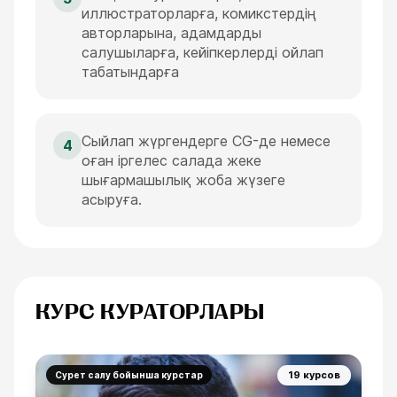
иллюстраторларға, комикстердің
авторларына, адамдарды
салушыларға, кейіпкерлерді ойлап
табатындарға
Сыйлап жүргендерге CG-де немесе
4
оған іргелес салада жеке
шығармашылық жоба жүзеге
асыруға.
КУРС КУРАТОРЛАРЫ
19 курсов
Сурет салу бойынша курстар