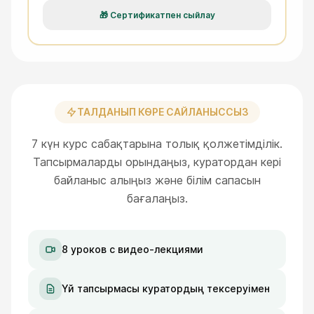
🎁
Сертификатпен сыйлау
ТАЛДАНЫП КӨРЕ САЙЛАНЫССЫЗ
7 күн курс сабақтарына толық қолжетімділік.
Тапсырмаларды орындаңыз, куратордан кері
байланыс алыңыз және білім сапасын
бағалаңыз.
8 уроков с видео-лекциями
Үй тапсырмасы куратордың тексеруімен