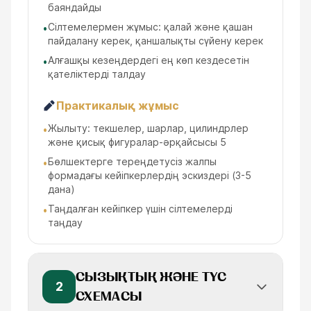
баяндайды
Сілтемелермен жұмыс: қалай және қашан
•
пайдалану керек, қаншалықты сүйену керек
Алғашқы кезеңдердегі ең көп кездесетін
•
қателіктерді талдау
Практикалық жұмыс
Жылыту: текшелер, шарлар, цилиндрлер
•
және қисық фигуралар-әрқайсысы 5
Бөлшектерге тереңдетусіз жалпы
•
формадағы кейіпкерлердің эскиздері (3-5
дана)
Таңдалған кейіпкер үшін сілтемелерді
•
таңдау
СЫЗЫҚТЫҚ ЖӘНЕ ТҮС
2
СХЕМАСЫ