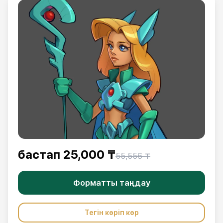
бастап
25,000 ₸
55,556 ₸
Форматты таңдау
Тегін көріп көр