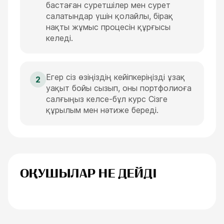
бастаған суретшілер мен сурет
салатындар үшін қолайлы, бірақ
нақты жұмыс процесін құрғысы
келеді.
Егер сіз өзіңіздің кейіпкеріңізді ұзақ
2
уақыт бойы сызып, оны портфолиоға
салғыңыз келсе-бұл курс Сізге
құрылым мен нәтиже береді.
ОҚУШЫЛАР НЕ ДЕЙДІ
Анна Иванова
Егоренков Дм