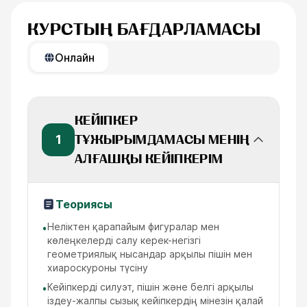
КУРСТЫҢ БАҒДАРЛАМАСЫ
Онлайн
КЕЙІПКЕР
1
ТҰЖЫРЫМДАМАСЫ МЕНІҢ
АЛҒАШҚЫ КЕЙІПКЕРІМ
Теориясы
Неліктен қарапайым фигуралар мен
•
көлеңкелерді салу керек-негізгі
геометриялық нысандар арқылы пішін мен
хиароскуроны түсіну
Кейіпкерді силуэт, пішін және белгі арқылы
•
іздеу-жалпы сызық кейіпкердің мінезін қалай