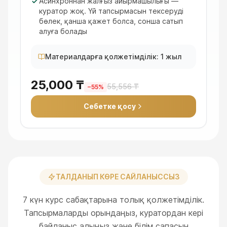
Асинхроннан жалғыз айырмашылығы —
куратор жоқ. Үй тапсырмасын тексеруді
бөлек, қанша қажет болса, сонша сатып
алуға болады
Материалдарға қолжетімділік: 1 жыл
25,000 ₸
55,556 ₸
−
55
%
Себетке қосу
ТАЛДАНЫП КӨРЕ САЙЛАНЫССЫЗ
7 күн курс сабақтарына толық қолжетімділік.
Тапсырмаларды орындаңыз, куратордан кері
байланыс алыңыз және білім сапасын