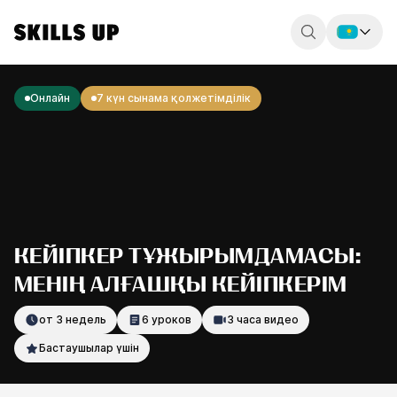
Россия
Онлайн
7 күн сынама қолжетімділік
Беларусь
Қазақстан
English
КЕЙІПКЕР ТҰЖЫРЫМДАМАСЫ:
МЕНІҢ АЛҒАШҚЫ КЕЙІПКЕРІМ
от 3 недель
6 уроков
3 часа видео
Бастаушылар үшін