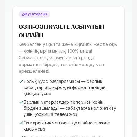
Кураторсыз
ӨЗІН-ӨЗІ ЖҮЗЕГЕ АСЫРАТЫН
ОНЛАЙН
Кез келген уақытта және ыңғайлы жерде оқы
— өзіңнің ырғағыңның 100%-ында!
Сабақтардың мазмұны асинхронды
форматпен бірдей, тек сүйемелдеуімен
ерекшеленеді.
Толық курс бағдарламасы — барлық
сабақтар асинхронды форматтағыдай,
қысқартусыз
Барлық материалдар төлемнен кейін
бірден ашылады — сабақтарға қол жеткізу
үшін қосымша төлем жоқ
Өз қарқыныңмен оқы, дедлайнсыз және
қысымсыз