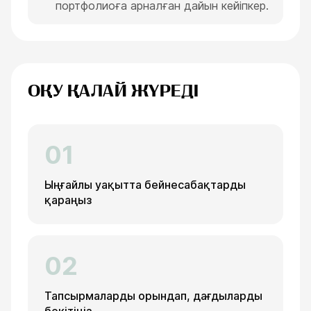
портфолиоға арналған дайын кейіпкер.
ОҚУ ҚАЛАЙ ЖҮРЕДІ
01
Ыңғайлы уақытта бейнесабақтарды
қараңыз
02
Тапсырмаларды орындап, дағдыларды