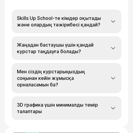
Skills Up School-те кімдер оқытады
және олардың тәжірибесі қандай?
Жаңадан бастаушы үшін қандай
курстар таңдауға болады?
Мен сіздің курстарыңыздың
соңынан кейін жұмысқа
орналасамын ба?
3D графика үшін минималды темір
талаптары