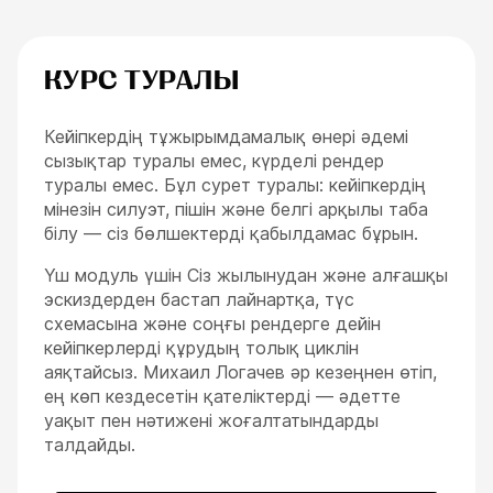
КУРС ТУРАЛЫ
Кейіпкердің тұжырымдамалық өнері әдемі
сызықтар туралы емес, күрделі рендер
туралы емес. Бұл сурет туралы: кейіпкердің
мінезін силуэт, пішін және белгі арқылы таба
білу — сіз бөлшектерді қабылдамас бұрын.
Үш модуль үшін Сіз жылынудан және алғашқы
эскиздерден бастап лайнартқа, түс
схемасына және соңғы рендерге дейін
кейіпкерлерді құрудың толық циклін
аяқтайсыз. Михаил Логачев әр кезеңнен өтіп,
ең көп кездесетін қателіктерді — әдетте
уақыт пен нәтижені жоғалтатындарды
ESC
талдайды.