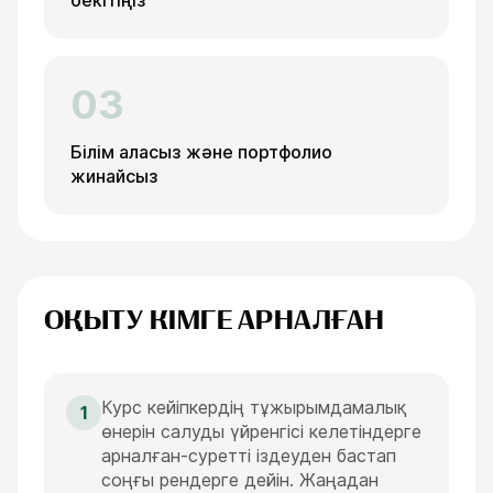
бекітіңіз
03
Білім аласыз және портфолио
жинайсыз
ОҚЫТУ КІМГЕ АРНАЛҒАН
Курс кейіпкердің тұжырымдамалық
1
өнерін салуды үйренгісі келетіндерге
арналған-суретті іздеуден бастап
соңғы рендерге дейін. Жаңадан