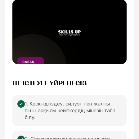
САБАҚ
ҮЗІНДІСІ
1
МИНУТ
НЕ ІСТЕУГЕ ҮЙРЕНЕСІЗ
1. Кескінді іздеу: силуэт пен жалпы
пішін арқылы кейіпкердің мінезін таба
білу.