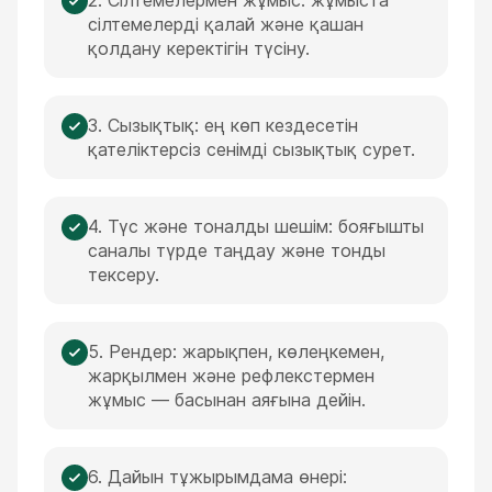
2. Сілтемелермен жұмыс: жұмыста
сілтемелерді қалай және қашан
қолдану керектігін түсіну.
3. Сызықтық: ең көп кездесетін
қателіктерсіз сенімді сызықтық сурет.
4. Түс және тоналды шешім: бояғышты
саналы түрде таңдау және тонды
тексеру.
5. Рендер: жарықпен, көлеңкемен,
жарқылмен және рефлекстермен
жұмыс — басынан аяғына дейін.
6. Дайын тұжырымдама өнері: