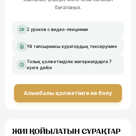
бағалаңыз.
2 уроков с видео-лекциями
Үй тапсырмасы куратордың тексеруімен
Толық қолжетімділік материалдарға 7
күнге дейін
Алынбалы қолжетімге ие болу
ЖИІ ҚОЙЫЛАТЫН СҰРАҚТАР