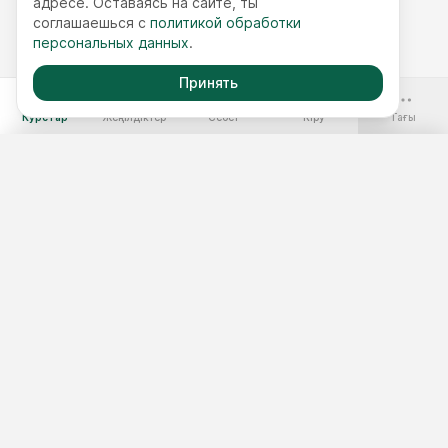
адресе. Оставаясь на сайте, ты
соглашаешься с
политикой обработки
персональных данных
.
Принять
-70%
Курстар
Жеңілдіктер
Себет
Кіру
Тағы
Ақысыз курстар
Жылдық қолжетімділік
Курстар жинақтары
Курс таңдау
3 минуттық тест
Шеберлік сыныптар