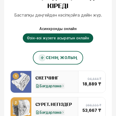
КІРЕДІ
Бастапқы деңгейден кәсіпқойға дейін жүр.
Асинхронды онлайн
Өзін-өзі жүзеге асыратын онлайн
СЕНІҢ ЖОЛЫҢ
1
СКЕТЧИНГ
94,444 ₸
18,889 ₸
Бағдарлама
2
СУРЕТ. НЕГІЗДЕР
268,333 ₸
53,667 ₸
Бағдарлама