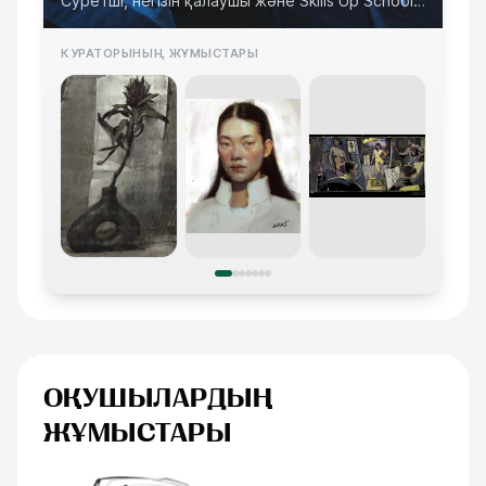
Суретші, негізін қалаушы және Skills Up School
идеологы
КУРАТОРЫНЫҢ ЖҰМЫСТАРЫ
ОҚУШЫЛАРДЫҢ
ЖҰМЫСТАРЫ