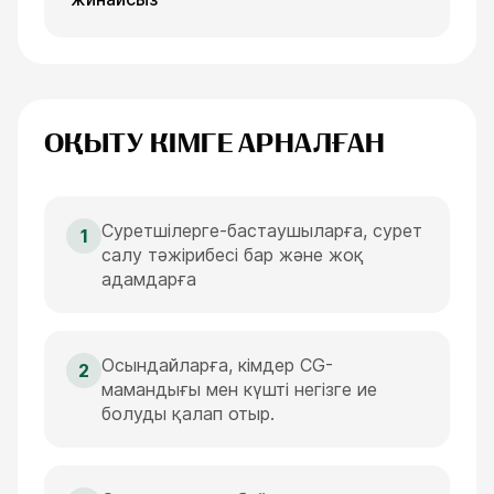
ОҚЫТУ КІМГЕ АРНАЛҒАН
Суретшілерге-бастаушыларға, сурет
1
салу тәжірибесі бар және жоқ
адамдарға
Осындайларға, кімдер CG-
2
мамандығы мен күшті негізге ие
болуды қалап отыр.