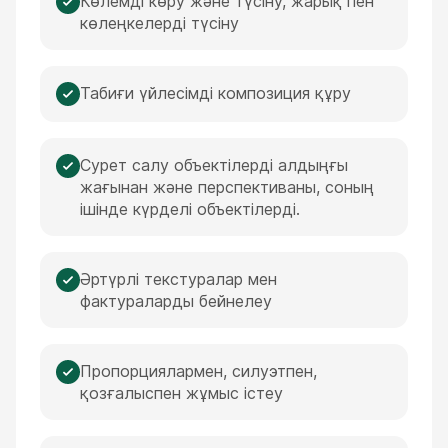
Көлемді көру және түсіну, жарық пен
көлеңкелерді түсіну
Табиғи үйлесімді композиция құру
Сурет салу объектілерді алдыңғы
жағынан және перспективаны, соның
ішінде күрделі объектілерді.
Әртүрлі текстуралар мен
фактураларды бейнелеу
Пропорциялармен, силуэтпен,
қозғалыспен жұмыс істеу