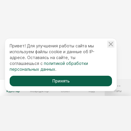
Привет! Для улучшения работы сайта мы
используем файлы cookie и данные об IP-
адресе. Оставаясь на сайте, ты
соглашаешься с
политикой обработки
персональных данных
.
Принять
-70%
Курстар
Жеңілдіктер
Себет
Кіру
Тағы
Ақысыз курстар
Жылдық қолжетімділік