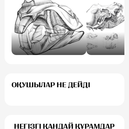
ОҚУШЫЛАР НЕ ДЕЙДІ
Анна Иванова
Егоренков Дм
НЕГІЗГІ ҚАНДАЙ ҚҰРАМДАР