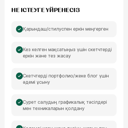
МИНУТ
НЕ ІСТЕУГЕ ҮЙРЕНЕСІЗ
Қарындаш/стилуспен еркін меңгерген
Кез келген мақсатыңыз үшін скетчтерді
еркін және тез жасау
Скетчтерді портфолио/жеке блог үшін
әдемі ұсыну
Сурет салудың графикалық тәсілдері
мен техникаларын қолдану