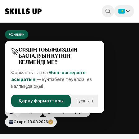
Россия
Онлайн
Беларусь
🚀
СІЗДІҢ ТОБЫҢЫЗДЫҢ
Қазақстан
БАСТАЛУЫН КҮТКІҢ
КЕЛМЕЙДІ МЕ?
English
Форматты таңда
Өзін-өзі жүзеге
асыратын
— күнтізбеге тәуелсіз, өз
қалпыңда оқы!
СУРЕТШІ ШЕБЕРІ
Қарау форматтары
Түсінікті
от 61 недели
Бастаушылар үшін
Старт.
13.08.2026
?