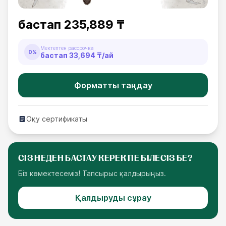
бастап
235,889 ₸
Мектептен рассрочка
0%
бастап
33,694 ₸
/ай
Форматты таңдау
Оқу сертификаты
СІЗ НЕДЕН БАСТАУ КЕРЕК ПЕ БІЛЕСІЗ БЕ?
Біз көмектесеміз! Тапсырыс қалдырыңыз.
Қалдыруды сұрау