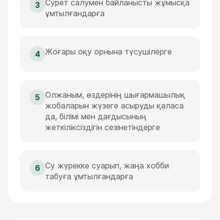
Сурет салумен байланысты жұмысқа
3
ұмтылғандарға
Жоғары оқу орнына түсушілерге
4
Олжаным, өздерінің шығармашылық
5
жобаларын жүзеге асыруды қаласа
да, білімі мен дағдысының
жеткіліксіздігін сезінетіндерге
Су жүрекке суарып, жаңа хобби
6
табуға ұмтылғандарға