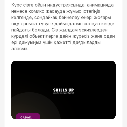
Курс сізге ойын индустриясында, анимацияда
немесе комикс жасауда жұмыс істегіңіз
келгенде, сондай-ақ бейнелеу өнері жоғары
оқу орнына түсуге дайындалып жатқан кезде
пайдалы болады. Сіз жылдам эскизлерден
күрделі объектілерге дейін жүресіз және одан
әрі дамуыңыз үшін қажетті дағдыларды
аласыз.
ESC
САБАҚ
ҮЗІНДІСІ
1