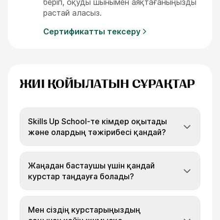
беріп, оқуды шынымен аяқтағаныңызды
растай аласыз.
Сертификатты тексеру
ЖИІ ҚОЙЫЛАТЫН СҰРАҚТАР
Skills Up School-те кімдер оқытады
және олардың тәжірибесі қандай?
Жаңадан бастаушы үшін қандай
курстар таңдауға болады?
Мен сіздің курстарыңыздың