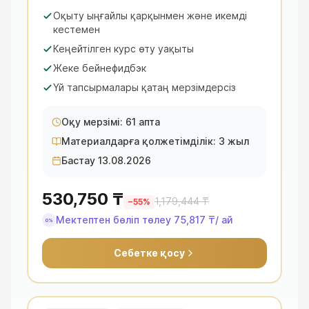
Оқыту ыңғайлы қарқынмен және икемді
кестемен
Кеңейтілген курс өту уақыты
Жеке бейнефидбэк
Үй тапсырмалары қатаң мерзімдерсіз
Оқу мерзімі: 61 апта
Материалдарға қолжетімділік: 3 жыл
Бастау 13.08.2026
530,750 ₸
1,179,444 ₸
−
55
%
Мектептен бөліп төлеу
75,817 ₸
/ ай
0%
Себетке қосу