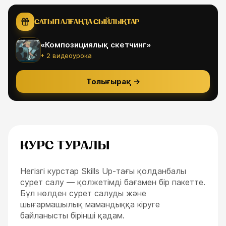
САТЫП АЛҒАНДА СЫЙЛЫҚТАР
«
Композициялық скетчинг
»
+ 2 видеоурока
Толығырақ
→
КУРС ТУРАЛЫ
Негізгі курстар Skills Up-тағы қолданбалы
сурет салу — қолжетімді бағамен бір пакетте.
Бұл нөлден сурет салуды және
шығармашылық мамандыққа кіруге
байланысты бірінші қадам.