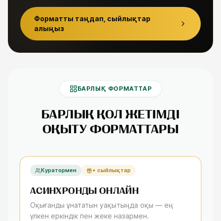
БОНУС САБАҚ
Форматты таңдап, сыйлықтар
алыңыз
БАРЛЫҚ ФОРМАТТАР
БАРЛЫҚ ҚОЛ ЖЕТІМДІ
ОҚЫТУ ФОРМАТТАРЫ
Куратормен
+ сыйлықтар
АСИНХРОНДЫ ОНЛАЙН
Оқығанды ұнататын уақытыңда оқы — ең
үлкен еркіндік пен жеке назармен.