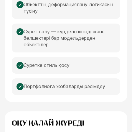
Объекттің деформациялану логикасын
түсіну
Сурет салу — күрделі пішінді және
бөлшектері бар модельдерден
объектілер.
Суретке стиль қосу
Портфолиоға жобаларды рәсімдеу
ОҚУ ҚАЛАЙ ЖҮРЕДІ