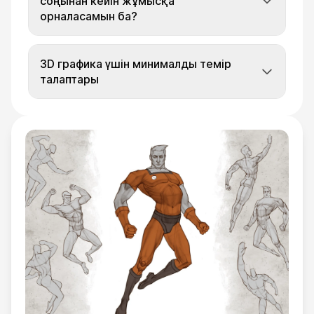
соңынан кейін жұмысқа
орналасамын ба?
3D графика үшін минималды темір
талаптары