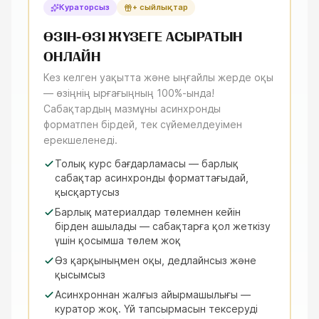
Кураторсыз
+ сыйлықтар
ӨЗІН-ӨЗІ ЖҮЗЕГЕ АСЫРАТЫН
ОНЛАЙН
Кез келген уақытта және ыңғайлы жерде оқы
— өзіңнің ырғағыңның 100%-ында!
Сабақтардың мазмұны асинхронды
форматпен бірдей, тек сүйемелдеуімен
ерекшеленеді.
Толық курс бағдарламасы — барлық
сабақтар асинхронды форматтағыдай,
қысқартусыз
Барлық материалдар төлемнен кейін
бірден ашылады — сабақтарға қол жеткізу
үшін қосымша төлем жоқ
Өз қарқыныңмен оқы, дедлайнсыз және
қысымсыз
Асинхроннан жалғыз айырмашылығы —
куратор жоқ. Үй тапсырмасын тексеруді