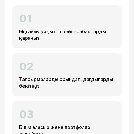
01
Ыңғайлы уақытта бейнесабақтарды
қараңыз
02
Тапсырмаларды орындап, дағдыларды
бекітіңіз
03
Білім аласыз және портфолио
жинайсыз