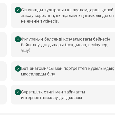
Сіз қиялды тудыратын қылқаламдарды қалай
жасау керектігін, қылқаламның қимылы деген
не екенін түсінесіз.
Фигураның белсенді қозғалыстағы бейнесін
бейнелеу дағдылары (соққылар, секірулер,
ұшу)
Бет анатомиясы мен портреттегі құрылымдық
массаларды білу
Суретшілік стилі мен табиғатты
интерпретациялау дағдылары