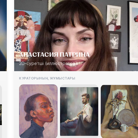
АНАСТАСИЯ ПАТРИНА
2D-суретші (иллюстратор)
КУРАТОРЫНЫҢ ЖҰМЫСТАРЫ