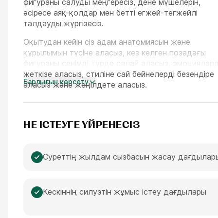
фигураны салуды меңгересіз, дене мүшелерін,
әсіресе аяқ-қолдар мен бетті егжей-тегжейлі
талдауды жүргізесіз.
Оқытудан кейін сіз адам анатомиясын және
құрылымын түсіне аласыз, кез келген позадағы
фигураны сенімді түрде салай аласыз, эмоциялар
жеткізе аласыз, стиліне сай бейнелерді безендіре
Барлығын көрсету
аласыз және жеңілдете аласыз.
НЕ ІСТЕУГЕ ҮЙРЕНЕСІЗ
Суреттің жылдам сызбасын жасау дағдылар
Кескіннің силуэтін жұмыс істеу дағдылары