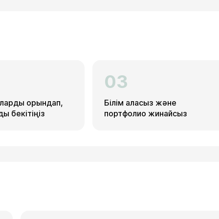
03
ларды орындап,
Білім аласыз және
ы бекітіңіз
портфолио жинайсыз