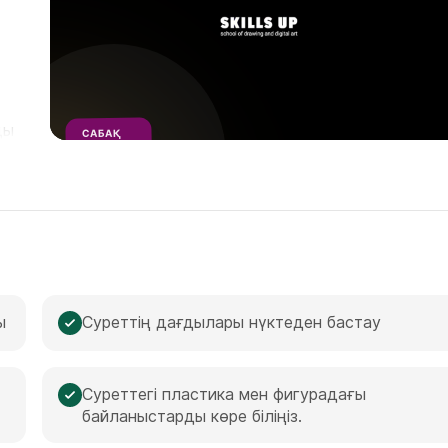
ды
САБАҚ
ҮЗІНДІСІ
1
МИНУТ
ы
Суреттің дағдылары нүктеден бастау
Суреттегі пластика мен фигурадағы
байланыстарды көре біліңіз.