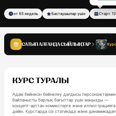
от 65 недель
Бастаушылар үшін
Старт.
13
нс пакеттер
ESC
САТЫП АЛҒАНДА СЫЙЛЫҚТАР
Курс
КУРС ТУРАЛЫ
Адам бейнесін бейнелеу дағдысы персонажтарме
байланысты барлық бағыттар үшін маңызды —
концепт-арттан комикстерге және иллюстрацияға
дейін. Курстарда сіз статикада және динамикада