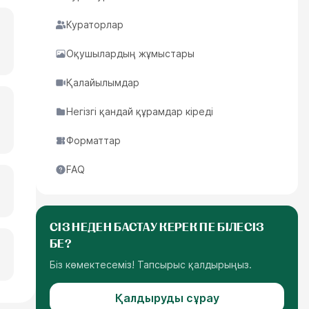
Кураторлар
Оқушылардың жұмыстары
Қалайылымдар
Негізгі қандай құрамдар кіреді
Форматтар
FAQ
СІЗ НЕДЕН БАСТАУ КЕРЕК ПЕ БІЛЕСІЗ
БЕ?
Біз көмектесеміз! Тапсырыс қалдырыңыз.
Қалдыруды сұрау