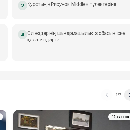
Курстың «Рисунок Middle» түлектеріне
2
Ол өздерінің шығармашылық жобасын іске
4
қосатындарға
1
/
2
19 курсов