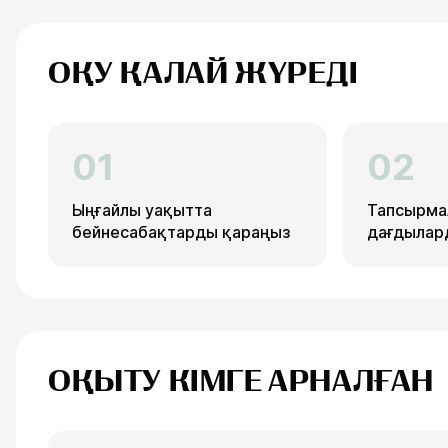
ОҚУ ҚАЛАЙ ЖҮРЕДІ
01
02
Ыңғайлы уақытта
Тапсырма
бейнесабақтарды қараңыз
дағдылард
ОҚЫТУ КІМГЕ АРНАЛҒАН