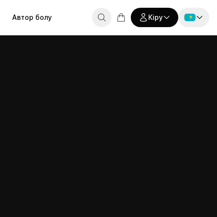
Автор болу
Кіру
Россия
ТУДЕНТТЕРГЕ
КӨМЕК
Мен студентпін
Skills Up курстарында оқимын
туденттар сөйлейді
Сұрақтар мен
Беларусь
жауаптар
дар
қушылардың
Себет бос
Қазақстан
Мен авторымын
ұмыстары
Сертификатты
Өз курстарымды жүргіземін
тексеру
Курсты таңдау
English
оялдық
ағдарламасы
Байланыстар
еферальдік
ағдарлама