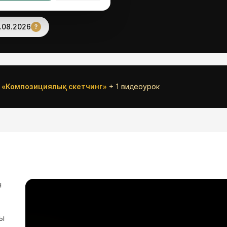
.08.2026
?
Жаңа
«
Композициялық скетчинг
»
+
1
видеоурок
н
ғы