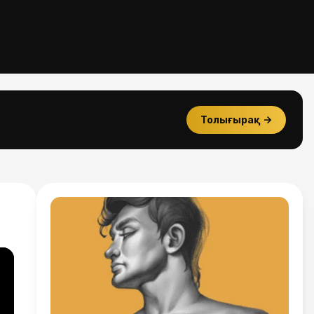
Толығырақ
→