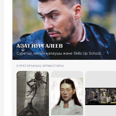
АЗАТ НУРГАЛЕЕВ
Суретші, негізін қалаушы және Skills Up School
идеологы
КУРАТОРЫНЫҢ ЖҰМЫСТАРЫ