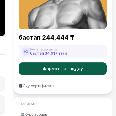
бастап
244,444 ₸
Мектептен рассрочка
0%
бастап
34,917 ₸
/ай
Форматты таңдау
Оқу сертификаты
НАВИГАЦІЯ
Курс туралы