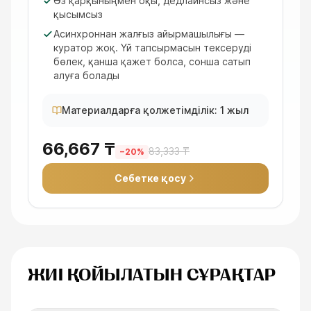
Өз қарқыныңмен оқы, дедлайнсыз және
қысымсыз
Асинхроннан жалғыз айырмашылығы —
куратор жоқ. Үй тапсырмасын тексеруді
бөлек, қанша қажет болса, сонша сатып
алуға болады
Материалдарға қолжетімділік: 1 жыл
66,667 ₸
83,333 ₸
−
20
%
Себетке қосу
ЖИІ ҚОЙЫЛАТЫН СҰРАҚТАР