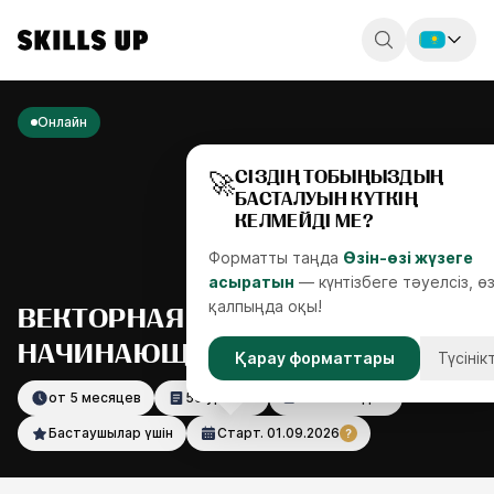
Россия
Онлайн
Беларусь
🚀
СІЗДІҢ ТОБЫҢЫЗДЫҢ
Қазақстан
БАСТАЛУЫН КҮТКІҢ
КЕЛМЕЙДІ МЕ?
English
Форматты таңда
Өзін-өзі жүзеге
асыратын
— күнтізбеге тәуелсіз, ө
қалпыңда оқы!
ВЕКТОРНАЯ ИЛЛЮСТРАЦИЯ ДЛЯ
НАЧИНАЮЩИХ
Қарау форматтары
Түсінікт
от 5 месяцев
50 уроков
3 часа видео
Бастаушылар үшін
Старт.
01.09.2026
?