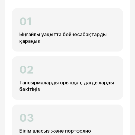
01
Ыңғайлы уақытта бейнесабақтарды
қараңыз
02
Тапсырмаларды орындап, дағдыларды
бекітіңіз
03
Білім аласыз және портфолио