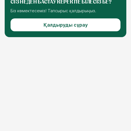
СІЗ НЕДЕН БАСТАУ КЕРЕК ПЕ БІЛЕСІЗ БЕ?
Біз көмектесеміз! Тапсырыс қалдырыңыз.
Қалдыруды сұрау