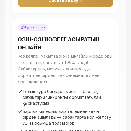
Себетке қосу
Кураторсыз
ӨЗІН-ӨЗІ ЖҮЗЕГЕ АСЫРАТЫН
ОНЛАЙН
Кез келген уақытта және ыңғайлы жерде оқы
— өзіңнің ырғағыңның 100%-ында!
Сабақтардың мазмұны асинхронды
форматпен бірдей, тек сүйемелдеуімен
ерекшеленеді.
Толық курс бағдарламасы — барлық
сабақтар асинхронды форматтағыдай,
қысқартусыз
Барлық материалдар төлемнен кейін
бірден ашылады — сабақтарға қол жеткізу
үшін қосымша төлем жоқ