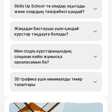
Skills Up School-те кімдер оқытады
және олардың тәжірибесі қандай?
Жаңадан бастаушы үшін қандай
курстар таңдауға болады?
Мен сіздің курстарыңыздың
соңынан кейін жұмысқа
орналасамын ба?
3D графика үшін минималды темір
талаптары