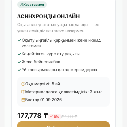
Куратормен
АСИНХРОНДЫ ОНЛАЙН
Оқығанды ұнататын уақытыңда оқы — ең
үлкен еркіндік пен жеке назармен.
Оқыту ыңғайлы қарқынмен және икемді
кестемен
Кеңейтілген курс өту уақыты
Жеке бейнефидбэк
Үй тапсырмалары қатаң мерзімдерсіз
Оқу мерзімі: 5 ай
Материалдарға қолжетімділік: 3 жыл
Бастау 01.09.2026
177,778 ₸
211,111 ₸
−
16
%