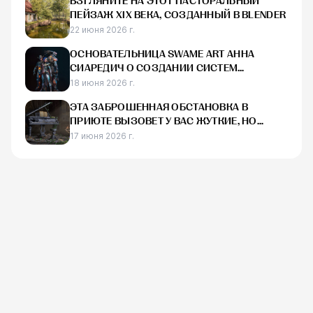
ВЗГЛЯНИТЕ НА ЭТОТ ПАСТОРАЛЬНЫЙ
ПЕЙЗАЖ XIX ВЕКА, СОЗДАННЫЙ В BLENDER
22 июня 2026 г.
ОСНОВАТЕЛЬНИЦА SWAME ART АННА
СИАРЕДИЧ О СОЗДАНИИ СИСТЕМ
ПРОИЗВОДСТВА AAA-ИГР
18 июня 2026 г.
ЭТА ЗАБРОШЕННАЯ ОБСТАНОВКА В
ПРИЮТЕ ВЫЗОВЕТ У ВАС ЖУТКИЕ, НО
НОСТАЛЬГИЧЕСКИЕ ОЩУЩЕНИЯ
17 июня 2026 г.