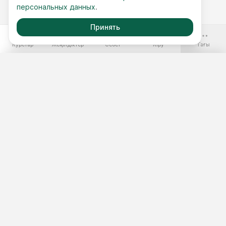
персональных данных
.
Принять
-70%
Курстар
Жеңілдіктер
Себет
Кіру
Тағы
Ақысыз курстар
Жылдық қолжетімділік
Курстар жинақтары
Курс таңдау
3 минуттық тест
Шеберлік сыныптар
Материалдар