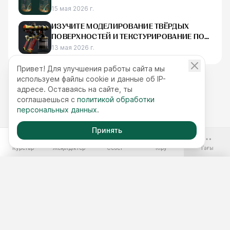
ВОПЛОЩЁННЫЕ В 3D
15 мая 2026 г.
ИЗУЧИТЕ МОДЕЛИРОВАНИЕ ТВЁРДЫХ
ПОВЕРХНОСТЕЙ И ТЕКСТУРИРОВАНИЕ ПО
МЕТОДУ PBR НА ПРИМЕРЕ РЕКВИЗИТА В
13 мая 2026 г.
СТИЛЕ СТИМПАНК — ПУШКИ.
Привет! Для улучшения работы сайта мы
используем файлы cookie и данные об IP-
адресе. Оставаясь на сайте, ты
соглашаешься с
политикой обработки
персональных данных
.
Принять
-70%
Курстар
Жеңілдіктер
Себет
Кіру
Тағы
Ақысыз курстар
Жылдық қолжетімділік