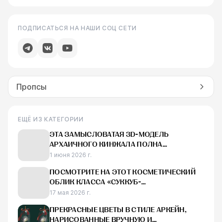
ПОДПИСАТЬСЯ НА НАШИ СОЦ СЕТИ
Пропсы
ЕЩЁ ИЗ КАТЕГОРИИ
ЭТА ЗАМЫСЛОВАТАЯ 3D-МОДЕЛЬ
АРХАИЧНОГО КИНЖАЛА ПОЛНА
УДИВИТЕЛЬНЫХ ДЕТАЛЕЙ
1 июня 2026 г.
ПОСМОТРИТЕ НА ЭТОТ КОСМЕТИЧЕСКИЙ
ОБЛИК КЛАССА «СУККУБ-
ЧЕРНОКНИЖНИК», СОЗДАННЫЙ ДЛЯ
17 мая 2026 г.
DIABLO IV
ПРЕКРАСНЫЕ ЦВЕТЫ В СТИЛЕ АРКЕЙН,
НАРИСОВАННЫЕ ВРУЧНУЮ И