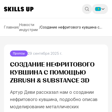
Россия
Новости
Главная
/
/
Создание нефритового кувшина с
индустрии
помощью ZBrush & Substance 3D
Беларусь
Қазақстан
English
29 сентября 2025 г.
Пропсы
СОЗДАНИЕ НЕФРИТОВОГО
КУВШИНА С ПОМОЩЬЮ
ZBRUSH & SUBSTANCE 3D
Артур Деви рассказал нам о создании
нефритового кувшина, подробно описав
моделирование металлических