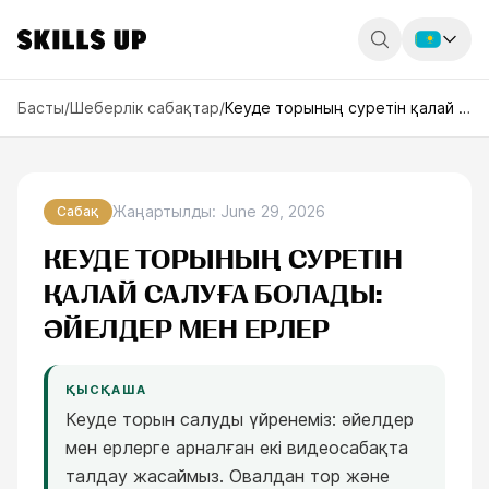
Россия
Басты
/
Шеберлік сабақтар
/
Кеуде торының суретін қалай салуға болады: әйелдер мен ерлер
Беларусь
Қазақстан
Жаңартылды
:
June 29, 2026
Сабақ
English
КЕУДЕ ТОРЫНЫҢ СУРЕТІН
ҚАЛАЙ САЛУҒА БОЛАДЫ:
ӘЙЕЛДЕР МЕН ЕРЛЕР
ҚЫСҚАША
Кеуде торын салуды үйренеміз: әйелдер
мен ерлерге арналған екі видеосабақта
талдау жасаймыз. Овалдан тор және