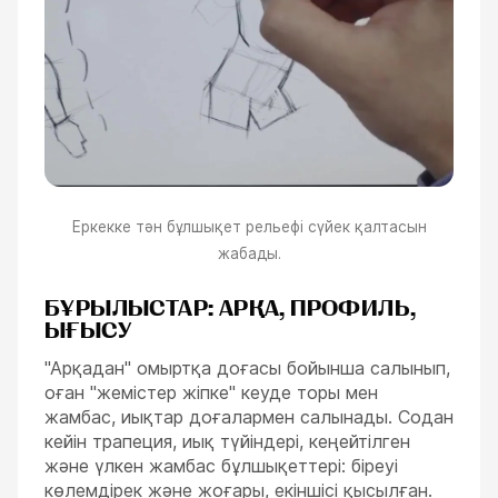
Еркекке тән бұлшықет рельефі сүйек қалтасын
жабады.
БҰРЫЛЫСТАР: АРҚА, ПРОФИЛЬ,
ЫҒЫСУ
"Арқадан" омыртқа доғасы бойынша салынып,
оған "жемістер жіпке" кеуде торы мен
жамбас, иықтар доғалармен салынады. Содан
кейін трапеция, иық түйіндері, кеңейтілген
және үлкен жамбас бұлшықеттері: біреуі
көлемдірек және жоғары, екіншісі қысылған.