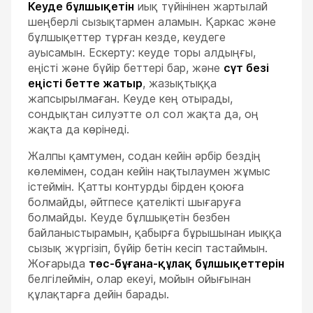
Кеуде бұлшықетін
иық түйінінен жартылай
шеңберлі сызықтармен аламын. Қаркас және
бұлшықеттер тұрған кезде, кеудеге
ауысамын. Ескерту: кеуде торы алдыңғы,
еңісті және бүйір беттері бар, және
сүт безі
еңісті бетте жатыр
, жазықтыққа
жапсырылмаған. Кеуде кең отырады,
сондықтан силуэтте ол сол жақта да, оң
жақта да көрінеді.
Жалпы қамтумен, содан кейін әрбір бездің
көлемімен, содан кейін нақтылаумен жұмыс
істеймін. Қатты контурды бірден қоюға
болмайды, әйтпесе қателікті шығаруға
болмайды. Кеуде бұлшықетін безбен
байланыстырамын, қабырға бұрышынан иыққа
сызық жүргізіп, бүйір бетін кесіп тастаймын.
Жоғарыда
төс-бұғана-құлақ бұлшықеттерін
белгілеймін, олар екеуі, мойын ойығынан
құлақтарға дейін барады.