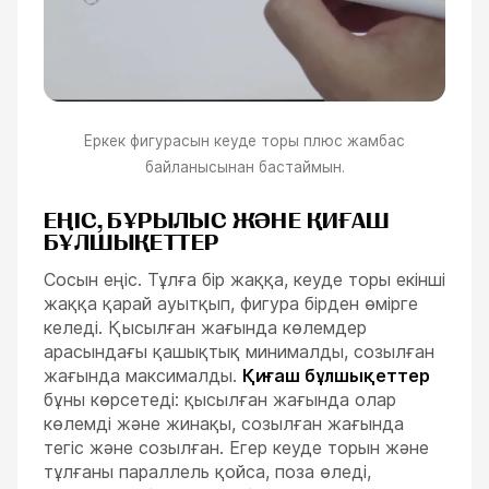
Еркек фигурасын кеуде торы плюс жамбас
байланысынан бастаймын.
ЕҢІС, БҰРЫЛЫС ЖӘНЕ ҚИҒАШ
БҰЛШЫҚЕТТЕР
Сосын еңіс. Тұлға бір жаққа, кеуде торы екінші
жаққа қарай ауытқып, фигура бірден өмірге
келеді. Қысылған жағында көлемдер
арасындағы қашықтық минималды, созылған
жағында максималды.
Қиғаш бұлшықеттер
бұны көрсетеді: қысылған жағында олар
көлемді және жинақы, созылған жағында
тегіс және созылған. Егер кеуде торын және
тұлғаны параллель қойса, поза өледі,