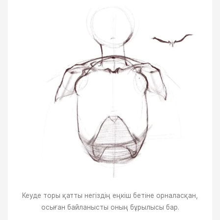
Кеуде торы қатты негіздің еңкіш бетіне орналасқан,
осыған байланысты оның бұрылысы бар.