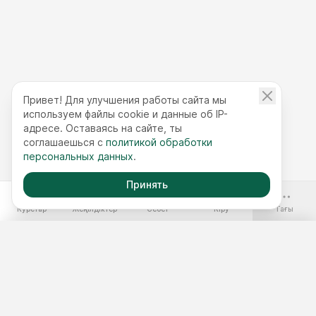
Привет! Для улучшения работы сайта мы
используем файлы cookie и данные об IP-
адресе. Оставаясь на сайте, ты
соглашаешься с
политикой обработки
персональных данных
.
Принять
-70%
Курстар
Жеңілдіктер
Себет
Кіру
Тағы
Ақысыз курстар
Жылдық қолжетімділік