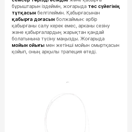
бұрыштарын іздеймін, жоғарыда
төс сүйегінің
тұтқасын
белгілеймін. Қабырғасынан
қабырға доғасын
болжаймын: әрбір
қабырғаны салу керек емес, арканы сезіну
ESC
және қабырғалардың жарықтан қандай
болатынына түсіну маңызды. Жоғарыда
мойын ойығы
мен жетінші мойын омыртқасын
қойып, оның арқылы трапеция өтеді.