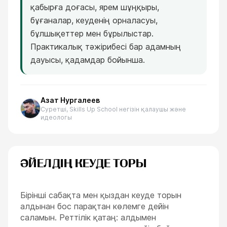
қабырға доғасы, ярем шұңқыры,
бұғаналар, кеуденің орналасуы,
бұлшықеттер мен бұрылыстар.
Практикалық тәжірибесі бар адамның
дауысы, қадамдар бойынша.
Азат Нургалеев
Суретші, Skills Up School негізін қалаушы және
идеологы
ӘЙЕЛДІҢ КЕУДЕ ТОРЫ
Бірінші сабақта мен қыздан кеуде торын
алдынан бос парақтан көлемге дейін
саламын. Реттілік қатаң: алдымен