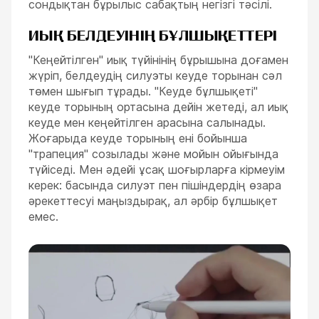
сондықтан бұрылыс сабақтың негізгі тәсілі.
ИЫҚ БЕЛДЕУІНІҢ БҰЛШЫҚЕТТЕРІ
"Кеңейтілген" иық түйінінің бұрышына доғамен
жүріп, белдеудің силуэты кеуде торынан сәл
төмен шығып тұрады. "Кеуде бұлшықеті"
кеуде торының ортасына дейін жетеді, ал иық
кеуде мен кеңейтілген арасына салынады.
Жоғарыда кеуде торының ені бойынша
"трапеция" созылады және мойын ойығында
түйіседі. Мен әдейі ұсақ шоғырларға кірмеуім
керек: басында силуэт пен пішіндердің өзара
әрекеттесуі маңыздырақ, ал әрбір бұлшықет
емес.