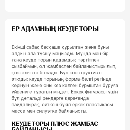
ЕР АДАМНЫҢ КЕУДЕ ТОРЫ
Екінші сабақ басқаша құрылған және бұны
алдын ала түсіну маңызды. Мұнда мен бір
ғана кеуде торын қадамдық тәртіппен
сызбаймын, ол жамбаспен байланыстырылып,
қозғалыста болады. Бұл конструктивті
этюды: кеуде торының форма-белгі ретінде
көрінуін және оны кез келген бұрыштан бұруға
үйренуге тұратын міндет. Еркек фигурасы үшін
бұл детальді рендерге қарағанда
пайдалырақ, өйткені бүкіл еркек пластикасы
масса мен силуэтке байланысты.
КЕУДЕ ТОРЫ ПЛЮС ЖАМБАС
БАЙЛАНЫСЫ