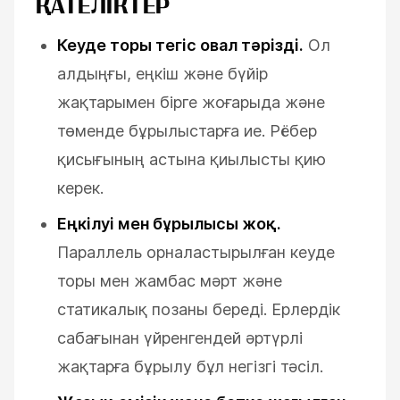
ҚАТЕЛІКТЕР
Кеуде торы тегіс овал тәрізді.
Ол
алдыңғы, еңкіш және бүйір
жақтарымен бірге жоғарыда және
төменде бұрылыстарға ие. Рёбер
қисығының астына қиылысты қию
керек.
Еңкілуі мен бұрылысы жоқ.
Параллель орналастырылған кеуде
торы мен жамбас мәрт және
статикалық позаны береді. Ерлердік
сабағынан үйренгендей әртүрлі
жақтарға бұрылу бұл негізгі тәсіл.