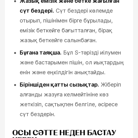
Жазық емізік және бетке жағылған
сүт бездері.
Сүт бездері көлемде
отырып, пішінімен бірге бұрылады,
емізік беткейге бағытталған, бірақ
жазық беткейге салынбаған.
Бұғана таяқша.
Бұл S-тәрізді иілумен
және бастарымен пішін, ол иықтардың
енін және еңкілдігін анықтайды.
Біріншіден қатты сызықтар.
Жіберіп
алғанды жазуға келмейтініне көз
жеткізіп, сақтықпен белгіле, әсіресе
сүт бездерін.
ОСЫ СӘТТЕ НЕДЕН БАСТАУ