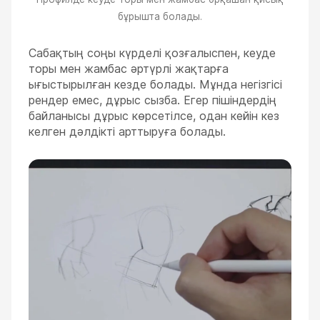
бұрышта болады.
Сабақтың соңы күрделі қозғалыспен, кеуде
торы мен жамбас әртүрлі жақтарға
ығыстырылған кезде болады. Мұнда негізгісі
рендер емес, дұрыс сызба. Егер пішіндердің
байланысы дұрыс көрсетілсе, одан кейін кез
келген дәлдікті арттыруға болады.