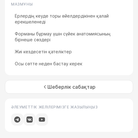
МАЗМҰНЫ
Ерлердің кеуде торы әйелдердікінен қалай
ерекшеленеді
Форманы бұрмау үшін сүйек анатомиясының
бірнеше сөздері
Жиі кездесетін қателіктер
Осы сәтте неден бастау керек
Шеберлік сабақтар
ӘЛЕУМЕТТІК ЖЕЛІЛЕРІМІЗГЕ ЖАЗЫЛЫҢЫЗ