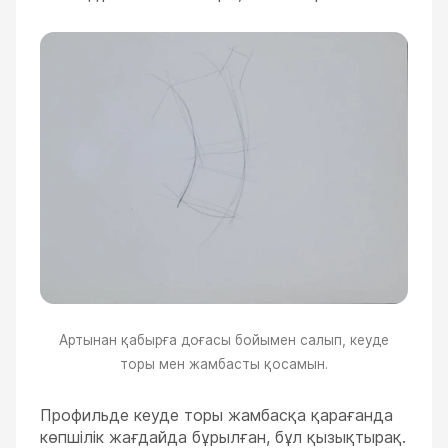
Артынан қабырға доғасы бойымен салып, кеуде
торы мен жамбасты қосамын.
Профильде кеуде торы жамбасқа қарағанда
көпшілік жағдайда бұрылған, бұл қызықтырақ.