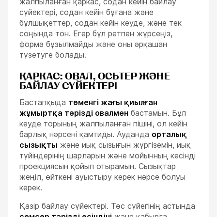
жалпыланған қаркас, содан кейін байлау
сүйектері, содан кейін бұғана және
бұлшықеттер, содан кейін кеуде, және тек
соңында тон. Егер бұл ретпен жүрсеңіз,
форма бұзылмайды және оны әрқашан
түзетуге болады.
ҚАРКАС: ОВАЛ, ОСЬТЕР ЖӘНЕ
БАЙЛАУ СҮЙЕКТЕРІ
Бастапқыда
төменгі жағы қиылған
жұмыртқа тәрізді овалмен
бастамын. Бұл
кеуде торының жалпыланған пішіні, ол кейін
барлық нәрсені қамтиды. Ауданда
орталық
сызықты
және иық сызығын жүргіземін, иық
түйіндерінің шарларын және мойынның кесінді
проекциясын қойып отырамын. Сызықтар
жеңіл, өйткені ауыстыру керек нәрсе болуы
керек.
Қазір байлау сүйектері. Төс сүйегінің астында
семсер тәрізді өсіндіні
және қабырға