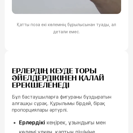
Қатты поза екі көлемнің бұрылысынан туады, ал
детали емес.
ЕРЛЕРДІҢ КЕУДЕ ТОРЫ
ӘЙЕЛДЕРДІКІНЕН ҚАЛАЙ
ЕРЕКШЕЛЕНЕДІ
Бұл бастаушыларға фигураны бұздыратын
алғашқы сұрақ. Құрылымы бірдей, бірақ
пропорциялары әртүрлі.
Ерлердікі
кеңірек, ұзындығы мен
көлемі үлкен, қаптың пішініне