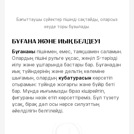
Бағыттаушы сүйектер пішінді сақтайды, оларсыз
кеуде торы бұзылады.
БҰҒАНА ЖӘНЕ ИЫҚ БЕЛДЕУІ
Бұғананы
пішінмен, емес, таяқшамен саламын.
Олардың пішіні рульге ұқсас, жеңіл S-тәрізді
иілу және ұштарында бастары бар. Бұғанадан
иық түйіндерінің және дельтің көлеміне
шығамын, олардың
кубатурасын
көрсетіп
отырамын: түйінде жоғарғы және бүйір беті
бар. Мұнда иығымызды біраз кішірейтіп,
фигураны нәзік етіп көрсеттіреміз. Бұл түзету
ұсақ, бірақ дәл осы нәрсе силуэттың
әйелділігін белгілейді.