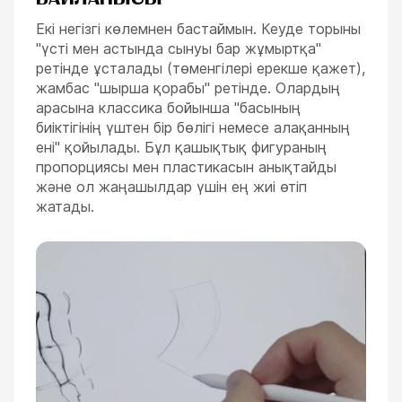
Екі негізгі көлемнен бастаймын. Кеуде торыны
"үсті мен астында сынуы бар жұмыртқа"
ретінде ұсталады (төменгілері ерекше қажет),
жамбас "шырша қорабы" ретінде. Олардың
арасына классика бойынша "басының
биіктігінің үштен бір бөлігі немесе алақанның
ені" қойылады. Бұл қашықтық фигураның
пропорциясы мен пластикасын анықтайды
және ол жаңашылдар үшін ең жиі өтіп
жатады.