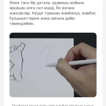
Және тағы бір деталь: адамның мойыны
әрқашан алға сәл еңеді, біз азғана
жануарлар. Кеуде торынан жамбасқа, жамбас
бұлшықеттеріне және аяғына дейін
төмендеймін.
Профилде кеуде торы мен жамбас әрқашан қисық