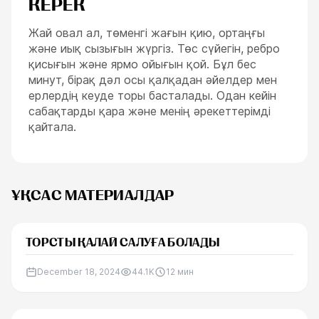
КЕРЕК
Жай овал ал, төменгі жағын қию, ортаңғы
және иық сызығын жүргіз. Төс сүйегін, ребро
қисығын және ярмо ойығын қой. Бұл бес
минут, бірақ дәл осы қалқадан әйелдер мен
ерлердің кеуде торы басталады. Одан кейін
сабақтарды қара және менің әрекеттерімді
қайтала.
ҰҚСАС МАТЕРИАЛДАР
ТОРСТЫ ҚАЛАЙ САЛУҒА БОЛАДЫ
December 18, 2024
44.1K
12
мин