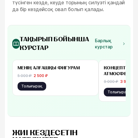
түсінген кезде, кеуде торының силуэті қандай
да бір кездейсоқ овал болып қалады.
ТАҚЫРЫП БОЙЫНША
Барлық
курстар
КУРСТАР
-
50
%
бастап 2 500 ₽
бастап 3 900 ₽
МЕНІҢ АЛҒАШҚЫ ФИГУРАМ
КОНЦЕПТ ПРОП
АТМОСФЕРА
5 000
₽
2 500
₽
9 000
₽
3 900
₽
Толығырақ
Толығырақ
ЖИІ КЕЗДЕСЕТІН