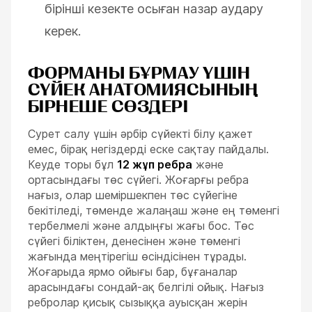
бірінші кезекте осыған назар аудару
керек.
ФОРМАНЫ БҰРМАУ ҮШІН
СҮЙЕК АНАТОМИЯСЫНЫҢ
БІРНЕШЕ СӨЗДЕРІ
Сурет салу үшін әрбір сүйекті білу қажет
емес, бірақ негіздерді еске сақтау пайдалы.
Кеуде торы бұл
12 жұп ребра
және
ортасындағы төс сүйегі. Жоғарғы ребра
нағыз, олар шеміршекпен төс сүйегіне
бекітіледі, төменде жалаңаш және ең төменгі
тербелмелі және алдыңғы жағы бос. Төс
сүйегі біліктен, денесінен және төменгі
жағында меңтірегіш өсіндісінен тұрады.
Жоғарыда ярмо ойығы бар, бұғаналар
арасындағы сондай-ақ белгілі ойық. Нағыз
ребролар қисық сызыққа ауысқан жерін