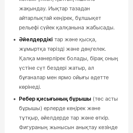
жақындау. Иықтар тазадан
айтарлықтай кеңірек, бұлшықет
рельефі сүйек қалқанына жабысады.
Әйелдердікі
тар және қысқа,
жұмыртқа тәрізді және дөңгелек.
Қалқа мәнерлірек болады, бірақ оның
үстіне сүт бездері жатыр, ал
бұғаналар мен ярмо ойығы әдетте
көрінеді.
Ребер қисығының бұрышы
(төс асты
бұрышы) ерлерде кеңірек және
тұтқыр, әйелдерде тар және өткір.
Фигураның жынысын анықтау кезінде