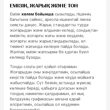
ЕМІЗІК, ЖАРЫҚ ЖӘНЕ ТОН
Емізік
көлем бойынша
сызылады, пішіннің
бағытына сәйкес, ареола кішкентай линза
сияқты дөңес. Жарық стандартты түрде
жоғарыдан және алдынан келеді, сондықтан
емізіктің жоғарғы жағы және кеуденің
жоғарғы жағы жарықтандырылады, ал
төменгі жағында көлеңке пайда болады.
Жалпақ емізік-жапсырма біз құрған бүкіл
көлемді бұзады.
Тонды соңғы рет қойып отырамын.
Жоғарыдан оны жеңілдетемін, осылайша
кеңістік пайда болады және кеуде мойынға
жабыспайды. Сүт безінің астында жұмсақ
көлеңке береді, қабырға доғасын жеңіл
тондық намекпен қалдырамын, ал иық
белдеуінің графикасын аяғына қарай
әлсіретемін, осылайша ол кеудемен
бәсекелеспейді.