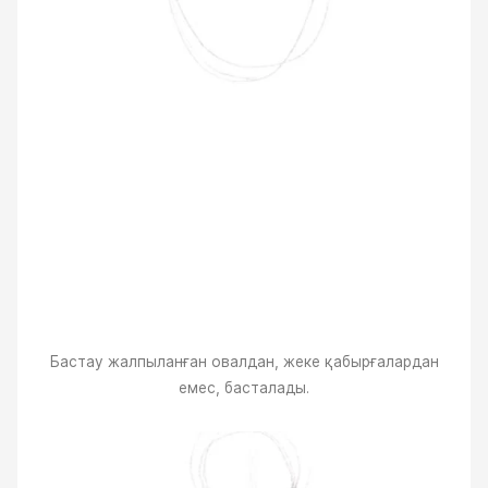
Бастау жалпыланған овалдан, жеке қабырғалардан
емес, басталады.