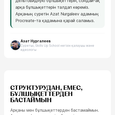
дельтовидную бұлшықеттерін, сондай-ақ
арқа бұлшықеттерін талдап көреміз.
Арқаның суретін Azat Nurgaleev адамның
Procreate-та қадамына қарай саламыз.
Азат Нургалеев
Суретші, Skills Up School негізін қалаушы және
идеологы
СТРУКТУРУДАН, ЕМЕС,
БҰЛШЫҚЕТТЕРДЕН
БАСТАЙМЫН
Арқаны мен бұлшықеттерден бастамаймын.