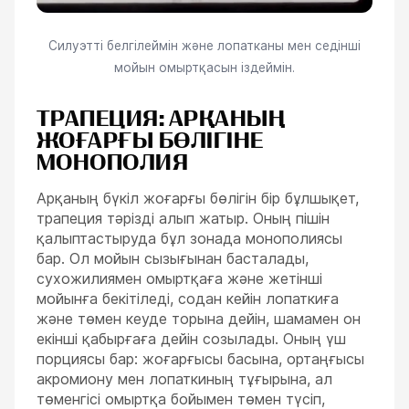
Силуэтті белгілеймін және лопатканы мен седінші
мойын омыртқасын іздеймін.
ТРАПЕЦИЯ: АРҚАНЫҢ
ЖОҒАРҒЫ БӨЛІГІНЕ
МОНОПОЛИЯ
Арқаның бүкіл жоғарғы бөлігін бір бұлшықет,
трапеция тәрізді алып жатыр. Оның пішін
қалыптастыруда бұл зонада монополиясы
бар. Ол мойын сызығынан басталады,
сухожилиямен омыртқаға және жетінші
мойынға бекітіледі, содан кейін лопаткиға
және төмен кеуде торына дейін, шамамен он
екінші қабырғаға дейін созылады. Оның үш
порциясы бар: жоғарғысы басына, ортаңғысы
акромиону мен лопаткиның тұғырына, ал
төменгісі омыртқа бойымен төмен түсіп,