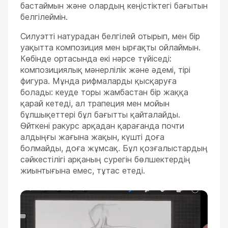
бастаймын және олардың кеңістіктегі бағытын
белгілеймін.
Силуэтті натурадан белгілей отырып, мен бір
уақытта композиция мен ырғақты ойлаймын.
Көбінде ортасында екі нәрсе түйіседі:
композициялық мәнерлілік және әдемі, тірі
фигура. Мұнда рифмаларды қысқаруға
болады: кеуде торы жамбастан бір жаққа
қарай кетеді, ал трапеция мен мойын
бұлшықеттері бұл бағытты қайталайды.
Өйткені ракурс арқадан қарағанда почти
алдыңғы жағына жақын, күшті доға
болмайды, доға жұмсақ. Бұл қозғалыстардың
сәйкестілігі арқаның сурегін бөлшектердің
жиынтығына емес, тұтас етеді.