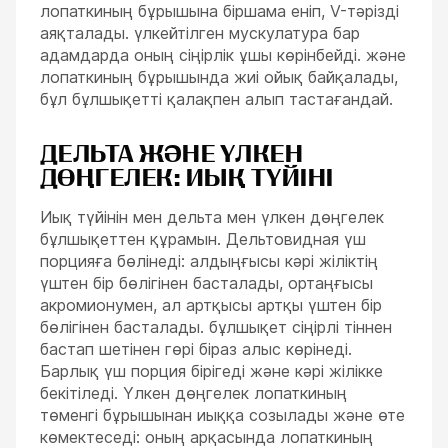
лопаткиның бұрышына біршама еніп, V-тәрізді
аяқталады. үлкейтілген мускулатура бар
адамдарда оның сіңірлік ұшы көрінбейді. және
лопаткиның бұрышында жиі ойық байқалады,
бұл бұлшықетті қалақпен алып тастағандай.
ДЕЛЬТА ЖӘНЕ ҮЛКЕН
ДӨҢГЕЛЕК: ИЫҚ ТҮЙІНІ
Иық түйінін мен дельта мен үлкен дөңгелек
бұлшықеттен құрамын. Дельтовидная үш
порцияға бөлінеді: алдыңғысы кәрі жіліктің
үштен бір бөлігінен басталады, ортаңғысы
акромионумен, ал артқысы артқы үштен бір
бөлігінен басталады. бұлшықет сіңірлі тіннен
бастап шетінен гөрі біраз алыс көрінеді.
Барлық үш порция бірігеді және кәрі жілікке
бекітіледі. Үлкен дөңгелек лопаткиның
төменгі бұрышынан иыққа созылады және өте
көмектеседі: оның арқасында лопаткиның