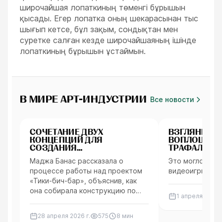
широчайшая лопаткиның төменгі бұрышын
қысады. Егер лопатка оның шекарасынан тыс
шығып кетсе, бұл зақым, сондықтан мен
суретке салған кезде широчайшаяның ішінде
лопаткиның бұрышын ұстаймын.
В МИРЕ АРТ-ИНДУСТРИИ
Все новости
Арт окружения
Персонажи
СОЧЕТАНИЕ ДВУХ
ВЗГЛЯНИТЕ Н
КОНЦЕПЦИЙ ДЛЯ
ВОПЛОЩЕН
СОЗДАНИЯ
ТРАФАЛЬГАРА
СТИЛИЗОВАННОГО
ИЗ «ВАН ПИ
Маджа Банас рассказала о
Это могло бы 
КРАСОЧНОГО ПЛЯЖНОГО
процессе работы над проектом
видеоигры по «
БАРА
«Тики-бич-бар», объяснив, как
она собирала конструкцию по
1 апреля 2026 г
частям, и обсудила кисти,
которые использовала для
28 апреля 2026 г.
575
8
мин
создания текстуры,