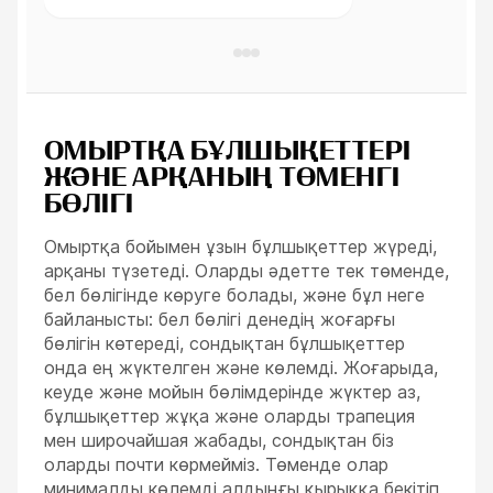
нарисованной вручную.
ОМЫРТҚА БҰЛШЫҚЕТТЕРІ
ЖӘНЕ АРҚАНЫҢ ТӨМЕНГІ
БӨЛІГІ
Омыртқа бойымен ұзын бұлшықеттер жүреді,
арқаны түзетеді. Оларды әдетте тек төменде,
бел бөлігінде көруге болады, және бұл неге
байланысты: бел бөлігі денедің жоғарғы
бөлігін көтереді, сондықтан бұлшықеттер
онда ең жүктелген және көлемді. Жоғарыда,
кеуде және мойын бөлімдерінде жүктер аз,
бұлшықеттер жұқа және оларды трапеция
мен широчайшая жабады, сондықтан біз
оларды почти көрмейміз. Төменде олар
минималды көлемді алдыңғы қырыққа бекітіп,