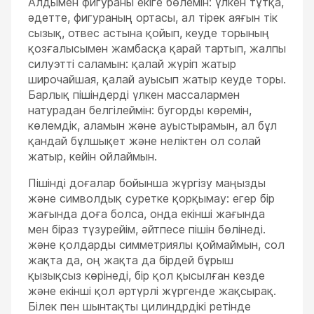
Алдымен фигураны екіге бөлемін: үлкен тұтқа,
әдетте, фигураның ортасы, ал тірек аяғын тік
сызық, отвес астына қойып, кеуде торының
қозғалысымен жамбасқа қарай тартып, жалпы
силуэтті саламын: қалай жүріп жатыр
широчайшая, қалай ауысып жатыр кеуде торы.
Барлық пішіндерді үлкен массалармен
натурадан белгілеймін: бугорды көремін,
көлемдік, аламын және ауыстырамын, ал бұл
қандай бұлшықет және неліктен ол солай
жатыр, кейін ойлаймын.
ESC
Пішінді доғалар бойынша жүргізу маңызды
және символдық суретке қорқымау: егер бір
жағында доға болса, онда екінші жағында
мен біраз түзурейім, әйтпесе пішін бөлінеді.
және қолдарды симметриялы қоймаймын, сол
жақта да, оң жақта да бірдей бұрыш
қызықсыз көрінеді, бір қол қысылған кезде
және екінші қол әртүрлі жүргенде жақсырақ.
Білек пен шынтақты цилиндрдікі ретінде