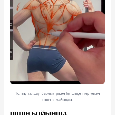
Толық талдау: барлық үлкен бұлшықеттер үлкен
пішінге жайылды.
ПІШІН БОЙЫНША