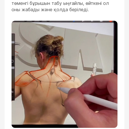
төменгі бұрышын табу ыңғайлы, өйткені ол
оны жабады және қолда беріледі.