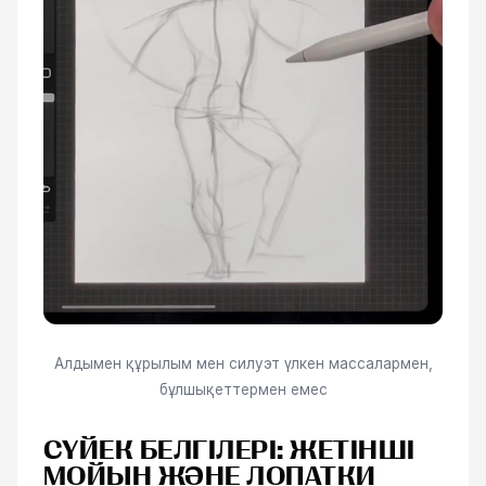
Алдымен құрылым мен силуэт үлкен массалармен,
бұлшықеттермен емес
СҮЙЕК БЕЛГІЛЕРІ: ЖЕТІНШІ
МОЙЫН ЖӘНЕ ЛОПАТКИ