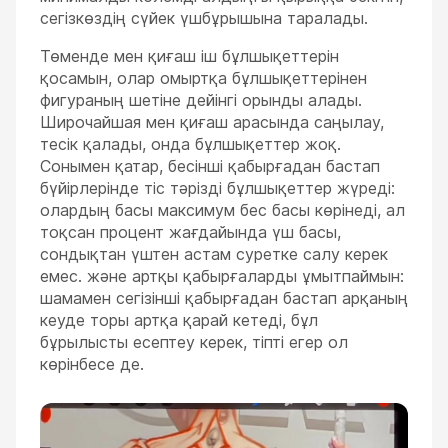
сегізкөздің сүйек үшбұрышына таралады.
Төменде мен қиғаш іш бұлшықеттерін
қосамын, олар омыртқа бұлшықеттерінен
фигураның шетіне дейінгі орынды алады.
Широчайшая мен қиғаш арасында саңылау,
тесік қалады, онда бұлшықеттер жоқ.
Сонымен қатар, бесінші қабырғадан бастап
бүйірлерінде тіс тәрізді бұлшықеттер жүреді:
олардың басы максимум бес басы көрінеді, ал
тоқсан процент жағдайында үш басы,
сондықтан үштен астам суретке салу керек
емес. және артқы қабырғаларды ұмытпаймын:
шамамен сегізінші қабырғадан бастап арқаның
кеуде торы артқа қарай кетеді, бұл
бұрылысты есептеу керек, тіпті егер ол
көрінбесе де.