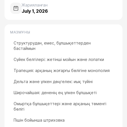
Жарияланған
July 1, 2026
МАЗМҰНЫ
Структурудан, емес, бұлшықеттерден
бастаймын
Сүйек белгілері: жетінші мойын және лопатки
Трапеция: арқаның жоғарғы бөлігіне монополия
Дельта және үлкен дөңгелек: иық түйіні
Широчайшая: дененің ең үлкен бұлшықеті
Омыртқа бұлшықеттері және арқаның төменгі
бөлігі
Пішін бойынша штриховка