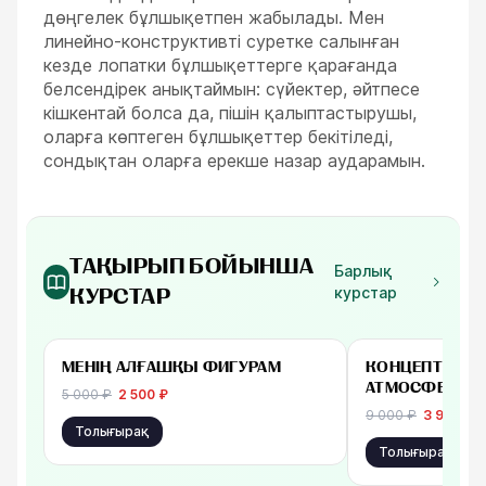
дөңгелек бұлшықетпен жабылады. Мен
линейно-конструктивті суретке салынған
кезде лопатки бұлшықеттерге қарағанда
белсендірек анықтаймын: сүйектер, әйтпесе
кішкентай болса да, пішін қалыптастырушы,
оларға көптеген бұлшықеттер бекітіледі,
сондықтан оларға ерекше назар аударамын.
ТАҚЫРЫП БОЙЫНША
Барлық
курстар
КУРСТАР
-
50
%
бастап 2 500 ₽
бастап 3 900 ₽
МЕНІҢ АЛҒАШҚЫ ФИГУРАМ
КОНЦЕПТ ПРОП
АТМОСФЕРА
5 000
₽
2 500
₽
9 000
₽
3 900
₽
Толығырақ
Толығырақ