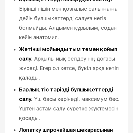
Бірінші пішін мен қозғалыс салынғанға
дейін бұлшықеттерді салуға негіз
болмайды. Алдымен құрылым, содан
кейін анатомия.
Жетінші мойынды тым төмен қойып
салу.
Арқылы иық белдеуінің доғасы
жүреді. Егер ол кетсе, бүкіл арқа кетіп
қалады.
Барлық тіс тәрізді бұлшықеттерді
салу.
Үш басы көрінеді, максимум бес.
Үштен астам салу суретке жүктемесін
қосады.
Лопатку широчайшая шекарасынан