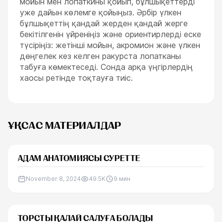
мойын мен лопаткины қойып, бұлшықеттерді
уже дайын көлемге қойыңыз. Әрбір үлкен
бұлшықеттің қандай жерден қандай жерге
бекітілгенін үйреніңіз және ориентирлерді еске
түсіріңіз: жетінші мойын, акромион және үлкен
дөңгелек кез келген ракурста лопатканы
табуға көмектеседі. Сонда арқа үңгірлердің
хаосы ретінде тоқтауға тиіс.
ҰҚСАС МАТЕРИАЛДАР
АДАМ АНАТОМИЯСЫ СУРЕТТЕ
November 8, 2024
49.5K
9
мин
ТОРСТЫ ҚАЛАЙ САЛУҒА БОЛАДЫ