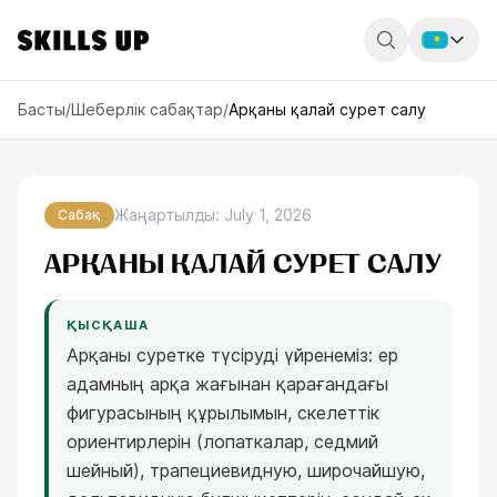
Россия
Басты
/
Шеберлік сабақтар
/
Арқаны қалай сурет салу
Беларусь
Қазақстан
Жаңартылды
:
July 1, 2026
Сабақ
English
АРҚАНЫ ҚАЛАЙ СУРЕТ САЛУ
ҚЫСҚАША
Арқаны суретке түсіруді үйренеміз: ер
адамның арқа жағынан қарағандағы
фигурасының құрылымын, скелеттік
ориентирлерін (лопаткалар, седмий
шейный), трапециевидную, широчайшую,