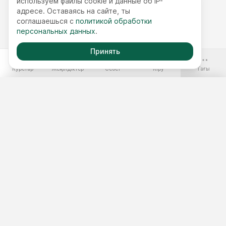
используем файлы cookie и данные об IP-
адресе. Оставаясь на сайте, ты
соглашаешься с
политикой обработки
персональных данных
.
Принять
-70%
Курстар
Жеңілдіктер
Себет
Кіру
Тағы
Ақысыз курстар
Жылдық қолжетімділік
Курстар жинақтары
Курс таңдау
3 минуттық тест
Шеберлік сыныптар