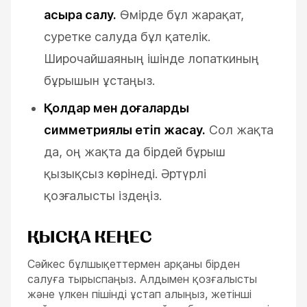
асыра салу.
Өмірде бұл жарақат,
суретке салуда бұл қателік.
Широчайшаяның ішінде лопаткиның
бұрышын ұстаңыз.
Қолдар мен доғаларды
симметриялы етіп жасау.
Сол жақта
да, оң жақта да бірдей бұрыш
қызықсыз көрінеді. Әртүрлі
қозғалысты іздеңіз.
ҚЫСҚА КЕҢЕС
Сәйкес бұлшықеттермен арқаны бірден
салуға тырыспаңыз. Алдымен қозғалысты
және үлкен пішінді ұстап алыңыз, жетінші