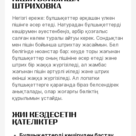
ШТРИХОВКА
Негізгі ереже: бұлшықеттер әрқашан үлкен
пішінге әсер етеді. Натурадан бұлшықеттерді
көшірумен әуестенбеңіз, әрбір қозғалыс
салған көлем туралы айтуы керек. Сондықтан
мен пішін бойынша штрихтау жасаймын. Бел
бөлігінде нюанстар бар: кеуде торы жағынан
бұлшықеттер оның пішініне әсер етеді және
штрих бір жаққа жүргізіледі, ал жамбас
жағынан пішін әртүрлі иіледі және штрих
екінші жаққа жүргізіледі. Ал лопатки
бұлшықеттерге қарағанда біраз белсендірек
анықталады, олар жоғарғы бөліктің
құрылымын ұстайды.
ЖИІ КЕЗДЕСЕТІН
ҚАТЕЛІКТЕР
Бұлшықеттерді көшіруден бастау.