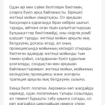
Одан әрі мен сүйек белгілерін бекітемін,
оларға бүкіл арқа байланысты. Біріншісі
жетінші мойын омыртқасы. Ол әрқашан
басқаларға қарағанда біраз көбірек шығып
тұрады, өйткені оған пішін қалыптастырушы
бұлшықеттер бекітілмейді, оны сіңірлік ромб
қоршап тұрады. жетінші мойын арқылы иық
белдеуінің доғасы өтеді, ал оның
проекциясында мойынның кесіндісі отырады.
Көптеген адамдар жетінші мойынды тым
төмен қойып, салдарынан бүкіл құрылым
қозғалады, сондықтан мен әрқашан
байланыстырамын: жетінші мойын, мойынның
кесіндісінің проекциясы және жоғарғы
трапеция арқылы иық белдеуінің сызығы.
Екінші белгі лопатки. Акромион көп жағдайда
көрінеді, одан лопаткиның тұғыры созылады,
ал төменгі бұрышты табу қиынға соғады, ол
көп жағдайда широчайшая немесе үлкен