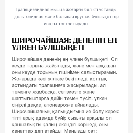
Трапециевидная мышца жоғарғы бөлікті ұстайды,
дельтовидная және большая круглая бұлшықеттер
иықты топтастырады.
ШИРОЧАЙШАЯ: ДЕНЕНІҢ ЕҢ
ҮЛКЕН БҰЛШЫҚЕТІ
Широчайшая дененің ең үлкен бұлшықеті. Ол
кеуде торына жайылады, және мен әрқашан
оны кеуде торының пішінімен салыстырамын.
Жоғарыда кәрі жілікке бекітіледі, қолтық
астындағы трапецияға жасырылады, ал
төменге жамбасқа, сегізкөзге және
шаптығыштарға дейін төмен түсіп, үлкен
сіңірлі даққа, апоневрозға айналады.
Широчайшаяның қалыңдығына ие болу керек:
тіпті арық адамда бүйір сызығы арқылы ол
қаншалықты қалың екендігі көрінеді, оны
қанаттар деп атайды. Маңызды сәт: