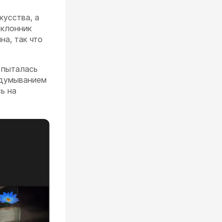
кусства, а
оклонник
на, так что
о пыталась
идумыванием
ь на