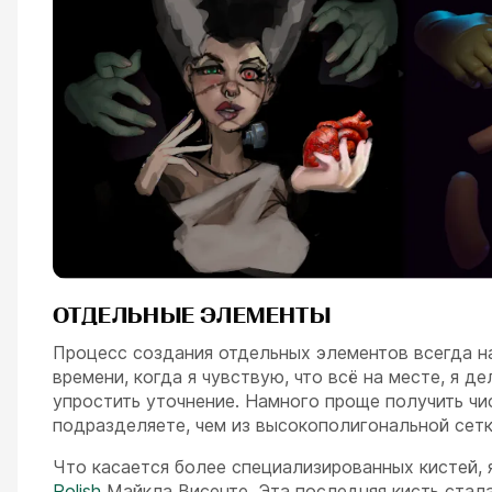
ОТДЕЛЬНЫЕ ЭЛЕМЕНТЫ
Процесс создания отдельных элементов всегда на
времени, когда я чувствую, что всё на месте, я 
упростить уточнение. Намного проще получить чи
подразделяете, чем из высокополигональной сетк
Что касается более специализированных кистей,
Polish
Майкла Висенте. Эта последняя кисть стал