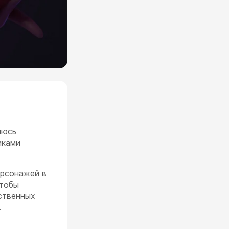
яюсь
иками
ерсонажей в
чтобы
ственных
.