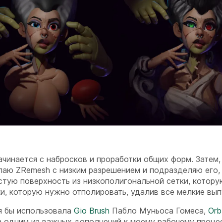
чинается с набросков и проработки общих форм. Затем,
делаю ZRemesh с низким разрешением и подразделяю его,
стую поверхность из низкополигональной сетки, котору
и, которую нужно отполировать, удалив все мелкие вып
 я бы использовала
Gio Brush
Пабло Муньоса Гомеса,
Orb
а одним из важных дополнений к моему рабочему процес