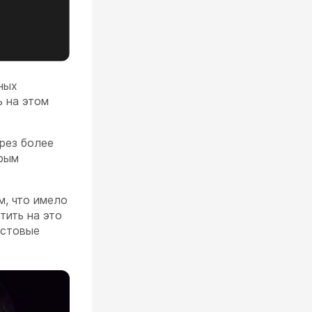
ных
ь на этом
рез более
орым
м, что имело
тить на это
естовые