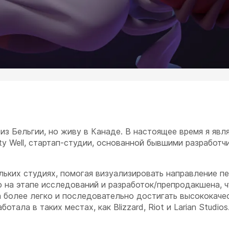
из Бельгии, но живу в Канаде. В настоящее время я явл
y Well, стартап-студии, основанной бывшими разработч
ьких студиях, помогая визуализировать направление п
 на этапе исследований и разработок/препродакшена, 
а более легко и последовательно достигать высококаче
тала в таких местах, как Blizzard, Riot и Larian Studios