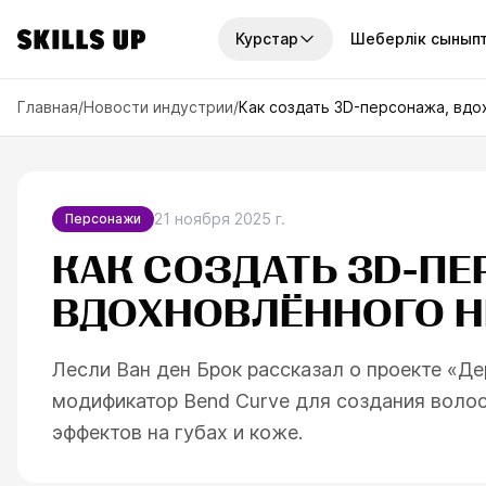
Курстар
Шеберлік сынып
СТАР
Главная
/
Новости индустрии
/
Как создать 3D-персонажа, вд
урстар
Курстар жинақтары
7
курсов
2D-графика
13
курсов
21 ноября 2025 г.
Персонажи
Мінсіз 
таңдай
ка
КАК СОЗДАТЬ 3D-П
Жылдық қолжетімділік
6
курсов
7 сұраққа 
ВДОХНОВЛЁННОГО 
өнердегі қ
сурет салу
Мини-курстар
сай келетін
8
курсов
Лесли Ван ден Брок рассказал о проекте «Де
қтар
Те
модификатор Bend Curve для создания волос
эффектов на губах и коже.
урстарды көру