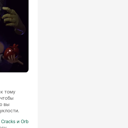
 к тому
 чтобы
ю вы
уклости.
 Cracks и Orb
су,