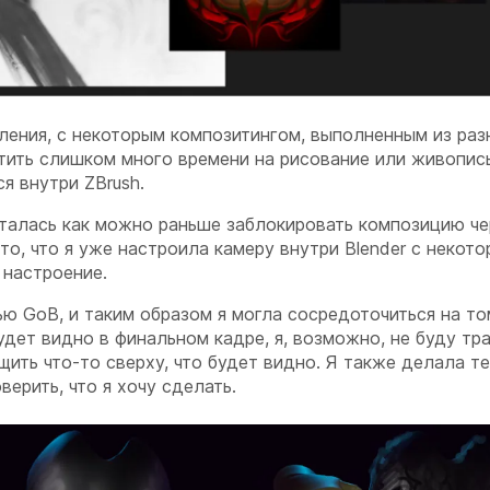
вления, с некоторым композитингом, выполненным из раз
атить слишком много времени на рисование или живопис
ся внутри ZBrush.
пыталась как можно раньше заблокировать композицию че
то, что я уже настроила камеру внутри Blender с некот
 настроение.
ью GoB, и таким образом я могла сосредоточиться на то
будет видно в финальном кадре, я, возможно, не буду тра
щить что-то сверху, что будет видно. Я также делала т
ерить, что я хочу сделать.