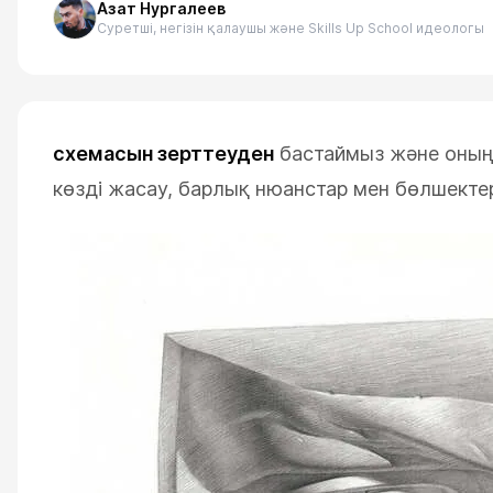
Азат Нургалеев
Суретші, негізін қалаушы және Skills Up School идеологы
нс пакеттер
ESC
схемасын зерттеуден
бастаймыз және оның
көзді жасау, барлық нюанстар мен бөлшектер