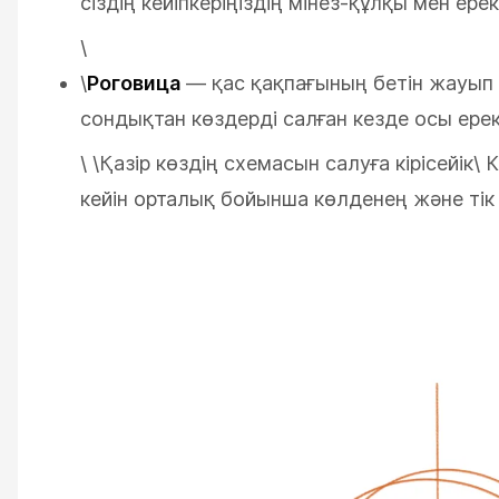
сіздің кейіпкеріңіздің мінез-құлқы мен ер
\
\
Роговица
— қас қақпағының бетін жауып тұ
сондықтан көздерді салған кезде осы ерек
\ \
Қазір көздің схемасын салуға кірісейік\
К
кейін орталық бойынша көлденең және тік с