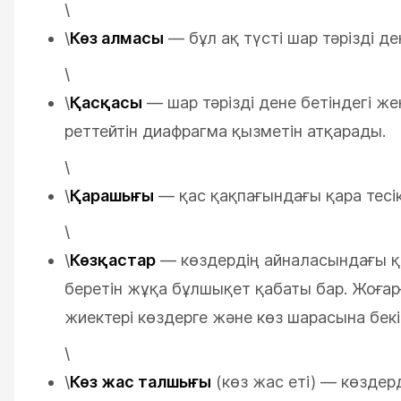
\
\
Көз алмасы
— бұл ақ түсті шар тәрізді д
\
\
Қасқасы
— шар тәрізді дене бетіндегі жең
реттейтін диафрагма қызметін атқарады.
\
\
Қарашығы
— қас қақпағындағы қара тесі
\
\
Көзқастар
— көздердің айналасындағы қ
беретін жұқа бұлшықет қабаты бар. Жоғар
жиектері көздерге және көз шарасына бекіт
\
\
Көз жас талшығы
(көз жас еті) — көздер