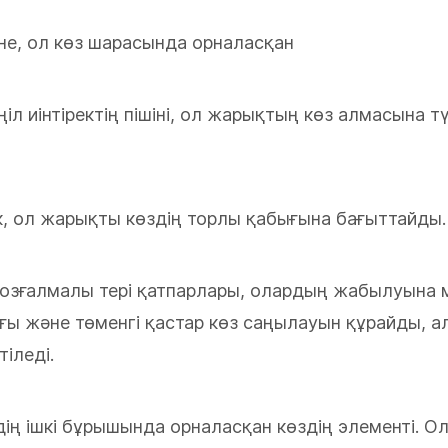
ене, ол көз шарасында орналасқан
іл иінтіректің пішіні, ол жарықтың көз алмасына т
к, ол жарықты көздің торлы қабығына бағыттайды.
озғалмалы тері қатпарлары, олардың жабылуына м
ғы және төменгі қастар көз саңылауын құрайды, 
іледі.
дің ішкі бұрышында орналасқан көздің элементі. О