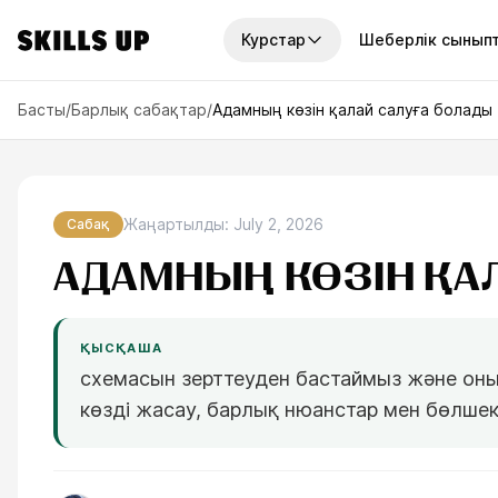
Курстар
Шеберлік сынып
СТАР
Басты
/
Барлық сабақтар
/
Адамның көзін қалай салуға болады
урстар
Курстар жинақтары
7
курсов
2D-графика
13
курсов
Жаңартылды
:
July 2, 2026
Сабақ
Мінсіз 
таңдай
ка
АДАМНЫҢ КӨЗІН ҚА
Жылдық қолжетімділік
6
курсов
7 сұраққа 
өнердегі қ
сурет салу
Мини-курстар
сай келетін
8
курсов
ҚЫСҚАША
схемасын зерттеуден бастаймыз және он
қтар
Те
көзді жасау, барлық нюанстар мен бөлшек
урстарды көру