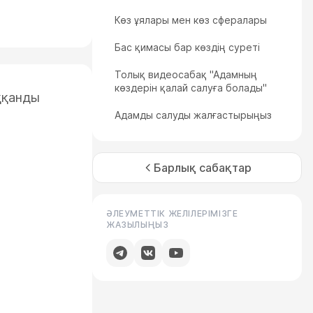
Көз ұялары мен көз сфералары
Бас қимасы бар көздің суреті
Толық видеосабақ "Адамның
көздерін қалай салуға болады"
ққанды
Адамды салуды жалғастырыңыз
Барлық сабақтар
ӘЛЕУМЕТТІК ЖЕЛІЛЕРІМІЗГЕ
ЖАЗЫЛЫҢЫЗ