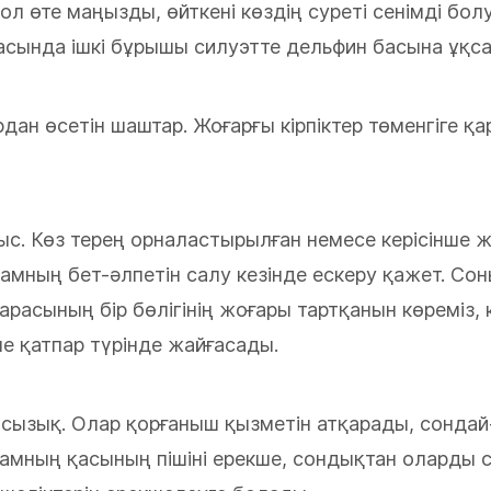
 ол өте маңызды, өйткені көздің суреті сенімді бол
қасында ішкі бұрышы силуэтте дельфин басына ұқс
ан өсетін шаштар. Жоғарғы кірпіктер төменгіге қа
с. Көз терең орналастырылған немесе керісінше 
амның бет-әлпетін салу кезінде ескеру қажет. Со
арасының бір бөлігінің жоғары тартқанын көреміз, 
не қатпар түрінде жайғасады.
 сызық. Олар қорғаныш қызметін атқарады, сондай
дамның қасының пішіні ерекше, сондықтан оларды 