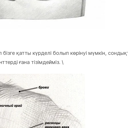
бізге қатты күрделі болып көрінуі мүмкін, сондықт
терді ғана тізімдейміз. \