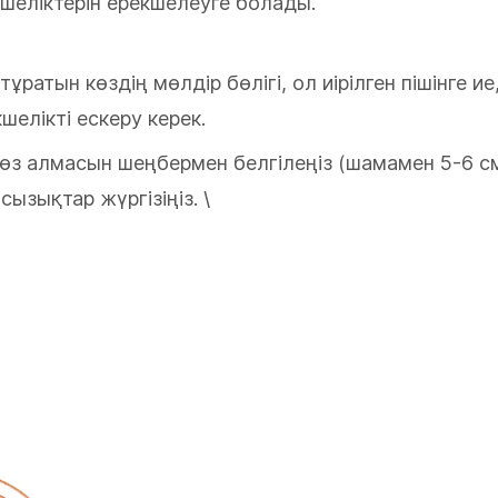
екшеліктерін ерекшелеуге болады.
ратын көздің мөлдір бөлігі, ол иірілген пішінге ие
шелікті ескеру керек.
өз алмасын шеңбермен белгілеңіз (шамамен 5-6 см
ызықтар жүргізіңіз. \