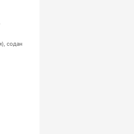
,
), содан