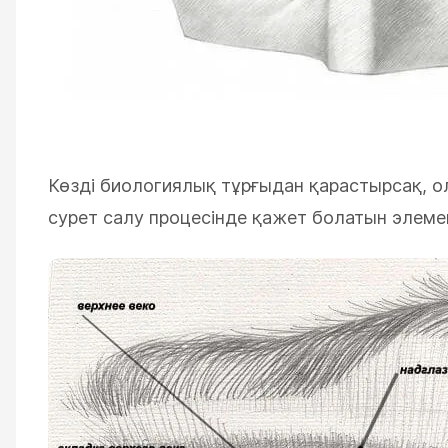
Көзді биологиялық тұрғыдан қарастырсақ, ол 
сурет салу процесінде қажет болатын элемент