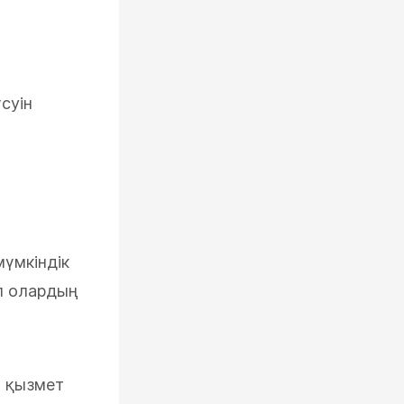
үсуін
үмкіндік
ал олардың
л қызмет