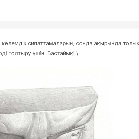
Жаңа
 көлемдік сипаттамаларын, сонда ақырында толы
ді толтыру үшін. Бастайық! \