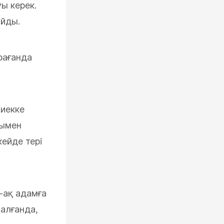
уы керек.
айды.
рағанда
жиекке
нымен
кейде тері
-ақ адамға
салғанда,