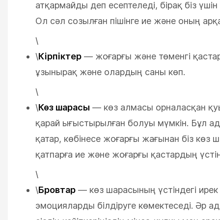
атқармайды деп есептеледі, бірақ біз үшін
Ол сәл созылған пішінге ие және оның ар
\
\
Кірпіктер
— жоғарғы және төменгі қастард
ұзынырақ және олардың саны көп.
\
\
Көз шарасы
— көз алмасы орналасқан қуы
қарай ығыстырылған болуы мүмкін. Бұл ад
қатар, көбінесе жоғарғы жағынан біз көз ш
қатпарға ие және жоғарғы қастардың үсті
\
\
Бровтар
— көз шарасының үстіндегі ирек
эмоцияларды білдіруге көмектеседі. Әр а