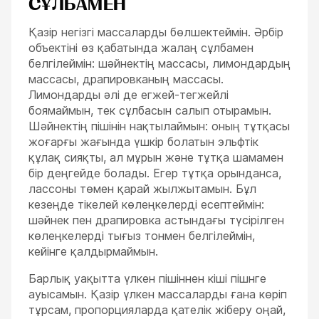
СҰЛБАМЕН
Қазір негізгі массаларды бөлшектеймін. Әрбір
объектіні өз қабатында жалаң сұлбамен
белгілеймін: шәйнектің массасы, лимондардың
массасы, драпировканың массасы.
Лимондарды әлі де егжей-тегжейлі
боямаймын, тек сұлбасын салып отырамын.
Шәйнектің пішінін нақтылаймын: оның тұтқасы
жоғарғы жағында үшкір болатын эльфтік
құлақ сияқты, ал мұрын және тұтқа шамамен
бір деңгейде болады. Егер тұтқа орынданса,
лассоны төмен қарай жылжытамын. Бұл
кезеңде тікелей көлеңкелерді есептеймін:
шәйнек пен драпировка астындағы түсірілген
көлеңкелерді тығыз тонмен белгілеймін,
кейінге қалдырмаймын.
Барлық уақытта үлкен пішіннен кіші пішнге
ауысамын. Қазір үлкен массаларды ғана көріп
тұрсам, пропорцияларда қателік жіберу оңай,