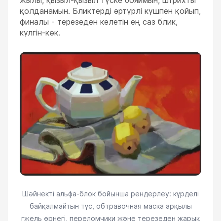
қолданамын. Бликтерді әртүрлі күшпен қойып,
финалы - терезеден келетін ең саз блик,
күлгін-көк.
Шәйнекті альфа-блок бойынша рендерлеу: күрделі
байқалмайтын түс, обтравочная маска арқылы
гжель өрнегі, переломчики және терезеден жарық