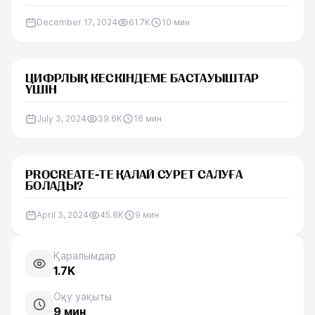
December 17, 2024
61.7K
10
мин
ЦИФРЛЫҚ КЕСКІНДЕМЕ БАСТАУЫШТАР
ҮШІН
July 3, 2024
39.6K
16
мин
PROCREATE-ТЕ ҚАЛАЙ СУРЕТ САЛУҒА
БОЛАДЫ?
April 3, 2024
45.8K
9
мин
Қаралымдар
1.7K
Оқу уақыты
9
мин