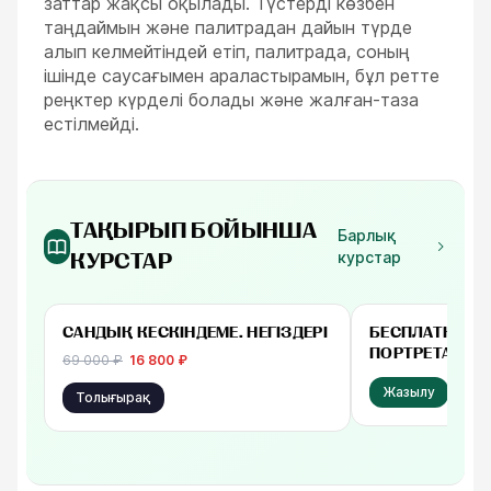
заттар жақсы оқылады. Түстерді көзбен
таңдаймын және палитрадан дайын түрде
алып келмейтіндей етіп, палитрада, соның
ішінде саусағымен араластырамын, бұл ретте
реңктер күрделі болады және жалған-таза
естілмейді.
ТАҚЫРЫП БОЙЫНША
Барлық
курстар
КУРСТАР
-
76
%
бастап 16 800 ₽
Тегін
САНДЫҚ КЕСКІНДЕМЕ. НЕГІЗДЕРІ
БЕСПЛАТНЫЙ 
ПОРТРЕТА»‎
69 000
₽
16 800
₽
Жазылу
Толығырақ