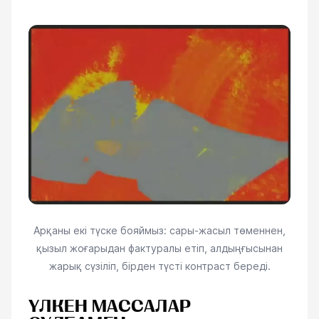
Арқаны екі түске бояймыз: сары-жасыл төменнен,
қызыл жоғарыдан фактуралы етіп, алдыңғысынан
жарық сүзіліп, бірден түсті контраст береді.
ҮЛКЕН МАССАЛАР