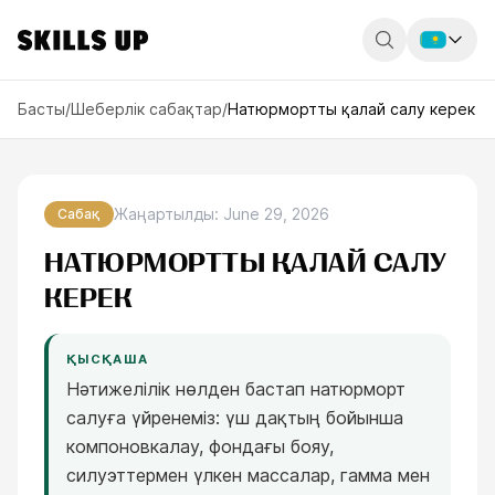
Россия
Басты
/
Шеберлік сабақтар
/
Натюрмортты қалай салу керек
Беларусь
Қазақстан
Жаңартылды
:
June 29, 2026
Сабақ
English
НАТЮРМОРТТЫ ҚАЛАЙ САЛУ
КЕРЕК
ҚЫСҚАША
Нәтижелілік нөлден бастап натюрморт
салуға үйренеміз: үш дақтың бойынша
компоновкалау, фондағы бояу,
силуэттермен үлкен массалар, гамма мен