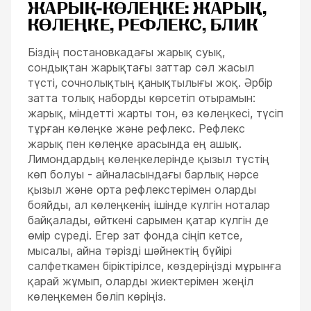
ЖАРЫҚ-КӨЛЕҢКЕ: ЖАРЫҚ,
КӨЛЕҢКЕ, РЕФЛЕКС, БЛИК
Біздің постановкадағы жарық суық,
сондықтан жарықтағы заттар сәл жасыл
түсті, сочнолықтың қанықтылығы жоқ. Әрбір
затта толық наборды көрсетіп отырамын:
жарық, міндетті жарты тон, өз көлеңкесі, түсіп
тұрған көлеңке және рефлекс. Рефлекс
жарық пен көлеңке арасында ең ашық.
Лимондардың көлеңкелерінде қызыл түстің
көп болуы - айналасындағы барлық нәрсе
қызыл және орта рефлекстерімен оларды
бояйды, ал көлеңкенің ішінде күлгін ноталар
байқалады, өйткені сарымен қатар күлгін де
өмір сүреді. Егер зат фонда сіңіп кетсе,
мысалы, айна тәрізді шәйнектің бүйірі
салфеткамен біріктірілсе, көздеріңізді мұрынға
қарай жұмып, оларды жиектерімен жеңіл
көлеңкемен бөліп көріңіз.