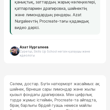
қанықтық, заттардың жарық-көлеңкелері,
қатпарлармен драпировка, шәйнектің
және лимондардың рендеры. Azat
Nurgaleevтің Procreate-тағы қадамдық
видео дәрісі.
Азат Нургалеев
Суретші, Skills Up School негізін қалаушы және
идеологы
Сәлем, достар. Бүгін натюрморт жасаймыз: ақ
шәйнек, бірнеше сары лимондар және жылы
қызыл фондағы драпировка. Мен цифрлық
түрде жұмыс істеймін, Procreate-та айпадта,
бірақ барлығы бірдей гуашь немесе майлы