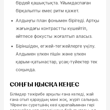
бірдей қашықтықта. Ұйымдаспаған
бірқалыпты емес ритм қажет.
Алдыңғы план фонымен бірігеді. Артқы
жағындағы контрастты күшейтіп,
әйтпесе фокусты жоғалтып аласыз.
Біріншіден, егжей-тегжейлерге үңілу.
Алдымен үлкен пішін және үлкен
қарым-қатынастар, ұсақ-түйектер тек
соңында.
СОҢҒЫ ҚЫСҚА КЕҢЕС
Білімдер тәжірибе арқылы ғана келеді, жай
ғана отып қараудың мәні жоқ, жүріп салыңыз.
Үйренген суретшінің көзі қарапайымнан гөрі