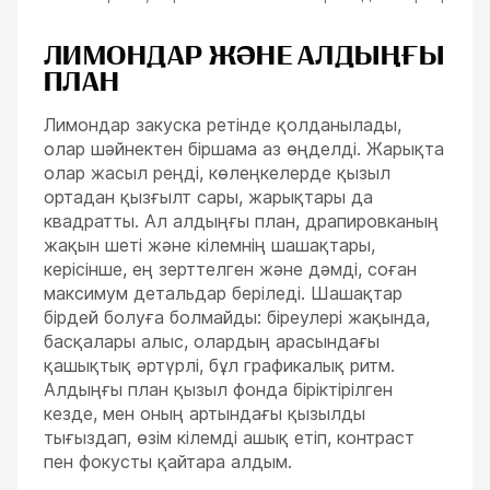
ЛИМОНДАР ЖӘНЕ АЛДЫҢҒЫ
ПЛАН
Лимондар закуска ретінде қолданылады,
олар шәйнектен біршама аз өңделді. Жарықта
олар жасыл реңді, көлеңкелерде қызыл
ортадан қызғылт сары, жарықтары да
квадратты. Ал алдыңғы план, драпировканың
жақын шеті және кілемнің шашақтары,
керісінше, ең зерттелген және дәмді, соған
максимум детальдар беріледі. Шашақтар
бірдей болуға болмайды: біреулері жақында,
басқалары алыс, олардың арасындағы
қашықтық әртүрлі, бұл графикалық ритм.
Алдыңғы план қызыл фонда біріктірілген
кезде, мен оның артындағы қызылды
тығыздап, өзім кілемді ашық етіп, контраст
пен фокусты қайтара алдым.