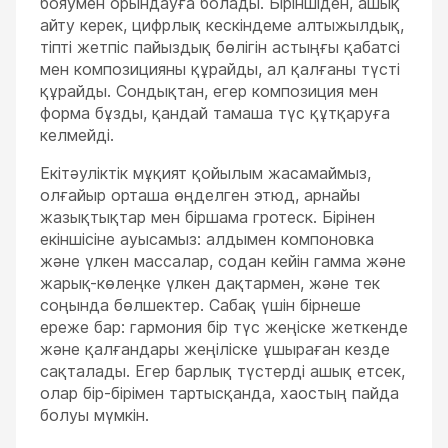
бояумен орындауға болады. Біріншіден, ашық
айту керек, цифрлық кескіндеме алтыжылдық,
тіпті жетпіс пайыздық бөлігін астыңғы қабатсі
мен композицияны құрайды, ал қалғаны түсті
құрайды. Сондықтан, егер композиция мен
форма бұзды, қандай тамаша түс құтқаруға
келмейді.
Екітәуліктік мұқият қойылым жасамаймыз,
олғайыр орташа өңделген этюд, арнайы
жазықтықтар мен біршама гротеск. Бірінен
екіншісіне ауысамыз: алдымен компоновка
және үлкен массалар, содан кейін гамма және
жарық-көлеңке үлкен дақтармен, және тек
соңында бөлшектер. Сабақ үшін бірнеше
ереже бар: гармония бір түс жеңіске жеткенде
және қалғандары жеңіліске ұшыраған кезде
сақталады. Егер барлық түстерді ашық етсек,
олар бір-бірімен тартысқанда, хаостың пайда
болуы мүмкін.
ESC