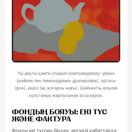
Үш дақты қамти отырып композициялау: үлкені
(шәйнек пен лимондармен драпировка), ортасы
(фон), кішісі (ақ жоғарғы жағы). Шәйнектің өлшемі
холстаның жартысынан асса керек.
ФОНДЫҢ БОЯУЫ: ЕКІ ТҮС
ЖӘНЕ ФАКТУРА
Фонды екі түспен бірден, әртүрлі қабаттарда