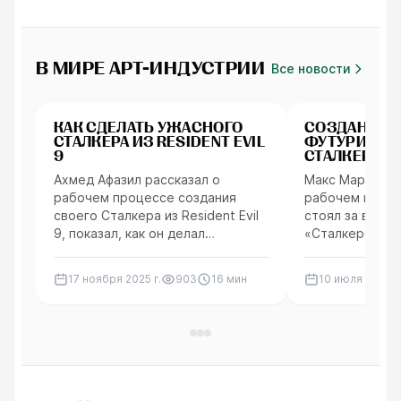
В МИРЕ АРТ-ИНДУСТРИИ
Все новости
Персонажи
Пропсы
КАК СДЕЛАТЬ УЖАСНОГО
СОЗДАНИЕ
СТАЛКЕРА ИЗ RESIDENT EVIL
ФУТУРИСТИ
9
СТАЛКЕРА В 
ПОМОЩЬЮ B
Ахмед Афазил рассказал о
Макс Мархарит
рабочем процессе создания
рабочем проце
своего Сталкера из Resident Evil
стоял за впеч
9, показал, как он делал
«Сталкером-м
детализированные текстуры
вдохновлённым
кожи, и объяснил, как освещение
периода». Он п
17 ноября 2025 г.
903
16
мин
10 июля 2025 г.
помогает создать жуткую
превратились 
атмосферу.
и объяснил сло
использованны
текстурирован