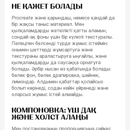
НЕ ҚАЖЕТ БОЛАДЫ
Procreate және қарындаш, немесе қандай да
бір жақсы таныс материал. Мен
қылқаламдарды жеткілікті қатты аламын,
сондай-ақ фоны үшін бір күлкілі текстуралы.
Палецпен белсенді түрде жұмыс істеймін:
онымен шеттерді жұмсартуға және
текстураны араластыруға ыңғайлы, және
қылқаламдарды да саусаққа орнатуға
болады. Әрбір нысан өз қабатында болады:
бөлек фон, бөлек драпировка, шәйнек,
лимондар. Алдымен қабаттар қолайсыз
болып көрінеді, содан кейін үйренеді және
оларсыз жұмыс істей алмайды.
КОМПОНОВКА: ҮШ ДАҚ
ЖӘНЕ ХОЛСТ АЛАҢЫ
Мен постановканың пропорциясына сәйкес