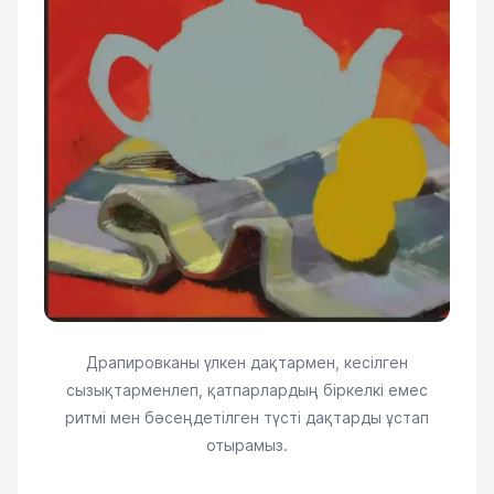
Драпировканы үлкен дақтармен, кесілген
сызықтарменлеп, қатпарлардың біркелкі емес
ритмі мен бәсеңдетілген түсті дақтарды ұстап
отырамыз.