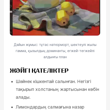
Дайын жұмыс: тұтас натюрморт, шектеулі жылы
гамма, қызылдың доминанты, егжей-тегжейлі
алдынғы план
ЖӘЙГІ ҚАТЕЛІКТЕР
Шәйнек кішкентай салынған. Негізгі
тақырып холстаның жартысынан көбін
алады.
Лимондардың салмағына назар