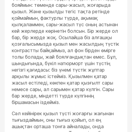
бояймын: төменде сары-жасыл, жоғарыда
қызыл. Және қызылды тегіс тақта ретінде
қоймаймын, фактурлы түрде, ақымақ
қылқаламмен, сары-жасыл түс оның астынан
кей жерлерде көрінетін болсын. Бір жерде ол
бар, бір жерде жоқ. Осылайша біз алғашқы
қозғалысымызда қызыл мен жасылдың түстік
контрастты байқаймыз, ал фон бірден өмірге
толы болады, жай боялғандықтан емес. Бұл,
шындығында, бүкіл натюрморт үшін түстің
негізгі қағидасы: біз үнемі түстік жұптар
арқылы жұмыс істейміз. Қызылмен қатар
жасыл естіледі, көкпен қатар қызғылт сары
немесе сары, ал сарымен қатар күлгін. Сары
бар жерде, міндетті түрде күлгіннің
біршамасын іздейміз.
Сәл кейінірек қызыл түсті жоғарғы жағынан
тығыздаймын, оны тығыз қойып, ол ең
ашықтан орташа тонға айналады, онда