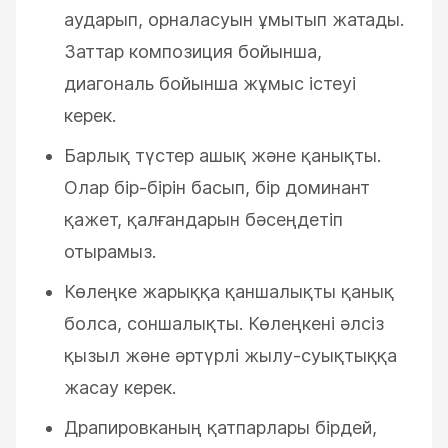
аударып, орналасуын ұмытып жатады.
Заттар композиция бойынша,
диагональ бойынша жұмыс істеуі
керек.
Барлық түстер ашық және қанықты.
Олар бір-бірін басып, бір доминант
қажет, қалғандарын бәсеңдетіп
отырамыз.
Көлеңке жарыққа қаншалықты қанық
болса, соншалықты. Көлеңкені әлсіз
қызыл және әртүрлі жылу-суықтыққа
жасау керек.
Драпировканың қатпарлары бірдей,