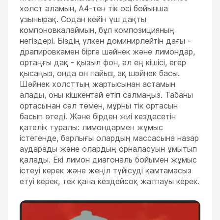
холст аламын, A4-тен тік осі бойынша
ұзынырақ. Содан кейін үш дақты
компоновкалаймын, бұл композицияның
негіздері. Біздің үлкен доминирлейтін дағы -
драпировкамен бірге шәйнек және лимондар,
ортаңғы дақ - қызыл фон, ал ең кішісі, егер
қысаңыз, онда он пайыз, ақ шәйнек басы.
Шәйнек холсттың жартысынан астамын
алады, оны кішкентай етіп салмаңыз. Табаны
ортасынан сәл төмен, мұрны тік ортасын
басып өтеді. Және бірден жиі кездесетін
қателік туралы: лимондармен жұмыс
істегенде, барлығы олардың массасына назар
аударады және олардың орналасуын ұмытып
қалады. Екі лимон диагональ бойымен жұмыс
істеуі керек және жеңіл түйісуді қамтамасыз
етуі керек, тек қана кездейсоқ жатпауы керек.