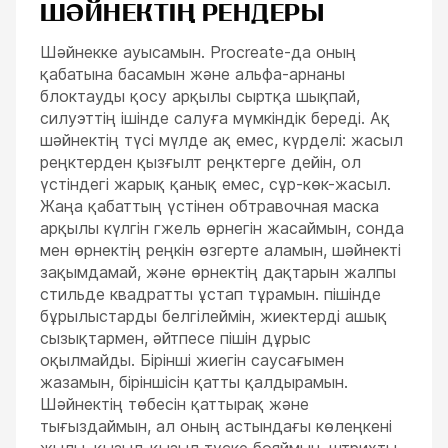
ШӘЙНЕКТІҢ РЕНДЕРЫ
Шәйнекке ауысамын. Procreate-да оның
қабатына басамын және альфа-арнаны
блоктауды қосу арқылы сыртқа шықпай,
силуэттің ішінде салуға мүмкіндік береді. Ақ
шәйнектің түсі мүлде ақ емес, күрделі: жасыл
реңктерден қызғылт реңктерге дейін, ол
үстіндегі жарық қанық емес, сұр-көк-жасыл.
Жаңа қабаттың үстінен обтравочная маска
арқылы күлгін гжель өрнегін жасаймын, сонда
мен өрнектің реңкін өзгерте аламын, шәйнекті
зақымдамай, және өрнектің дақтарын жалпы
стильде квадратты ұстап тұрамын. пішінде
бұрылыстарды белгілеймін, жиектерді ашық
сызықтармен, әйтпесе пішін дұрыс
оқылмайды. Бірінші жиегін саусағымен
жазамын, біріншісін қатты қалдырамын.
Шәйнектің төбесін қаттырақ және
тығыздаймын, ал оның астындағы көлеңкені
жылы, қызыл-қызыл түске бояймын, штрихты