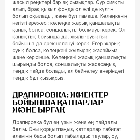
жасыл реңктері бар ақ сызықтар. Сұр сияқты
алып, бірақ қызыл фонда ол әлі де күлгін
болып оқылады, және бұл тамаша. Көлеңкенің
негізгі ережесі: көлеңке жарық қаншалықты
қанық болса, соншалықты болмауы керек. Ол
қанықтық бойынша да, жылы-суықтық
бойынша да ерекшеленуі керек. Егер жарық
суық болса, көлеңкені жылырақ жасаймыз
және керісінше. Көлеңкені жарық қаншалықты
шырынды болса, соншалықты жасасаңыз,
теңдік пайда болады, ал бейнелеу өнеріндегі
теңдік бұл қызықсыз.
ДРАПИРОВКА: ЖИЕКТЕР
БОЙЫНША ҚАТПАРЛАР
ЖӘНЕ ЫРҒАҚ
Драпировка бұл ең ұзын және ең пайдалы
бөлім. Оны қорқытпаңыз, қатпарлар табиғат
әлемінің басы болып табылады: таулар, су,