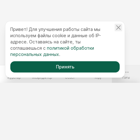
Привет! Для улучшения работы сайта мы
используем файлы cookie и данные об IP-
адресе. Оставаясь на сайте, ты
соглашаешься с
политикой обработки
персональных данных
.
Принять
-70%
Курстар
Жеңілдіктер
Себет
Кіру
Тағы
Ақысыз курстар
Жылдық қолжетімділік
Курстар жинақтары