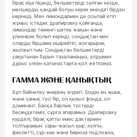
бірақ кіші пішінді, бөлшектерді салған кезде,
мөлшердің қандай болуы керек екендігі бірден
көрінеді. Мен лимондармен де осылай етіп
жұмыс істедім: драпировку қойғанда,
лимондар төменгі шетке жақын және
үлкенірек болып көрінді, сондықтан мен
оларды біршама кішірейтіп, жоғарырақ
жылжыттым. Сондықтан бөлшектерді
уақытынан бұрын тазаламаңыз, алдымен
дұрыс үлкен қатынастарға қол жеткізіңіз.
ГАММА ЖӘНЕ ҚАНЫҚТЫҚ
Бұл бейнелеу өнерінің жүрегі. Біздің ең ашық
және қанық түсі бір, ол қызыл фонда, ол
доминант. Басқа барлық түстерді
бәсеңдетеміз, сұрға апарамыз. Драпировку
күрделі, бірақ қатты емес дақтармен
толтырамын: сары-жасыл қыр, күлгін,
фиолетті, сұр-көк және бирюза подложка,