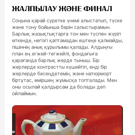
ЖАЛПЫЛАУ ЖӘНЕ ФИНАЛ
Соңына қарай суретке үнемі алыстатып, түске
және тону бойынша бәрін салыстырамын.
Барлық жазықтықтарға тон мен түспен жүріп
өткенде, негізгі қаптамадан ештеңе қалмайды,
пішіннің анық құрылымы қалады. Алдыңғы
план ең егжей-тегжейлі, фондағыға
қарағанда барлық жерде тыныш. Бір
жерлерде контрастты күшейтіп, енді бір
жерлерде бәсеңдетемін, және натюрморт
біртұтас, өміршең жұмысқа топталады. Мен
оны осылай қалдырсам да болады деп
ойлаймын.