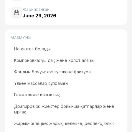
Жарияланған
June 29, 2026
МАЗМҰНЫ
Не қажет болады
Компоновка: үш дақ және холст алаңы
Фондың бояуы: екі түс және фактура
Үлкен массалар сұлбамен
Гамма және қанықтық
Драпировка: жиектер бойынша қатпарлар және
ырғақ
Жарық-көлеңке: жарық, көлеңке, рефлекс, блик