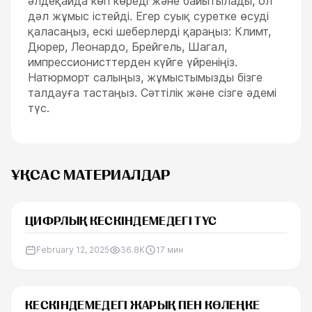
әлдеқайда көп көреді және байытылады, ол
дәл жұмыс істейді. Егер суық суретке өсуді
қаласаңыз, ескі шеберлерді қараңыз: Климт,
Дюрер, Леонардо, Брейгель, Шагал,
импрессионисттерден күйге үйреніңіз.
Натюрморт салыңыз, жұмыстымызды бізге
талдауға тастаңыз. Сәттілік және сізге әдемі
түс.
ҰҚСАС МАТЕРИАЛДАР
ЦИФРЛЫҚ КЕСКІНДЕМЕДЕГІ ТҮС
February 12, 2025
36.8K
17
мин
КЕСКІНДЕМЕДЕГІ ЖАРЫҚ ПЕН КӨЛЕҢКЕ