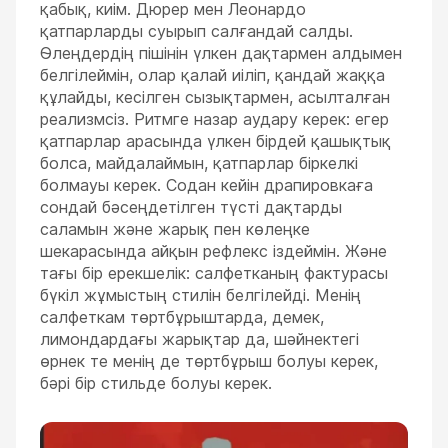
қабық, киім. Дюрер мен Леонардо
қатпарларды суырып салғандай салды.
Өлеңдердің пішінін үлкен дақтармен алдымен
белгілеймін, олар қалай иіліп, қандай жаққа
құлайды, кесілген сызықтармен, асылталған
реализмсіз. Ритмге назар аудару керек: егер
қатпарлар арасында үлкен бірдей қашықтық
болса, майдалаймын, қатпарлар біркелкі
болмауы керек. Содан кейін драпировкаға
сондай бәсеңдетілген түсті дақтарды
саламын және жарық пен көлеңке
шекарасында айқын рефлекс іздеймін. Және
тағы бір ерекшелік: салфетканың фактурасы
бүкіл жұмыстың стилін белгілейді. Менің
салфеткам төртбұрыштарда, демек,
лимондардағы жарықтар да, шәйнектегі
өрнек те менің де төртбұрыш болуы керек,
бәрі бір стильде болуы керек.