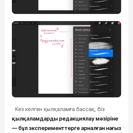
Кез келген қылқаламға бассақ, біз
қылқаламдарды редакциялау мәзіріне
—
бұл эксперименттерге арналған нағыз