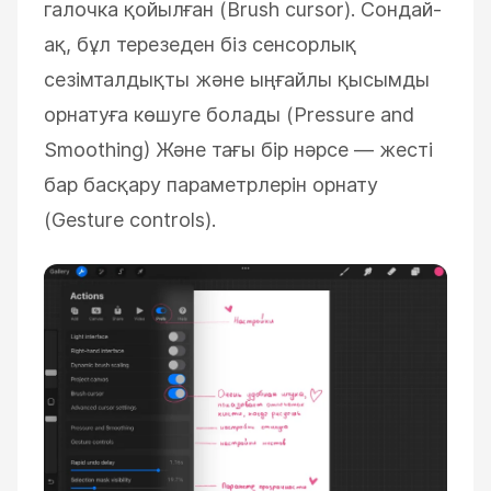
галочка қойылған (Brush cursor). Сондай-
ақ, бұл терезеден біз сенсорлық
сезімталдықты және ыңғайлы қысымды
орнатуға көшуге болады (Pressure and
Smoothing)
Және тағы бір нәрсе
—
жесті
бар басқару параметрлерін орнату
(Gesture controls).