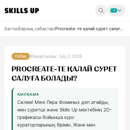
Россия
Басты
/
Барлық сабақтар
/
Procreate-те қалай сурет салуға болады?
Беларусь
Қазақстан
Жаңартылды
:
July 2, 2026
Сабақ
English
PROCREATE-ТЕ ҚАЛАЙ СУРЕТ
САЛУҒА БОЛАДЫ?
ҚЫСҚАША
Сәлем! Мені Лера Фоминых деп атайды,
мен суретші және Skills Up мектебінің 2D-
графикасы бойынша курс
кураторларының бірімін. Және мен