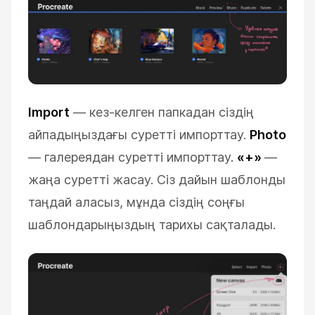
Import
—
кез-келген папкадан сіздің
айпадыңыздағы суретті импорттау.
Photo
—
галереядан суретті импорттау.
«+»
—
жаңа суретті жасау. Сіз дайын шаблонды
таңдай аласыз, мұнда сіздің соңғы
шаблондарыңыздың тарихы сақталады.