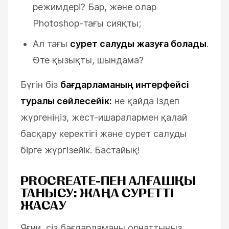
режимдері? Бар, және олар
Photoshop-тағы сияқты;
Ал тағы
сурет салуды жазуға болады
.
Өте қызықты, шындама?
ESC
Бүгін біз
бағдарламаның интерфейсі
туралы сөйлесейік:
не қайда іздеп
жүргеніңіз, жест-ишаралармен қалай
басқару керектігі және сурет салуды
бірге жүргізейік. Бастайық!
PROCREATE-ПЕН АЛҒАШҚЫ
ТАНЫСУ: ЖАҢА СУРЕТТІ
ЖАСАУ
Яғни, сіз бағдарламаны орнаттыңыз.