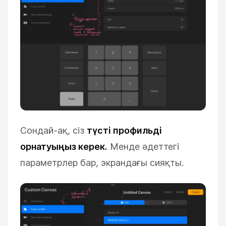
Сондай-ақ, сіз
түсті профильді
орнатуыңыз керек.
Менде әдеттегі
параметрлер бар, экрандағы сияқты.