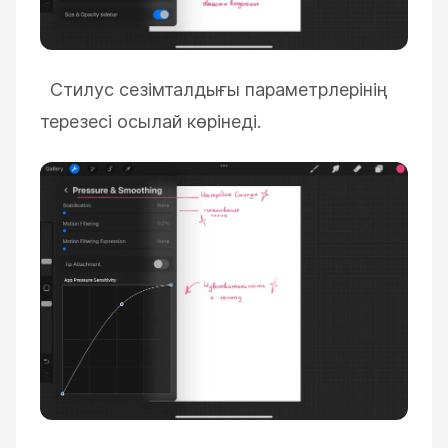
Стилус сезімталдығы параметрлерінің
терезесі осылай көрінеді.