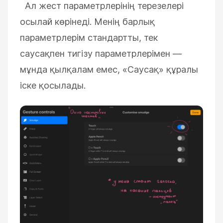
Ал жест параметрлерінің терезелері
осылай көрінеді. Менің барлық
параметрлерім стандартты, тек
саусақпен тигізу параметрлерімен
—
мұнда қылқалам емес,
«
Саусақ
»
құралы
іске қосылады.