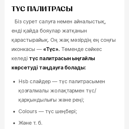
ТҮС ПАЛИТРАСЫ
Біз сурет салуға немен айналыстық,
енді қайда бояулар жатқанын
қарастырайық.
Оң жақ мәзірдің ең соңғы
иконкасы
—
«Түс».
Төменде
сәйкес
келеді
түс палитрасын ыңғайлы
көрсетуді таңдауға болады:
Hsb слайдер
—
түс палитрасымен
қозғалмалы жолақтармен түс/
қарқындылығы және реңі;
Colours
—
түс шеңбері;
Және т. б.