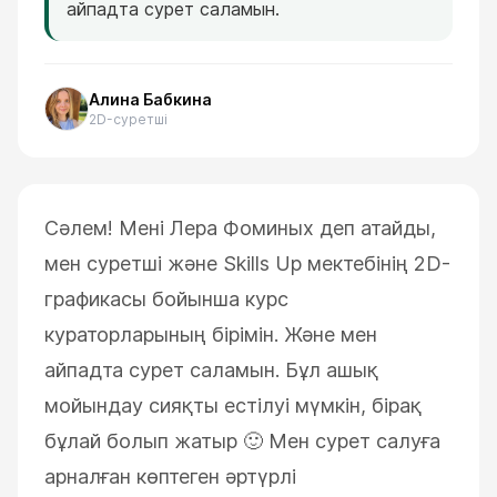
айпадта сурет саламын.
Алина Бабкина
2D-суретші
Сәлем! Мені Лера Фоминых деп атайды,
мен суретші және Skills Up мектебінің 2D-
графикасы бойынша курс
кураторларының бірімін.
Және мен
айпадта сурет саламын. Бұл ашық
мойындау сияқты естілуі мүмкін, бірақ
бұлай болып жатыр 🙂
Мен сурет салуға
арналған көптеген әртүрлі