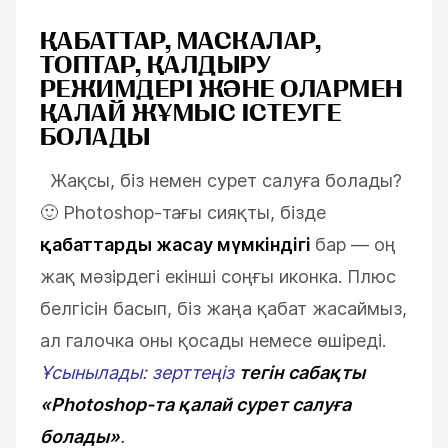
ҚАБАТТАР, МАСКАЛАР,
ТОПТАР, ҚАЛДЫРУ
РЕЖИМДЕРІ ЖӘНЕ ОЛАРМЕН
ҚАЛАЙ ЖҰМЫС ІСТЕУГЕ
БОЛАДЫ
Жақсы, біз немен сурет салуға болады?
🙂
Photoshop-тағы сияқты, бізде
қабаттарды жасау мүмкіндігі
бар
—
оң
жақ мәзірдегі екінші соңғы иконка. Плюс
белгісін басып, біз жаңа қабат жасаймыз,
ал галочка оны қосады немесе өшіреді.
Ұсынылады: зерттеңіз
тегін сабақты
«Photoshop-та қалай сурет салуға
болады»
.