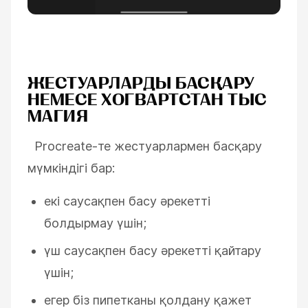
ЖЕСТУАРЛАРДЫ БАСҚАРУ
НЕМЕСЕ ХОГВАРТСТАН ТЫС
МАГИЯ
Procreate-те жестуарлармен басқару
мүмкіндігі бар:
екі саусақпен басу әрекетті
болдырмау үшін;
үш саусақпен басу әрекетті қайтару
үшін;
егер біз пипетканы қолдану қажет