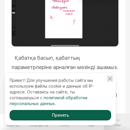
Қабатқа басып, қабаттың
параметрлеріне арналған мәзінді ашамыз.
Мысалы, біз оны қайта атауымыз
Привет! Для улучшения работы сайта мы
(Rename) немесе ол қабаттағы барлық
используем файлы cookie и данные об IP-
адресе. Оставаясь на сайте, ты
нәрсені бөліп алуымыз (Select) мүмкіндігі
соглашаешься с
политикой обработки
персональных данных
.
бар.
Біз
маскалар жасай аламыз:
Mask
—
маскалау маскасы, элементтердің
Принять
-70%
көрінуін жасыруға мүмкіндік береді
Курстар
Жеңілдіктер
Себет
Кіру
Тағы