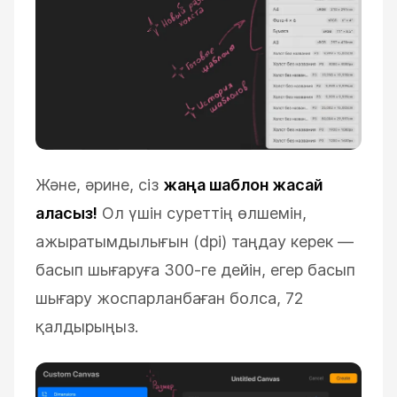
Және, әрине, сіз
жаңа шаблон жасай
аласыз!
Ол үшін суреттің өлшемін,
ажыратымдылығын (dpi) таңдау керек
—
басып шығаруға 300-ге дейін, егер басып
шығару жоспарланбаған болса, 72
қалдырыңыз.