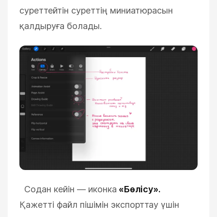
суреттейтін суреттің миниатюрасын
қалдыруға болады.
Содан кейін
— иконка
«Бөлісу».
Қажетті файл пішімін экспорттау үшін