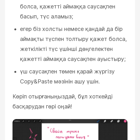
болса, қажетті аймаққа саусақпен
басып, түс аламыз;
егер біз холсты немесе қандай да бір
аймақты түспен толтыру қажет болса,
жеткілікті түс үшінші дөңгелектен
қажетті аймаққа саусақпен ауыстыру;
үш саусақпен төмен қарай жүргізу
Copy&Paste мәзінін ашу үшін.
Көріп отырғаныңыздай, бұл хоткейді
басқарудан гөрі оңай!