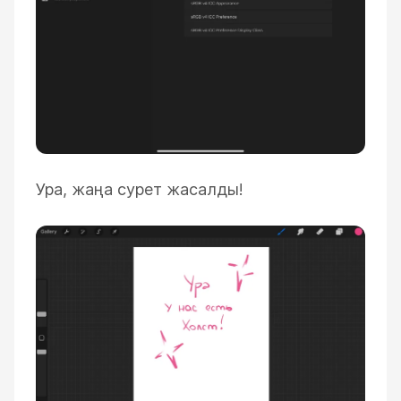
Ура, жаңа сурет жасалды!