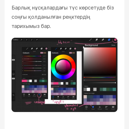
Барлық нұсқалардағы түс көрсетуде біз
соңғы қолданылған реңктердің
тарихымыз бар.