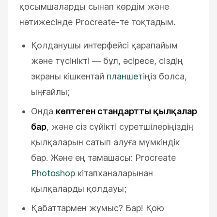
қосымшаларды сынап көрдім және
нәтижесінде Procreate-те тоқтадым.
Қолданушы интерфейсі қарапайым
және түсінікті — бұл, әсіресе, сіздің
экраны кішкентай
планшет
іңіз болса,
ыңғайлы;
Онда
көптеген стандартты қылқалар
бар
, және сіз сүйікті суретшілеріңіздің
қылқаларын сатып алуға мүмкіндік
бар. Және ең тамашасы: Procreate
Photoshop
кітапханаларынан
қылқаларды қолдауы;
Қабаттармен жұмыс? Бар! Қою