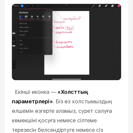
Екінші иконка
—
«Холсттың
параметрлері»
. Біз өз холстымыздың
өлшемін өзгерте аламыз, сурет салуға
көмекшіні қосуға немесе сілтеме
терезесін белсендіртуге немесе сіз