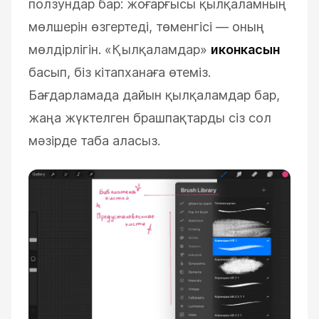
ползундар бар: жоғарғысы қылқаламның
мөлшерін өзгертеді, төменгісі
—
оның
мөлдірлігін.
«Қылқаламдар»
иконкасын
басып, біз кітапханаға өтеміз.
Бағдарламада дайын қылқаламдар бар,
жаңа жүктелген брашпақтарды сіз сол
мәзірде таба аласыз.