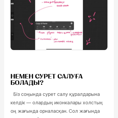
НЕМЕН СУРЕТ САЛУҒА
БОЛАДЫ?
Біз соңында сурет салу құралдарына
келдік
—
олардың
иконкалары холстың
оң жағында орналасқан.
Сол жағында