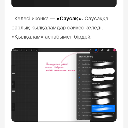
Келесі иконка
—
«Саусақ»
.
Саусаққа
барлық қылқаламдар сәйкес келеді,
«
Қылқалам
»
аспабымен бірдей.