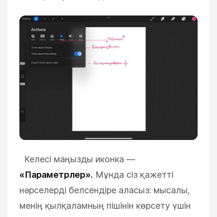
Келесі маңызды иконка
—
«Параметрлер».
Мұнда сіз қажетті
нәрселерді белсендіре аласыз: мысалы,
менің қылқаламның пішінін көрсету үшін