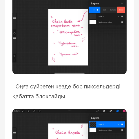
Оңға сүйреген кезде бос пиксельдерді
қабатта блоктайды.