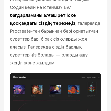
Содан кейін не істейміз?
Бұл
бағдарламаны алғаш рет іске
қосқандағы сіздің терезеңіз
, галереяда
Procreate-тен бұрыннан бері орнатылған
суреттер бар, бірақ сіз оларды жоя
аласыз.
Галереяда сіздің барлық
суреттеріңіз болады
—
оларды ашу
жеңіл және жылдам!