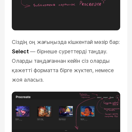
Сіздің оң жағыңызда кішкентай мәзір бар:
Select
—
бірнеше суреттерді таңдау.
Оларды таңдағаннан кейін сіз оларды
қажетті форматта бірге жүктеп, немесе
жоя аласыз.