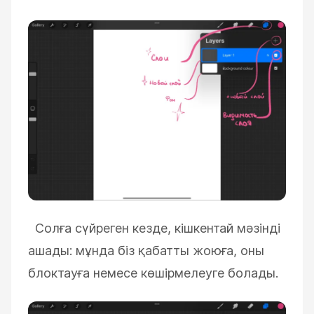
Солға сүйреген кезде, кішкентай мәзінді
ашады: мұнда біз қабатты жоюға, оны
блоктауға немесе көшірмелеуге болады.