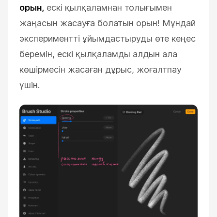
орын,
ескі қылқаламнан толығымен
жаңасын жасауға болатын орын! Мұндай
экспериментті ұйымдастыруды өте кеңес
беремін, ескі қылқаламды алдын ала
көшірмесін жасаған дұрыс, жоғалтпау
үшін.