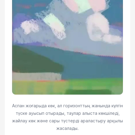
Аспан жоғарыда көк, ал горизонттың жанында күлгін
түске ауысып отырады, таулар алыста көкшіледі,
жайлау көк және сары түстерді араластыру арқылы
жасалады.