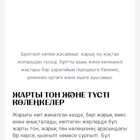
Біріктіріп көлем жасаймыз: жарық оң жақтан
жоғарыдан түседі, бұлтты ашық және көлеңкелі
жақтары бар қарапайым пішіндерге бөлеміз,
үлкеннен ортаға және кішіге ауысамыз.
ЖАРТЫ ТОН ЖӘНЕ ТҮСТІ
КӨЛЕҢКЕЛЕР
Жарығы көп жиналған кезде, бәрі жарық емес
екені анықталады, көптеген жерлерде бұл
жарты тон, жарық пен көлеңкенің арасындағы
бір нәрсе, қызғылт немесе сұрғылт. Бұл