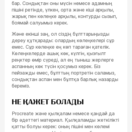
бар. Сондықтан оны мүсін немесе адамның
пішіні ретінде, үлкен, орта және кіші арқылы,
жарық пен көлеңке арқылы, контурды сызып,
боямай салуымыз керек.
Және екінші заң, ол сіздің бұлттарыңызды
дереу құтқарады: олардың көлеңкелері сұр
емес. Сұр көлеңке ең көп тараған қателік.
Көлеңкелерде ашық көк, күлгін, қызғылт
реңктер өмір сүреді, ал ең тыныш жерлерге
аспанның көк түсін қосумыз керек. Біз
пейзажды емес, бұлттың портретін саламыз,
сондықтан аспан мен бұлтқа барлық назарды
береміз.
НЕ ҚАЖЕТ БОЛАДЫ
Procreate және қылқалам немесе қандай да
ESC
бір әдеттегі материал. Қылқаламды жеткілікті
қатты болуы керек: оның пішіні мен көлемі