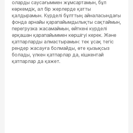
оларды саусағыммен жұмсартамын, бұл
көркемдік, ал бір жерлерде қатты
қалдырамын. Күрделі бұлттың айналасындағы
фонда арнайы қарапайымдылықты сақтаймын,
перегрузка жасамаймын, өйткені күрделі
әрқашан қарапайыммен көршігуі керек. Және
қатпарларды алмастырамын: тек ұсақ тегіс
рендер жасауға болмайды, өте қызықсыз
болады, үлкен қатпарлар да, кішкентай
қатпарлар да қажет.