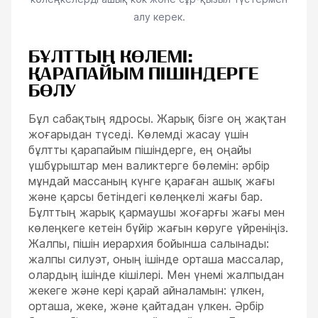
алу керек.
БҰЛТТЫҢ КӨЛЕМІ:
ҚАРАПАЙЫМ ПІШІНДЕРГЕ
БӨЛУ
Бұл сабақтың ядросы. Жарық бізге оң жақтан
жоғарыдан түседі. Көлемді жасау үшін
бұлтты қарапайым пішіндерге, ең оңайы
үшбұрыштар мен валиктерге бөлемін: әрбір
мұндай массаның күнге қараған ашық жағы
және қарсы бетіндегі көлеңкелі жағы бар.
Бұлттың жарық қармаушы жоғарғы жағы мен
көлеңкеге кетеін бүйір жағын көруге үйреніңіз.
Жалпы, пішін иерархия бойынша салынады:
жалпы силуэт, оның ішінде орташа массалар,
олардың ішінде кішілері. Мен үнемі жалпыдан
жекеге және кері қарай айналамын: үлкен,
орташа, жеке, және қайтадан үлкен. Әрбір