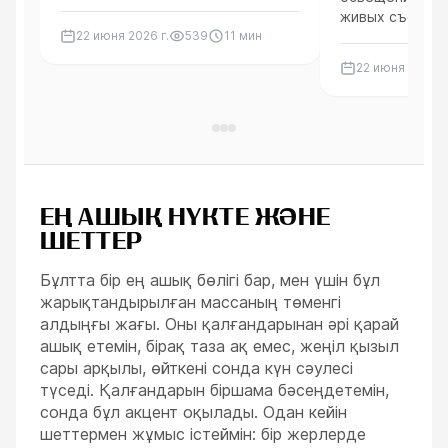
были сделаны шерсть и борода
НАЧАЛЕ КАР
живых съёмках
Одина.
ИНДУСТРИИ
22 июня 2026 г.
539
11
мин
эффектами, о 
художественны
22 июня 2026 г
эффективность
полнометражно
рабочем проце
помощью прое
голограммы дл
Один», а также
карьере.
ЕҢ АШЫҚ НҮКТЕ ЖӘНЕ
ШЕТТЕР
Бұлтта бір ең ашық бөлігі бар, мен үшін бұл
жарықтандырылған массаның төменгі
алдыңғы жағы. Оны қалғандарынан әрі қарай
ашық етемін, бірақ таза ақ емес, жеңіл қызыл
сары арқылы, өйткені сонда күн сәулесі
түседі. Қалғандарын біршама бәсеңдетемін,
сонда бұл акцент оқылады. Одан кейін
шеттермен жұмыс істеймін: бір жерлерде