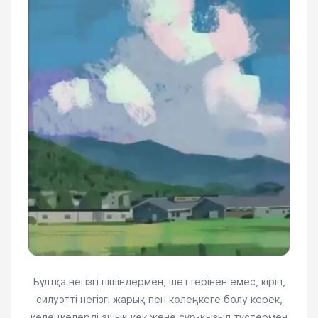
Бұлтқа негізгі пішіндермен, шеттерінен емес, кіріп,
силуэтті негізгі жарық пен көлеңкеге бөлу керек,
көлеңкелерді ашық көк және сұр-қызыл түстермен