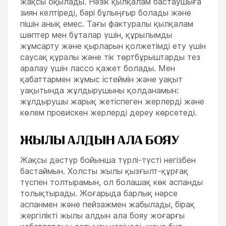
жақсы оқылады. Нәзік қылқалам бастаушыға
зиян келтіреді, бәрі бұлыңғыр болады және
пішін анық емес. Тағы фактуралы қылқалам
шөптер мен бұталар үшін, құрылымды
жұмсарту және қырларын қолжетімді ету үшін
саусақ құралы және тік төртбұрыштарды тез
аралау үшін лассо қажет болады. Мен
қабаттармен жұмыс істеймін және уақыт
уақытында жұлдырушыны қолданамын:
жұлдырушы жарық жетіспеген жерлерді және
көлем провискен жерлерді дереу көрсетеді.
ЖЫЛЫ АЛДЫН АЛА БОЯУ
Жақсы дәстүр бойынша түрлі-түсті негізбен
бастаймын. Холсты жылы қызғылт-құрғақ
түспен толтырамын, ол болашақ көк аспанды
толықтырады. Жоғарыда барлық нәрсе
аспанмен және пейзажмен жабылады, бірақ
жергілікті жылы алдын ала бояу жоғарғы