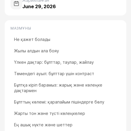
Жарияланған
June 29, 2026
МАЗМҰНЫ
Не қажет болады
Жылы алдын ала бояу
Үлкен дақтар: бұлттар, таулар, жайлау
Төмендегі ауыл: бұлттар үшін контраст
Бұлтқа кіріп барамыз: жарық және көлеңке
дақтармен
Бұлттың көлемі: қарапайым пішіндерге бөлу
Жарты тон және түсті көлеңкелер
Ең ашық нүкте және шеттер