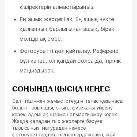
кішіректерін алмастырыңыз.
Ең ашық жердегі ақ. Ең ашық нүкте
қалғанның барлығынан ашық, бірақ
мөлдір ақ емес.
Фотосуретті дәл қайталау. Референс
бұл канва, ол қандай болса да, тірілік
маңыздырақ.
СОҢЫНДА ҚЫСҚА КЕҢЕС
Бұлт пішінмен жұмыс істеудің тұтас қазынасы
болып табылады, онығы физиканы үйрену
керек, әдемі ақ шармен алмастырмау керек.
Жазда қаладан тыс жерлерге баруға
тырысыңыз, натурадан немесе
фотосуреттерден пленэрлерді жазып, жай