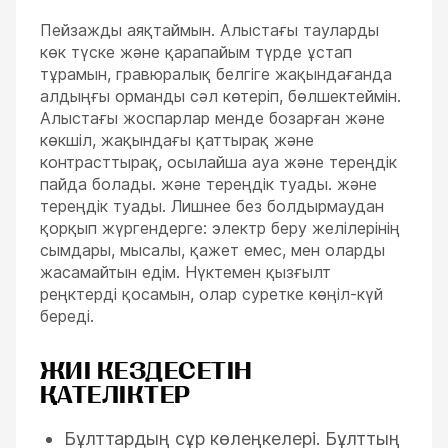
Пейзажды аяқтаймын. Алыстағы тауларды
көк түске және қарапайым түрде ұстап
тұрамын, гравюралық белгіге жақындағанда
алдыңғы орманды сәл көтеріп, бөлшектеймін.
Алыстағы жоспарлар менде бозарған және
көкшіл, жақындағы қаттырақ және
контрасттырақ, осылайша ауа және тереңдік
пайда болады. және тереңдік туады. және
тереңдік туады. Лишнее без болдырмаудан
қорқып жүргендерге: электр беру желілерінің
сымдары, мысалы, қажет емес, мен оларды
жасамайтын едім. Нүктемен қызғылт
реңктерді қосамын, олар суретке көңіл-күй
береді.
ЖИІ КЕЗДЕСЕТІН
ҚАТЕЛІКТЕР
Бұлттардың сұр көлеңкелері. Бұлттың