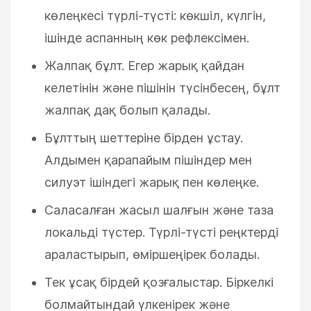
көлеңкесі түрлі-түсті: көкшіл, күлгін,
ішінде аспанның көк рефлексімен.
Жалпақ бұлт. Егер жарық қайдан
келетінін және пішінін түсінбесең, бұлт
жалпақ дақ болып қалады.
Бұлттың шеттеріне бірден ұстау.
Алдымен қарапайым пішіндер мен
силуэт ішіндегі жарық пен көлеңке.
Саласалған жасыл шалғын және таза
локальді түстер. Түрлі-түсті реңктерді
араластырып, өміршеңірек болады.
Тек ұсақ бірдей қозғалыстар. Біркелкі
болмайтындай үлкенірек және