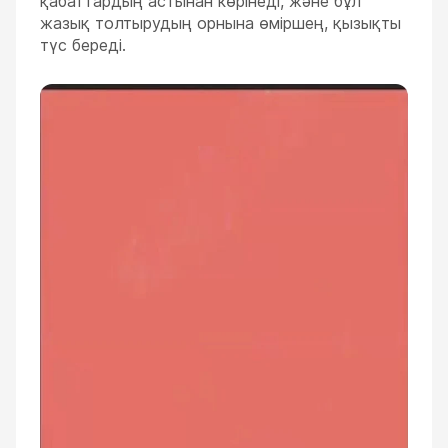
қабаттардың астынан көрінеді, және бұл
жазық толтырудың орнына өміршең, қызықты
түс береді.