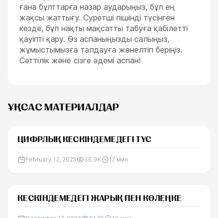
ғана бұлттарға назар аударыңыз, бұл ең
жақсы жаттығу. Суретші пішінді түсінген
кезде, бұл нақты мақсатты табуға қабілетті
қауіпті қару. Өз аспаныңызды салыңыз,
жұмыстымызға талдауға жөнелтіп беріңіз.
Сәттілік және сізге әдемі аспан!
ҰҚСАС МАТЕРИАЛДАР
ЦИФРЛЫҚ КЕСКІНДЕМЕДЕГІ ТҮС
February 12, 2025
36.9K
17
мин
КЕСКІНДЕМЕДЕГІ ЖАРЫҚ ПЕН КӨЛЕҢКЕ