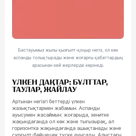
Бастауымыз жылы қызғылт-қоңыр негіз, ол көк
аспанды толықтырады және жоғарғы қабаттардың
арасынан кей жерлерде көрінеді.
ҮЛКЕН ДАҚТАР: БҰЛТТАР,
ТАУЛАР, ЖАЙЛАУ
Артынан негізгі беттерді үлкен
жазықтықтармен жабамын. Аспанды
ауысумен жасаймын: жоғарыда, зенитке
жақындағанда ол көк және тығызырақ, ал
горизонтка жақындағанда ашықтанады және
сұрғылт-бәйшешек түске ауысады. Алыстағы