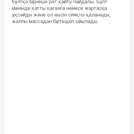
бұлтқа бірнеше рет қайту пайдалы. Бұлт
мәнінде қатты қағазға немесе жартасқа
ұқсайды және ол мүсін сияқты қаланады,
жалпы массадан біртіндеп ойылады.