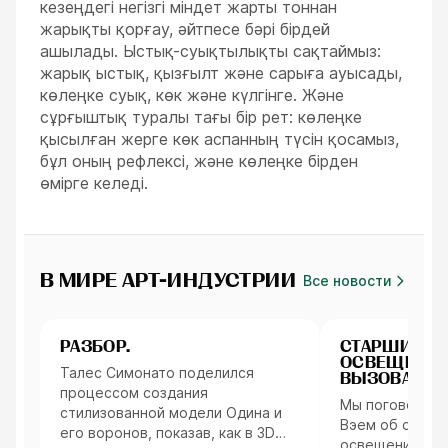
кезеңдегі негізгі міндет жарты тоннан
жарықты қорғау, әйтпесе бәрі бірдей
ашылады. Ыстық-суықтылықты сақтаймыз:
жарық ыстық, қызғылт және сарыға ауысады,
көлеңке суық, көк және күлгінге. Және
сұрғыштық туралы тағы бір рет: көлеңке
қысылған жерге көк аспанның түсін қосамыз,
бұл оның рефлексі, және көлеңке бірден
өмірге келеді.
В МИРЕ АРТ-ИНДУСТРИИ
Все новости
Персонажи
Интервью
РАЗБОР.
СТАРШИЙ С
ОСВЕЩЕНИЮ
Талес Симонато поделился
ВЫЗОВАХ В 
процессом создания
ЭФФЕКТАХ,
Мы поговорили
ОСВЕЩЕНИЯ
стилизованной модели Одина и
Вэем об отлич
ГОЛОГРАММ
его воронов, показав, как в 3D
«ТРАНСФОР
освещением в 