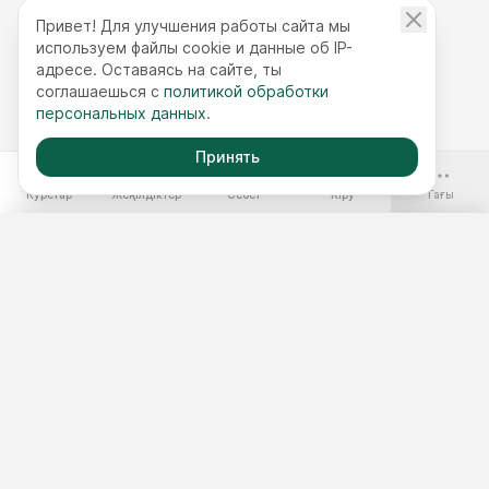
Привет! Для улучшения работы сайта мы
используем файлы cookie и данные об IP-
адресе. Оставаясь на сайте, ты
соглашаешься с
политикой обработки
персональных данных
.
Принять
-70%
Курстар
Жеңілдіктер
Себет
Кіру
Тағы
Ақысыз курстар
Жылдық қолжетімділік
Курстар жинақтары
Курс таңдау
3 минуттық тест