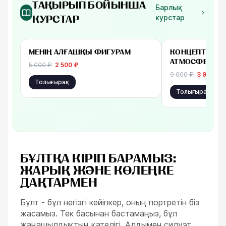
ТАҚЫРЫП БОЙЫНША
Барлық
курстар
КУРСТАР
-
50
%
бастап 2 500 ₽
бастап 3 900 ₽
МЕНІҢ АЛҒАШҚЫ ФИГУРАМ
КОНЦЕПТ ПРОП
АТМОСФЕРА
5 000
₽
2 500
₽
9 000
₽
3 900
₽
Толығырақ
Толығырақ
БҰЛТҚА КІРІП БАРАМЫЗ:
ЖАРЫҚ ЖӘНЕ КӨЛЕҢКЕ
ДАҚТАРМЕН
Бұлт - бұл негізгі кейіпкер, оның портретін біз
жасамыз. Тек басынан бастамаңыз, бұл
жаңашылдықтың қателігі. Алдымен силуэт