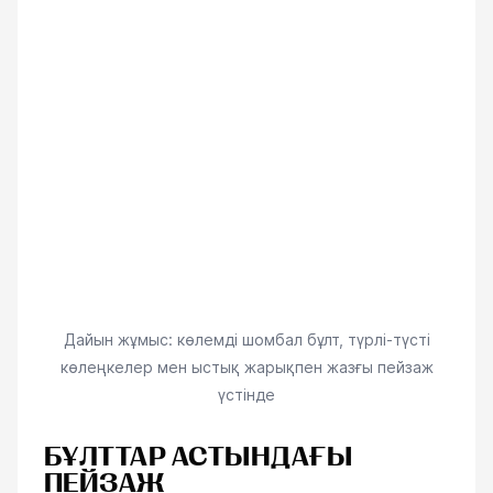
Дайын жұмыс: көлемді шомбал бұлт, түрлі-түсті
көлеңкелер мен ыстық жарықпен жазғы пейзаж
үстінде
БҰЛТТАР АСТЫНДАҒЫ
ПЕЙЗАЖ