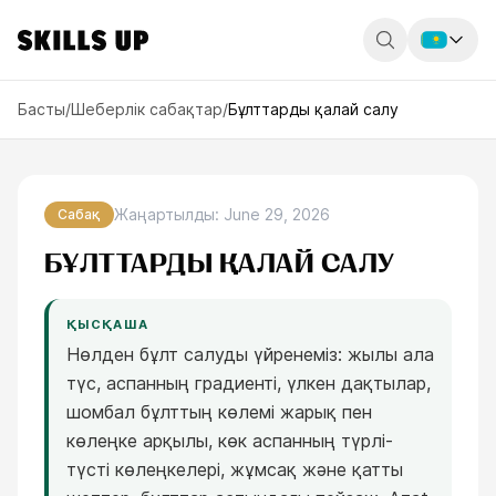
Россия
Басты
/
Шеберлік сабақтар
/
Бұлттарды қалай салу
Беларусь
Қазақстан
Жаңартылды
:
June 29, 2026
Сабақ
English
БҰЛТТАРДЫ ҚАЛАЙ САЛУ
ҚЫСҚАША
Нөлден бұлт салуды үйренеміз: жылы ала
түс, аспанның градиенті, үлкен дақтылар,
шомбал бұлттың көлемі жарық пен
көлеңке арқылы, көк аспанның түрлі-
түсті көлеңкелері, жұмсақ және қатты