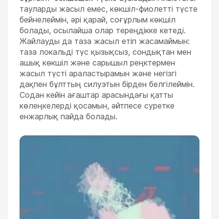
тауларды жасыл емес, көкшіл-фиолетті түсте
бейнелеймін, әрі қарай, соғұрлым көкшіл
болады, осылайша олар тереңдікке кетеді.
Жайлауды да таза жасыл етіп жасамаймын:
таза локальді түс қызықсыз, сондықтан мен
ашық көкшіл және сарышыл реңктермен
жасыл түсті араластырамын және негізгі
дақпен бұлттың силуэтын бірден белгілеймін.
Содан кейін ағаштар арасындағы қатты
көлеңкелерді қосамын, әйтпесе суретке
енжарлық пайда болады.