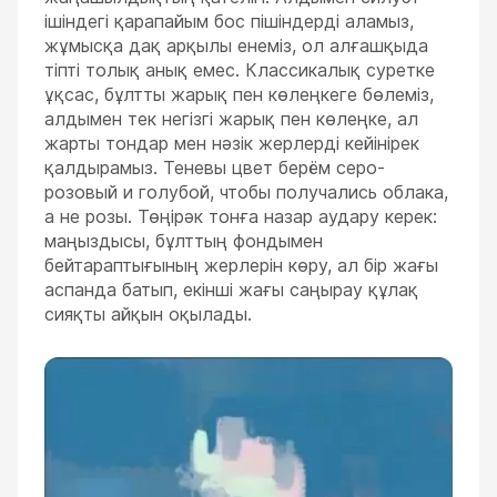
ішіндегі қарапайым бос пішіндерді аламыз,
жұмысқа дақ арқылы енеміз, ол алғашқыда
тіпті толық анық емес. Классикалық суретке
ұқсас, бұлтты жарық пен көлеңкеге бөлеміз,
алдымен тек негізгі жарық пен көлеңке, ал
жарты тондар мен нәзік жерлерді кейінірек
қалдырамыз. Теневы цвет берём серо-
розовый и голубой, чтобы получались облака,
а не розы. Төңірәк тонға назар аудару керек:
маңыздысы, бұлттың фондымен
бейтараптығының жерлерін көру, ал бір жағы
аспанда батып, екінші жағы саңырау құлақ
сияқты айқын оқылады.