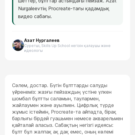
шеттер, бұлттар астындағы пейзаж. Azat
Nurgaleevтің Procreate-тағы қадамдық
видео сабағы.
Азат Нургалеев
Суретші, Skills Up School негізін қалаушы және
идеологы
Сәлем, достар. Бүгін бұлттарды салуды
үйренеміз: жазғы пейзаждың үстіне үлкен
шомбал бұлтты саламын, таулармен,
жайлаумен және ауылмен. Цифрлық түрде
жұмыс істеймін, Procreate-та айпадта, бірақ
барлығы бірдей гуашьмен немесе акварельмен
қайталай аласыз. Сабақтың негізгі идеясы:
бұлт бұл жалпақ ақ дақ емес, оның көлемі