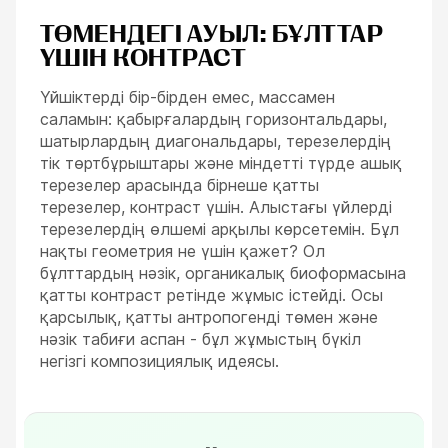
ТӨМЕНДЕГІ АУЫЛ: БҰЛТТАР
ҮШІН КОНТРАСТ
Үйшіктерді бір-бірден емес, массамен
саламын: қабырғалардың горизонтальдары,
шатырлардың диагональдары, терезелердің
тік төртбұрыштары және міндетті түрде ашық
терезелер арасында бірнеше қатты
терезелер, контраст үшін. Алыстағы үйлерді
терезелердің өлшемі арқылы көрсетемін. Бұл
нақты геометрия не үшін қажет? Ол
бұлттардың нәзік, органикалық биоформасына
қатты контраст ретінде жұмыс істейді. Осы
қарсылық, қатты антропогенді төмен және
нәзік табиғи аспан - бұл жұмыстың бүкіл
негізгі композициялық идеясы.