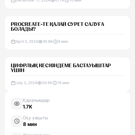
December 17, 2024
61.7K
10
мин
PROCREATE-ТЕ ҚАЛАЙ СУРЕТ САЛУҒА
БОЛАДЫ?
April 3, 2024
45.8K
9
мин
ЦИФРЛЫҚ КЕСКІНДЕМЕ БАСТАУЫШТАР
ҮШІН
July 3, 2024
39.6K
16
мин
Қаралымдар
1.7K
Оқу уақыты
8
мин