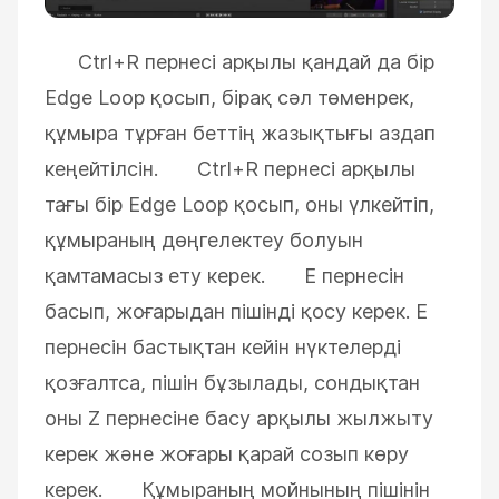
Ctrl+R пернесі арқылы қандай да бір
Edge Loop қосып, бірақ сәл төменрек,
құмыра тұрған беттің жазықтығы аздап
кеңейтілсін. Ctrl+R пернесі арқылы
тағы бір Edge Loop қосып, оны үлкейтіп,
құмыраның дөңгелектеу болуын
қамтамасыз ету керек. E пернесін
басып, жоғарыдан пішінді қосу керек. Е
пернесін бастықтан кейін нүктелерді
қозғалтса, пішін бұзылады, сондықтан
оны Z пернесіне басу арқылы жылжыту
керек және жоғары қарай созып көру
керек. Құмыраның мойнының пішінін