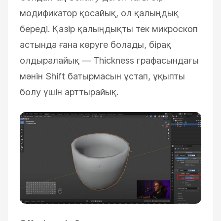
модификатор қосайық, ол қалыңдық
береді. Қазір қалыңдықты тек микроскоп
астында ғана көруге болады, бірақ
олдыралайық — Thickness графасындағы
мәнін Shift батырмасын ұстап, ұқыпты
болу үшін арттырайық.