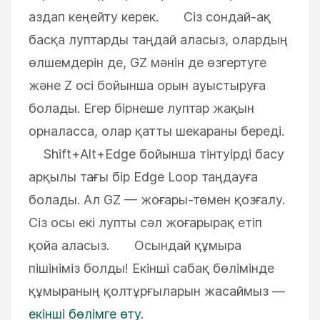
аздап кеңейту керек. Сіз сондай-ақ
басқа луптарды таңдай аласыз, олардың
өлшемдерін де, GZ мәнін де өзгертуге
және Z осі бойынша орын ауыстыруға
болады. Егер бірнеше луптар жақын
орналасса, олар қатты шекараны береді.
Shift+Alt+Edge бойынша тінтуірді басу
арқылы тағы бір Edge Loop таңдауға
болады. Ал GZ — жоғары-төмен қозғалу.
Сіз осы екі лупты сәл жоғарырақ етіп
қойа аласыз. Осындай құмыра
пішініміз болды! Екінші сабақ бөлімінде
құмыраның қолтұрғыларын жасаймыз —
екінші бөлімге өту
.