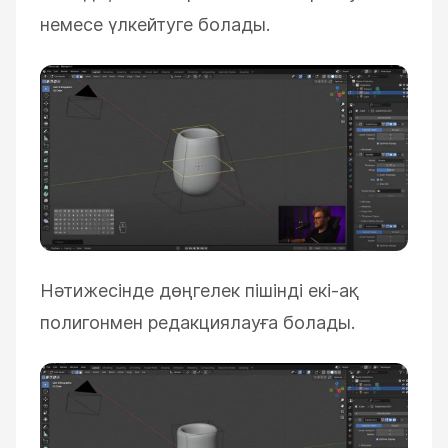
немесе үлкейтуге болады.
Нәтижесінде дөңгелек пішінді екі-ақ
полигонмен редакциялауға болады.