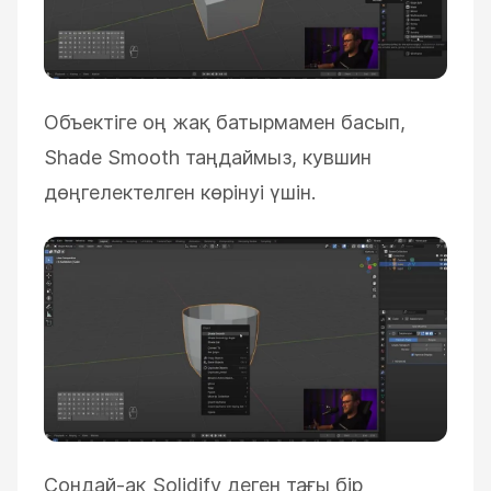
Объектіге оң жақ батырмамен басып,
Shade Smooth таңдаймыз, кувшин
дөңгелектелген көрінуі үшін.
Сондай-ақ Solidify деген тағы бір