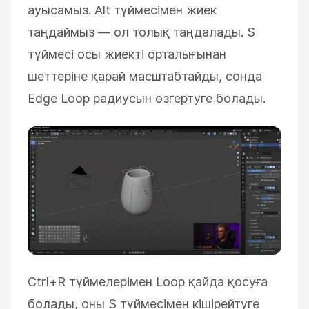
ауысамыз.
Alt түймесімен жиек
таңдаймыз — ол толық таңдалады. S
түймесі осы жиекті орталығынан
шеттеріне қарай масштабтайды, сонда
Edge Loop радиусын өзгертуге болады.
Ctrl+R түймелерімен Loop қайда қосуға
болады, оны S түймесімен кішірейтуге