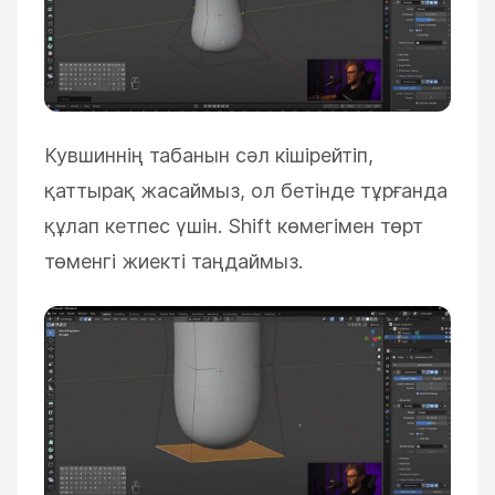
Кувшиннің табанын сәл кішірейтіп,
қаттырақ жасаймыз, ол бетінде тұрғанда
құлап кетпес үшін. Shift көмегімен төрт
төменгі жиекті таңдаймыз.