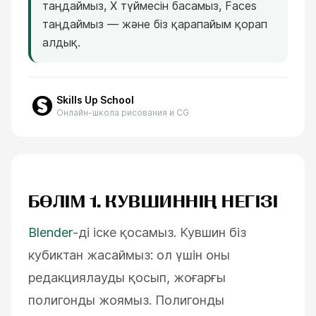
таңдаймыз, X түймесін басамыз, Faces
таңдаймыз — және біз қарапайым қорап
алдық.
Skills Up School
Онлайн-школа рисования и CG
БӨЛІМ 1. КУВШИННІҢ НЕГІЗІ
Blender
-ді іске қосамыз. Кувшин біз
кубиктан жасаймыз: ол үшін оны
редакциялауды қосып, жоғарғы
полигонды жоямыз. Полигонды
ESC