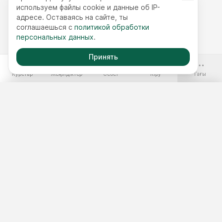
используем файлы cookie и данные об IP-
адресе. Оставаясь на сайте, ты
соглашаешься с
политикой обработки
персональных данных
.
Принять
-70%
Курстар
Жеңілдіктер
Себет
Кіру
Тағы
Ақысыз курстар
Жылдық қолжетімділік
Курстар жинақтары
Курс таңдау
3 минуттық тест