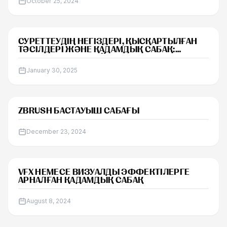
October 25, 2024
САБАҚ
СУРЕТТЕУДІҢ НЕГІЗДЕРІ, ҚЫСҚАРТЫЛҒАН
ТӘСІЛДЕРІ ЖӘНЕ ҚАДАМДЫҚ САБАҚ:
СИЛУЭТТЕРДІ ҚАЛАЙ САЛУҒА БОЛАДЫ.
January 30, 2025
САБАҚ
ZBRUSH БАСТАУЫШ САБАҒЫ
December 23, 2024
САБАҚ
VFX НЕМЕСЕ ВИЗУАЛДЫ ЭФФЕКТІЛЕРГЕ
АРНАЛҒАН ҚАДАМДЫҚ САБАҚ
August 8, 2024