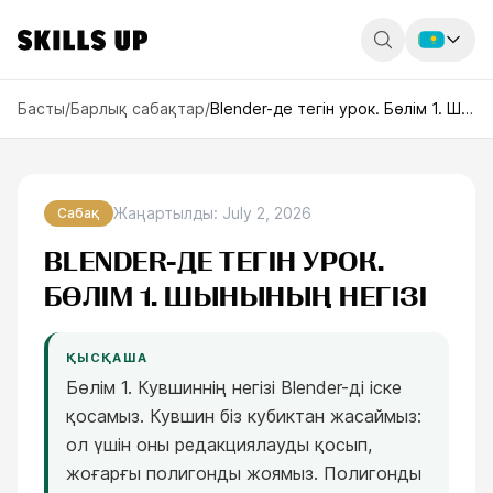
Россия
Басты
/
Барлық сабақтар
/
Blender-де тегін урок. Бөлім 1. Шынының негізі
Беларусь
Қазақстан
Жаңартылды
:
July 2, 2026
Сабақ
English
BLENDER-ДЕ ТЕГІН УРОК.
БӨЛІМ 1. ШЫНЫНЫҢ НЕГІЗІ
ҚЫСҚАША
Бөлім 1. Кувшиннің негізі Blender-ді іске
қосамыз. Кувшин біз кубиктан жасаймыз:
ол үшін оны редакциялауды қосып,
жоғарғы полигонды жоямыз. Полигонды