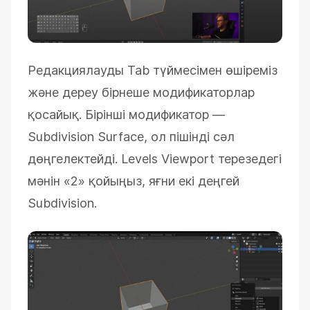
Редакциялауды Tab түймесімен өшіреміз
және дереу бірнеше модификаторлар
қосайық. Бірінші модификатор —
Subdivision Surface, ол пішінді сәл
дөңгелектейді. Levels Viewport терезедегі
мәнін «2» қойыңыз, яғни екі деңгей
Subdivision.