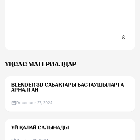
&
ҰҚСАС МАТЕРИАЛДАР
САБАҚ
BLENDER 3D САБАҚТАРЫ БАСТАУШЫЛАРҒА
АРНАЛҒАН
December 27, 2024
САБАҚ
ҮЙ ҚАЛАЙ САЛЫНАДЫ