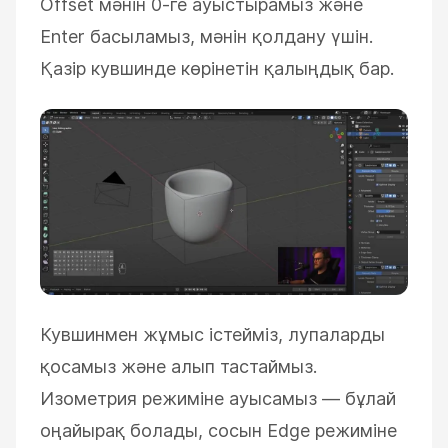
Offset мәнін 0-ге ауыстырамыз және
Enter басыламыз, мәнін қолдану үшін.
Қазір кувшинде көрінетін қалыңдық бар.
Кувшинмен жұмыс істейміз, лупаларды
қосамыз және алып тастаймыз.
Изометрия режиміне ауысамыз — бұлай
оңайырақ болады, сосын Edge режиміне