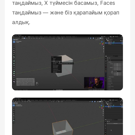
таңдаймыз, X түймесін басамыз, Faces
таңдаймыз — және біз қарапайым қорап
алдық.