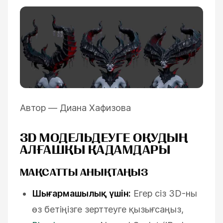
Автор —
Диана Хафизова
3D МОДЕЛЬДЕУГЕ ОҚУДЫҢ
АЛҒАШҚЫ ҚАДАМДАРЫ
МАҚСАТТЫ АНЫҚТАҢЫЗ
Шығармашылық үшін:
Егер сіз 3D-ны
өз бетіңізге зерттеуге қызығсаңыз,