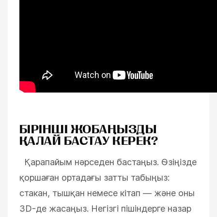
БІРІНШІ ЖОБАҢЫЗДЫ
ҚАЛАЙ БАСТАУ КЕРЕК?
Қарапайым нәрседен бастаңыз. Өзіңізде
қоршаған ортадағы затты табыңыз:
стакан, тышқан немесе кітап — және оны
3D-де жасаңыз. Негізгі пішіндерге назар