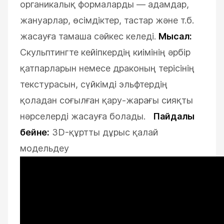
органикалық формаларды — адамдар,
жануарлар, өсімдіктер, тастар және т.б.
жасауға тамаша сәйкес келеді.
Мысал:
Скульптингте кейіпкердің киімінің әрбір
қатпарларын немесе драконың терісінің
текстурасын, сүйкімді эльфтердің
қоладан соғылған қару-жарағы сияқты
нәрселерді жасауға болады.
Пайдалы
бейне:
3D-құртты дұрыс қалай
модельдеу