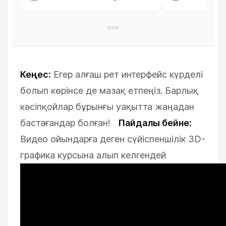
помогает создать жуткую
превратились 
атмосферу.
и объяснил сло
использованны
текстурирован
Кеңес:
Егер алғаш рет интерфейс күрделі
болып көрінсе де мазақ етпеңіз. Барлық
кәсіпқойлар бұрынғы уақытта жаңадан
бастағандар болған!
Пайдалы бейне:
Видео ойындарға деген сүйіспеншілік 3D-
графика курсына алып келгендей