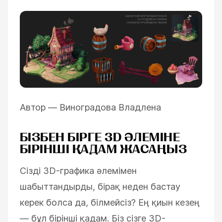
Автор — Виноградова Владлена
БІЗБЕН БІРГЕ 3D ӘЛЕМІНЕ
БІРІНШІ ҚАДАМ ЖАСАҢЫЗ
Сізді 3D-графика әлемімен
шабыттандырды, бірақ неден бастау
керек болса да, білмейсіз? Ең қиын кезең
— бұл бірінші қадам. Біз сізге 3D-