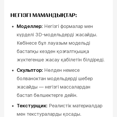
НЕГІЗГІ МАМАНДЫҚТАР:
Моделлер:
Негізгі формалар мен
күрделі 3D-модельдерді жасайды.
Көбінесе бұл лауазым модельді
бастапқы кезден қозғалтқышқа
жүктегенше жасау қабілетін білдіреді.
Скульптор:
Нөлден немесе
болваноктан модельдерді шебер
жасайды — негізгі массалардан
бастап бөлшектерге дейін.
Текстурщик:
Реалистік материалдар
мен текстураларды қосады.