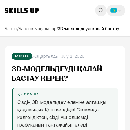
Россия
Басты
/
Барлық мақалалар
/
3D-модельдеуді қалай бастау керек?
Беларусь
Қазақстан
Жаңартылды
:
July 2, 2026
Мақала
English
3D-МОДЕЛЬДЕУДІ ҚАЛАЙ
БАСТАУ КЕРЕК?
ҚЫСҚАША
Сіздің 3D-модельдеу әлеміне алғашқы
қадамыңыз Қош келдіңіз! Сіз мұнда
келгендіктен, сізді үш өлшемді
графиканың таңғажайып әлемі