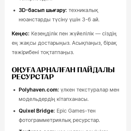
3D-басып шығару:
техникалық
нюанстарды түсіну үшін 3-6 ай.
Кеңес:
Кезеңділік пен жүйелілік — сіздің
ең жақсы достарыңыз. Асықпаңыз, бірақ
тәжірибені тоқтатпаңыз.
ОҚУҒА АРНАЛҒАН ПАЙДАЛЫ
РЕСУРСТАР
Polyhaven.com:
үлкен текстуралар мен
модельдердің кітапханасы.
Quixel Bridge:
Epic Games-тен
фотограмметриялық ресурстар.