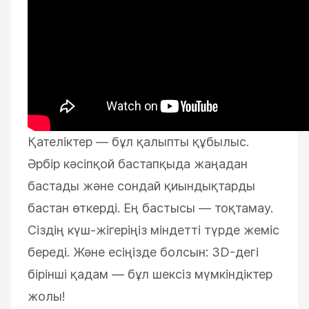
Қателіктер — бұл қалыпты құбылыс.
Әрбір кәсіпқой бастапқыда жаңадан
бастады және сондай қиындықтарды
бастан өткерді. Ең бастысы — тоқтамау.
Сіздің күш-жігеріңіз міндетті түрде жеміс
береді. Және есіңізде болсын: 3D-дегі
бірінші қадам — бұл шексіз мүмкіндіктер
жолы!