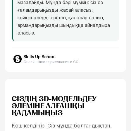
мазалайды. Мұнда бәрі мүмкін: сіз өз
ғаламдарыңызды жасай аласыз,
кейіпкерлерді тірілтіп, қалалар салып,
армандарыңызды шындыққа айналдыра
аласыз.
Skills Up School
Онлайн-школа рисования и CG
СІЗДІҢ 3D-МОДЕЛЬДЕУ
ӘЛЕМІНЕ АЛҒАШҚЫ
ҚАДАМЫҢЫЗ
Қош келдіңіз! Сіз мұнда болғандықтан,