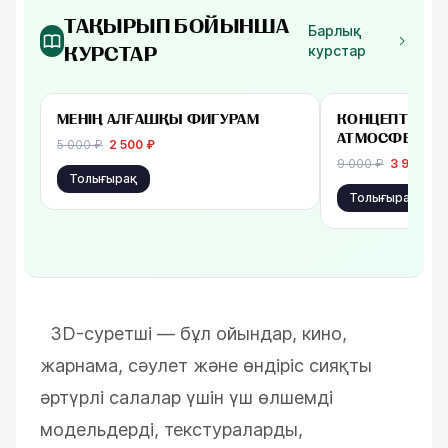
ТАҚЫРЫП БОЙЫНША
Барлық
курстар
КУРСТАР
-
50
%
бастап 2 500 ₽
бастап 3 900 ₽
МЕНІҢ АЛҒАШҚЫ ФИГУРАМ
КОНЦЕПТ ПРОП
АТМОСФЕРА
5 000
₽
2 500
₽
9 000
₽
3 900
₽
Толығырақ
Толығырақ
3D-суретші — бұл ойындар, кино,
жарнама, сәулет және өндіріс сияқты
әртүрлі салалар үшін үш өлшемді
модельдерді, текстураларды,