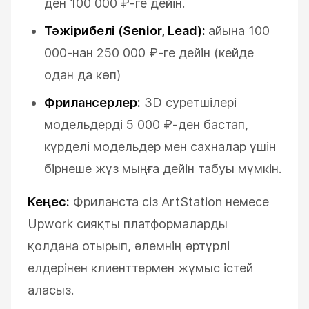
ден 100 000 ₽-ге дейін.
Тәжірибелі (Senior, Lead):
айына 100
000-нан 250 000 ₽-ге дейін (кейде
одан да көп)
Фрилансерлер:
3D суретшілері
модельдерді 5 000 ₽-ден бастап,
күрделі модельдер мен сахналар үшін
бірнеше жүз мыңға дейін табуы мүмкін.
Кеңес:
Фриланста сіз ArtStation немесе
Upwork сияқты платформаларды
қолдана отырып, әлемнің әртүрлі
елдерінен клиенттермен жұмыс істей
аласыз.