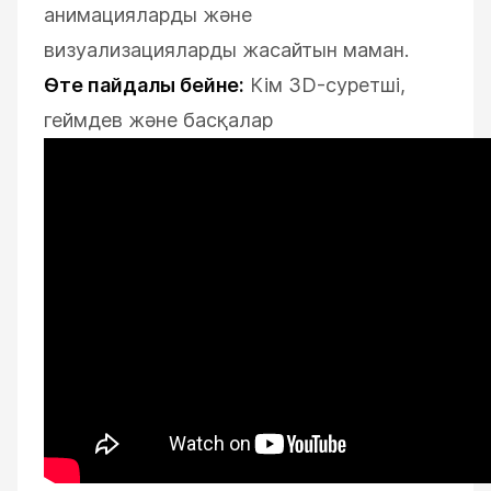
анимацияларды және
визуализацияларды жасайтын маман.
Өте пайдалы бейне:
Кім 3D-суретші,
геймдев және басқалар