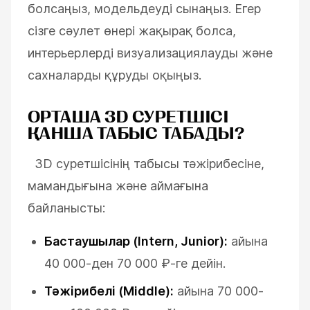
болсаңыз, модельдеуді сынаңыз. Егер
сізге сәулет өнері жақырақ болса,
интерьерлерді визуализациялауды және
сахналарды құруды оқыңыз.
ОРТАША 3D СУРЕТШІСІ
ҚАНША ТАБЫС ТАБАДЫ?
3D суретшісінің табысы тәжірибесіне,
мамандығына және аймағына
байланысты:
Бастаушылар (Intern, Junior):
айына
40 000-ден 70 000 ₽-ге дейін.
Тәжірибелі (Middle):
айына 70 000-