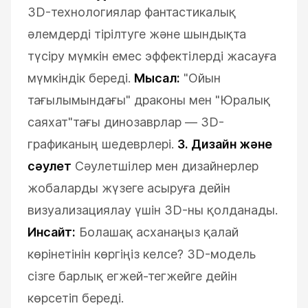
3D-технологиялар фантастикалық
әлемдерді тірілтуге және шындықта
түсіру мүмкін емес эффектілерді жасауға
мүмкіндік береді.
Мысал:
"Ойын
тағылымындағы" драконы мен "Юралық
саяхат"тағы динозаврлар — 3D-
графиканың шедеврлері.
3. Дизайн және
сәулет
Сәулетшілер мен дизайнерлер
жобаларды жүзеге асыруға дейін
визуализациялау үшін 3D-ны қолданады.
Инсайт:
Болашақ асханаңыз қалай
көрінетінін көргіңіз келсе? 3D-модель
сізге барлық егжей-тегжейге дейін
көрсетіп береді.