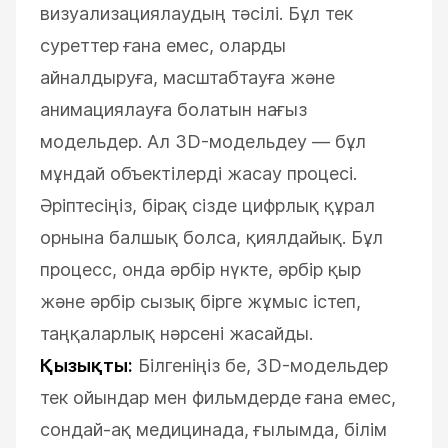
визуализациялаудың тәсілі. Бұл тек
суреттер ғана емес, оларды
айналдыруға, масштабтауға және
анимациялауға болатын нағыз
модельдер.
Ал 3D-модельдеу — бұл
ESC
мұндай объектілерді жасау процесі.
Әріптесіңіз, бірақ сізде цифрлық құрал
орнына балшық болса, қиялдайық. Бұл
процесс, онда әрбір нүкте, әрбір қыр
және әрбір сызық бірге жұмыс істеп,
таңқаларлық нәрсені жасайды.
Қызықты:
Білгеніңіз бе, 3D-модельдер
тек ойындар мен фильмдерде ғана емес,
сондай-ақ медицинада, ғылымда, білім