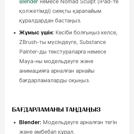
Blender
немесе Nomad Sculpt (iPad-те
қолжетімді) сияқты қарапайым
құралдардан бастаңыз.
Жұмыс үшін:
Кәсіби болғыңыз келсе,
ZBrush-ты мүсіндеуге, Substance
Painter-ды текстураларға немесе
Maya-ны модельдеуге және
анимацияға арналған арнайы
бағдарламаларды оқыңыз.
БАҒДАРЛАМАНЫ ТАҢДАҢЫЗ
Blender:
Модельдеуге арналған тегін
және әмбебап құрал.