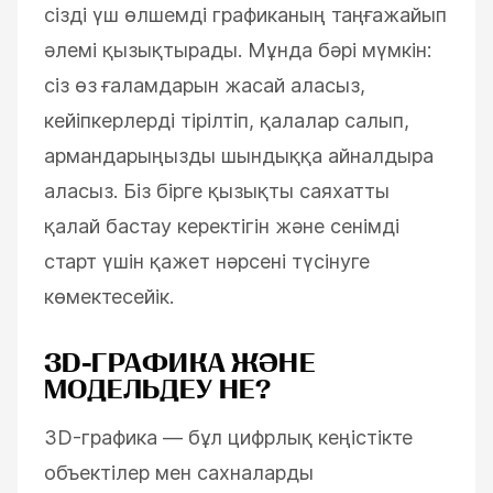
сізді үш өлшемді графиканың таңғажайып
әлемі қызықтырады. Мұнда бәрі мүмкін:
сіз өз ғаламдарын жасай аласыз,
кейіпкерлерді тірілтіп, қалалар салып,
армандарыңызды шындыққа айналдыра
аласыз. Біз бірге қызықты саяхатты
қалай бастау керектігін және сенімді
старт үшін қажет нәрсені түсінуге
көмектесейік.
3D-ГРАФИКА ЖӘНЕ
МОДЕЛЬДЕУ НЕ?
3D-графика — бұл цифрлық кеңістікте
объектілер мен сахналарды