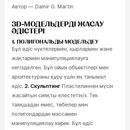
Автор —
Damir
G. Martin
3D-МОДЕЛЬДЕРДІ ЖАСАУ
ӘДІСТЕРІ
1. ПОЛИГОНАЛЬДЫ МОДЕЛЬДЕУ
Бұл әдіс нүктелермен, қырлармен және
жақтармен манипуляциялауға
негізделген. Бұл ойын объектілері мен
архитектураны құру үшін ең танымал
әдіс.
2. Скульптинг
Пластилиннен мүсін
жасайтын сияқты елестетіңіз. Тек
таяқшадан емес, төбелер мен
полигондардан массамен
манипуляциялау керек. Бұл әдіс