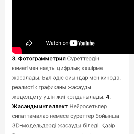
3. Фотограмметрия
Суреттердің
көмегімен нақты цифрлық көшірме
жасалады. Бұл әдіс ойындар мен кинода,
реалистік графиканы жасауды
жеделдету үшін жиі қолданылады.
4.
Жасанды интеллект
Нейросетьлер
сипаттамалар немесе суреттер бойынша
3D-модельдерді жасауды біледі. Қазір