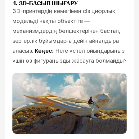
4. 3D-БАСЫП ШЫҒАРУ
3D-принтердің көмегімен сіз цифрлық
модельді нақты объектіге —
механизмдердің бөлшектерінен бастап,
зергерлік бұйымдарға дейін айналдыра
аласыз.
Кеңес:
Неге үстел ойындарыңыз
үшін өз фигураңызды жасауға болмайды?