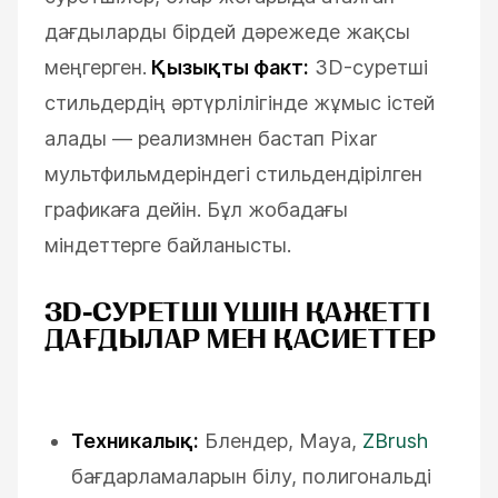
дағдыларды бірдей дәрежеде жақсы
меңгерген.
Қызықты факт:
3D-суретші
стильдердің әртүрлілігінде жұмыс істей
алады — реализмнен бастап Pixar
мультфильмдеріндегі стильдендірілген
графикаға дейін. Бұл жобадағы
міндеттерге байланысты.
3D-СУРЕТШІ ҮШІН ҚАЖЕТТІ
ДАҒДЫЛАР МЕН ҚАСИЕТТЕР
Техникалық:
Блендер, Maya,
ZBrush
бағдарламаларын білу, полигональді