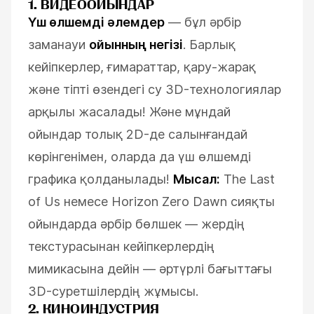
1. ВИДЕООЙЫНДАР
Үш өлшемді әлемдер
— бұл әрбір
заманауи
ойынның негізі
. Барлық
кейіпкерлер, ғимараттар, қару-жарақ
және тіпті өзендегі су 3D-технологиялар
арқылы жасалады! Және мұндай
ойындар толық 2D-де салынғандай
көрінгенімен, оларда да үш өлшемді
графика қолданылады!
Мысал:
The Last
of Us немесе Horizon Zero Dawn сияқты
ойындарда әрбір бөлшек — жердің
текстурасынан кейіпкерлердің
мимикасына дейін — әртүрлі бағыттағы
3D-суретшілердің жұмысы.
2. КИНОИНДУСТРИЯ