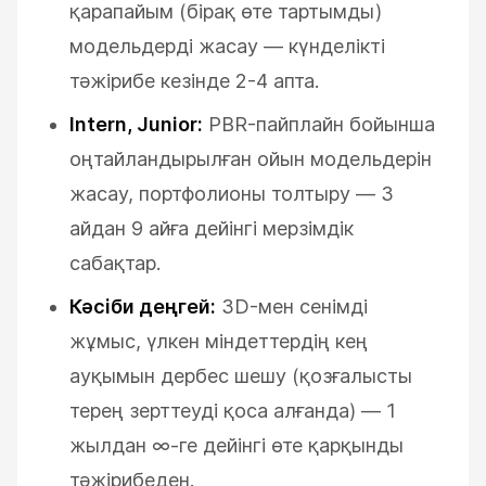
қарапайым (бірақ өте тартымды)
модельдерді жасау — күнделікті
тәжірибе кезінде 2-4 апта.
Intern, Junior:
PBR-пайплайн бойынша
оңтайландырылған ойын модельдерін
жасау, портфолионы толтыру — 3
айдан 9 айға дейінгі мерзімдік
сабақтар.
Кәсіби деңгей:
3D-мен сенімді
жұмыс, үлкен міндеттердің кең
ауқымын дербес шешу (қозғалысты
терең зерттеуді қоса алғанда) — 1
жылдан ∞-ге дейінгі өте қарқынды
тәжірибеден.