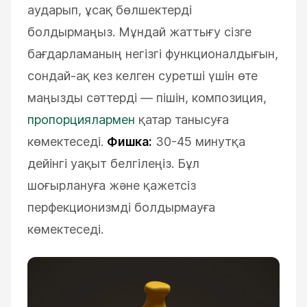
аударып, ұсақ бөлшектерді
болдырмаңыз. Мұндай жаттығу сізге
бағдарламаның негізгі функционалдығын,
сондай-ақ кез келген суретші үшін өте
маңызды сәттерді — пішін, композиция,
пропорциялармен
қатар танысуға
көмектеседі.
Фишка:
30-45 минутқа
дейінгі уақыт белгілеңіз. Бұл
шоғырлануға және қажетсіз
перфекционизмді болдырмауға
көмектеседі.