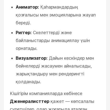
Аниматор:
Қаһармандардың
қозғалысы мен эмоцияларына жауап
береді.
Риггер:
Скелеттерді және
байланыстарды анимациялау үшін
орнатады.
Визуализатор:
Дайын кескіндер мен
бейнелерді жасаумен айналысады,
жарықтандыру мен рендерингті
қолданады.
Кішігірім компанияларда көбінесе
Дженералисттер
қажет — көпсалалы
суретшілер, олар жоғарыда аталған