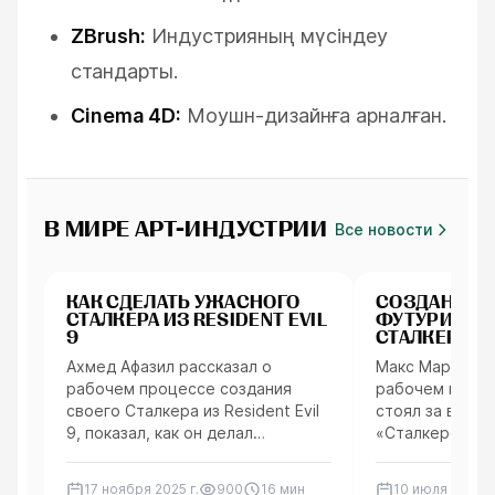
ZBrush:
Индустрияның мүсіндеу
стандарты.
Cinema 4D:
Моушн-дизайнға арналған.
В МИРЕ АРТ-ИНДУСТРИИ
Все новости
Персонажи
Пропсы
КАК СДЕЛАТЬ УЖАСНОГО
СОЗДАНИЕ
СТАЛКЕРА ИЗ RESIDENT EVIL
ФУТУРИСТИ
9
СТАЛКЕРА В 
ПОМОЩЬЮ B
Ахмед Афазил рассказал о
Макс Мархарит
рабочем процессе создания
рабочем проце
своего Сталкера из Resident Evil
стоял за впеч
9, показал, как он делал
«Сталкером-м
детализированные текстуры
вдохновлённым
кожи, и объяснил, как освещение
периода». Он п
17 ноября 2025 г.
900
16
мин
10 июля 2025 г.