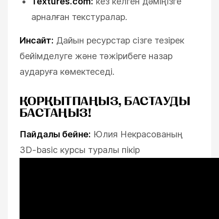
Textures.com:
кез келген дәміңізге
арналған текстуралар.
Инсайт:
Дайын ресурстар сізге тезірек
бейімделуге және тәжірибеге назар
аударуға көмектеседі.
ҚОРҚЫТПАҢЫЗ, БАСТАУДЫ
БАСТАҢЫЗ!
Пайдалы бейне:
Юлия Некрасованың
3D-basic курсы туралы пікір