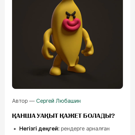
Автор —
Сергей Любашин
ҚАНША УАҚЫТ ҚАЖЕТ БОЛАДЫ?
Негізгі деңгей:
рендерге арналған