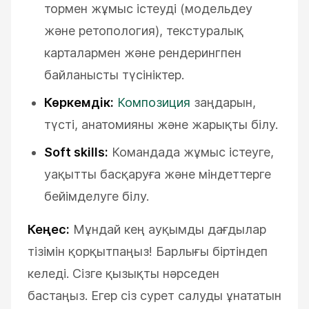
тормен жұмыс істеуді (модельдеу
және ретопология), текстуралық
карталармен және рендерингпен
байланысты түсініктер.
Көркемдік:
Композиция
заңдарын,
түсті, анатомияны және жарықты білу.
Soft skills:
Командада жұмыс істеуге,
уақытты басқаруға және міндеттерге
бейімделуге білу.
Кеңес:
Мұндай кең ауқымды дағдылар
тізімін қорқытпаңыз! Барлығы біртіндеп
келеді. Сізге қызықты нәрседен
бастаңыз. Егер сіз сурет салуды ұнататын