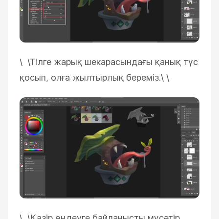
\ \
Тілге жарық шекарасындағы қанық түс
қосып, олға жылтырлық береміз.\
\
\ \
Қазір өңдеуге байланысты мүсәтір