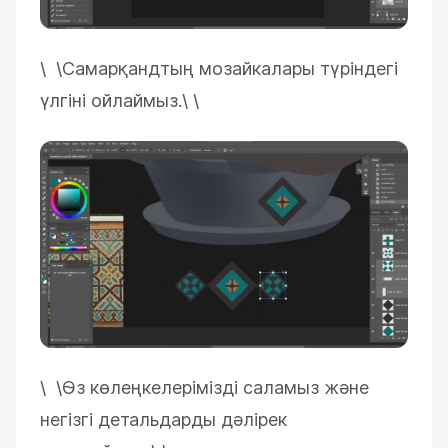
\ \
Самарқандтың мозайкалары түріндегі
үлгіні ойлаймыз.\
\
\ \
Өз көлеңкелерімізді саламыз және
негізгі детальдарды дәлірек