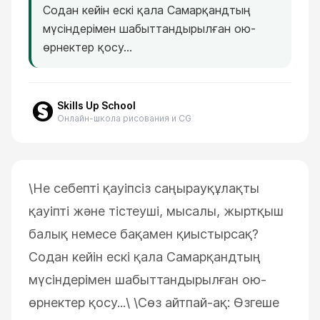
Содан кейін ескі қала Самарқандтың
мүсіндерімен шабыттандырылған ою-
өрнектер қосу...
Skills Up School
Онлайн-школа рисования и CG
\
Не себепті қауіпсіз саңырауқұлақты
қауіпті және тістеуші, мысалы, жыртқыш
балық немесе бақамен қиыстырсақ?
Содан кейін ескі қала Самарқандтың
мүсіндерімен шабыттандырылған ою-
өрнектер қосу...\
\
Сөз айтпай-ақ: Өзгеше