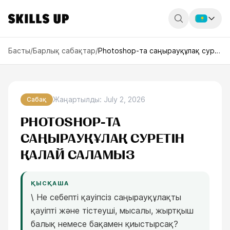
Россия
Басты
/
Барлық сабақтар
/
Photoshop-та саңырауқұлақ суретін қалай саламыз
Беларусь
Қазақстан
Жаңартылды
:
July 2, 2026
Сабақ
English
PHOTOSHOP-ТА
САҢЫРАУҚҰЛАҚ СУРЕТІН
ҚАЛАЙ САЛАМЫЗ
ҚЫСҚАША
\ Не себепті қауіпсіз саңырауқұлақты
қауіпті және тістеуші, мысалы, жыртқыш
балық немесе бақамен қиыстырсақ?