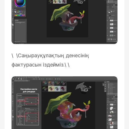
\ \
Саңырауқұлақтың денесінің
фактурасын іздейміз.\
\