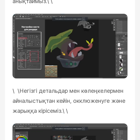
анықтаймыз.\
\
\ \
Негізгі детальдар мен көлеңкелермен
айналыстықтан кейін, окклюженуге және
жарыққа кірісеміз.\
\