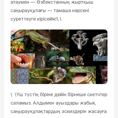
атаумен — Өзбекстанның жыртқыш
саңырауқұлағы — тамаша нәрсені
суреттеуге кірісейік!\
\
ESC
\ \
Үш түстің біріне дейін бірнеше скетчтер
саламыз. Алдымен ауыздары жабық
саңырауқұлақтардың эскиздерін жасауға