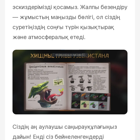
эскиздерімізді қосамыз.
Жалпы безендіру
— жұмыстың маңызды бөлігі, ол сіздің
суретіңіздің соңғы түрін қызықтырақ
және атмосфералық етеді.
Сіздің аң аулаушы саңырауқұлағыңыз
дайын! Енді сіз бейнеленгендерді