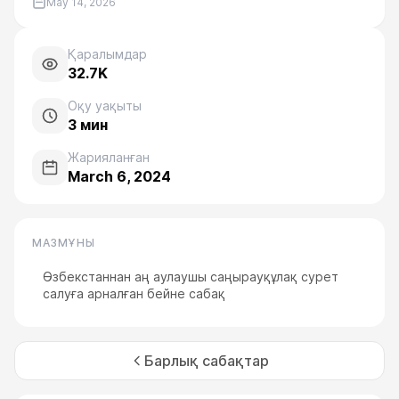
May 14, 2026
Қаралымдар
32.7K
Оқу уақыты
3
мин
Жарияланған
March 6, 2024
МАЗМҰНЫ
Өзбекстаннан аң аулаушы саңырауқұлақ сурет
салуға арналған бейне сабақ
Барлық сабақтар