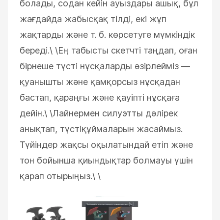
болады, содан кейін ауыздары ашық, бұл
жағдайда жабысқақ тілді, екі жұп
жақтарды және т. б. көрсетуге мүмкіндік
береді.\
\
Ең табысты скетчті таңдап, оған
бірнеше түсті нұсқаларды әзірлейміз —
қуанышты және қамқорсыз нұсқадан
бастап, қараңғы және қауіпті нұсқаға
дейін.\
\
Лайнермен силуэтты дәлірек
анықтап, түстіқұймаларын жасаймыз.
Түйіндер жақсы оқылатындай етіп және
тон бойынша қиындықтар болмауы үшін
қарап отырыңыз.\
\