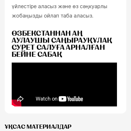
үйлестіре аласыз және өз сәңкуарлы
жобаңызды ойлап таба аласыз.
ӨЗБЕКСТАННАН АҢ
АУЛАУШЫ САҢЫРАУҚҰЛАҚ
СУРЕТ САЛУҒА АРНАЛҒАН
БЕЙНЕ САБАҚ
ҰҚСАС МАТЕРИАЛДАР