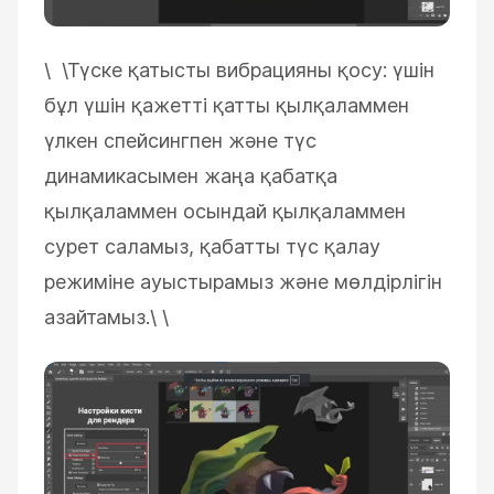
\ \
Түске қатысты вибрацияны қосу: үшін
бұл үшін қажетті қатты қылқаламмен
үлкен спейсингпен және түс
динамикасымен жаңа қабатқа
қылқаламмен осындай қылқаламмен
сурет саламыз, қабатты түс қалау
режиміне ауыстырамыз және мөлдірлігін
азайтамыз.\
\