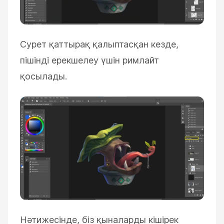
Сурет қаттырақ қалыптасқан кезде,
пішінді ерекшелеу үшін римлайт
қосылады.
Нәтижесінде, біз қыналарды кішірек