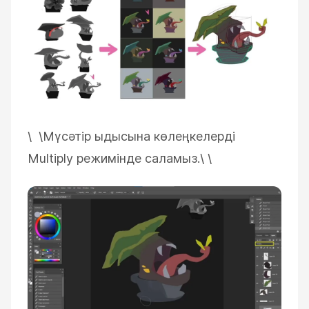
\ \
Мүсәтір ыдысына көлеңкелерді
Multiply режимінде саламыз.\
\