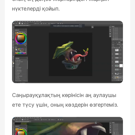
нүктелерді қойып.
Саңырауқұлақтың көрінісін аң аулаушы
ете түсу үшін, оның көздерін өзгертеміз.