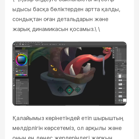
ыдысы басқа бөліктерден артта қалды,
сондықтан оған детальдарын және
жарық динамикасын қосамыз.\
\
Қалайымыз көрінетіндей етіп шырыштың
мөлдірлігін көрсетеміз, ол арқылы және
оның ең дөңес жерлеріндегі жарқын