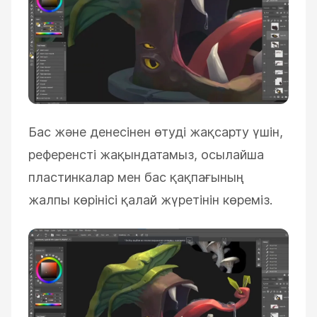
Бас және денесінен өтуді жақсарту үшін,
референсті жақындатамыз, осылайша
пластинкалар мен бас қақпағының
жалпы көрінісі қалай жүретінін көреміз.