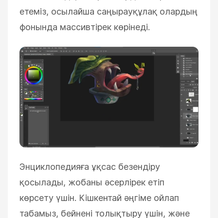
етеміз, осылайша саңырауқұлақ олардың
фонында массивтірек көрінеді.
Энциклопедияға ұқсас безендіру
қосылады, жобаны әсерлірек етіп
көрсету үшін. Кішкентай әңгіме ойлап
табамыз, бейнені толықтыру үшін, және