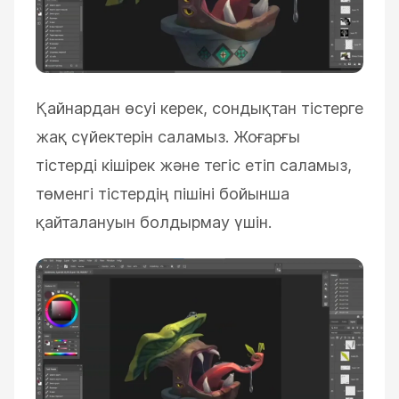
Қайнардан өсуі керек, сондықтан тістерге
жақ сүйектерін саламыз. Жоғарғы
тістерді кішірек және тегіс етіп саламыз,
төменгі тістердің пішіні бойынша
қайталануын болдырмау үшін.