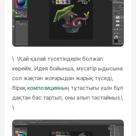
\ \
Қай қалай түсетіндерін болжап
көрейік. Идея бойынша, мүсәтір ыдысына
сол жақтан жоғарыдан жарық түседі,
бірақ
композицияны
ң тұтастығы үшін бұл
дақтан бас тартып, оны алып тастаймыз.\
\