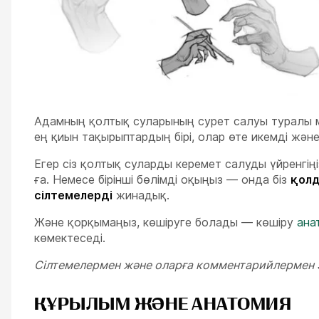
Адамның қолтық суларының сурет салуы туралы м
ең қиын тақырыптардың бірі, олар өте икемді жән
Егер сіз қолтық суларды керемет салуды үйренгіңіз
ға. Немесе бірінші бөлімді оқыңыз — онда біз
қолд
сілтемелерді
жинадық.
Және қорқымаңыз, көшіруге болады — көшіру
ана
көмектеседі.
Сілтемелермен және оларға комментарийлермен Ski
ҚҰРЫЛЫМ ЖӘНЕ АНАТОМИЯ