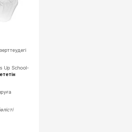
зерттеудегі
ls Up School-
ететін
ыруға
өлісті