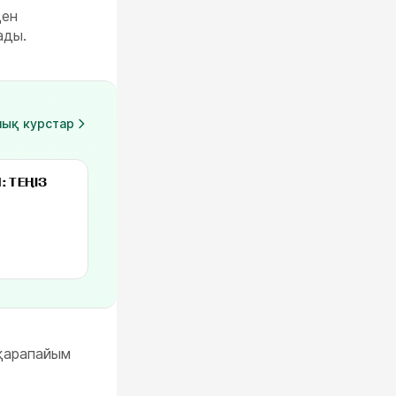
ден
ады.
лық курстар
-
55
%
 ТЕҢІЗ
 қарапайым