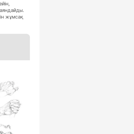
ейін,
баяндайды.
йін жұмсақ