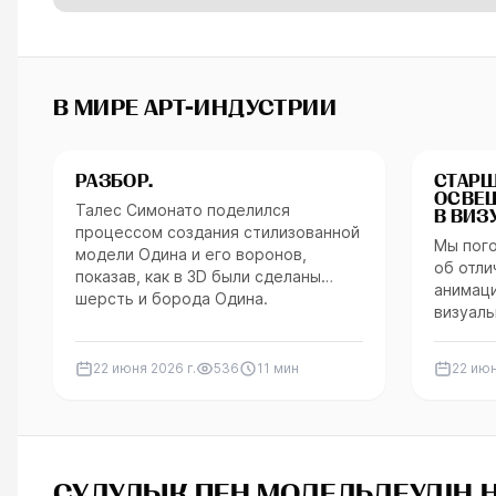
В МИРЕ АРТ-ИНДУСТРИИ
Персонажи
Интерв
РАЗБОР.
СТАРШ
ОСВЕЩ
Талес Симонато поделился
В ВИЗ
процессом создания стилизованной
СОЗД
Мы пог
ГОЛОГ
модели Одина и его воронов,
об отл
«ТРАН
показав, как в 3D были сделаны
НАЧАЛ
анимаци
шерсть и борода Одина.
ИНДУ
визуаль
между 
и эффек
22 июня 2026 г.
536
11
мин
22 июн
полном
рабоче
помощь
гологр
Один», 
СҰЛУЛЫҚ ПЕН МОДЕЛЬДЕУДІҢ НЕ
карьере