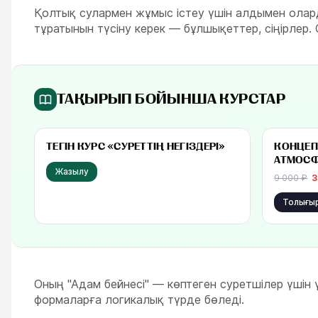
Қолтық сулармен жұмыс істеу үшін алдымен ола
тұратынын түсіну керек — бұлшықеттер, сіңірлер
ТАҚЫРЫП БОЙЫНША КУРСТАР
Тегін
бастап 3
ТЕГІН КУРС «СУРЕТТІҢ НЕГІЗДЕРІ»‎
КОНЦЕП
АТМОСФ
Жазылу
9 000
₽
3
Толығы
Оның "Адам бейнесі" — көптеген суретшілер үшін
формаларға логикалық түрде бөледі.