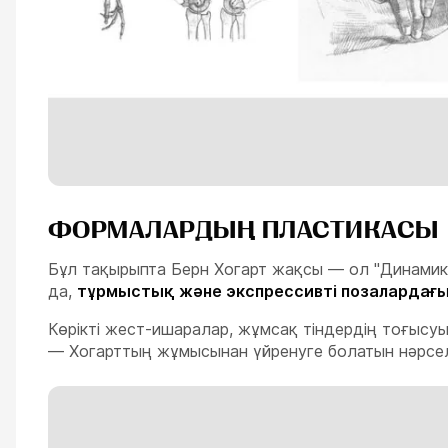
ФОРМАЛАРДЫҢ ПЛАСТИКАСЫ
Бұл тақырыпта Берн Хогарт жақсы — ол "Динамик
да,
тұрмыстық және экспрессивті позалардағы
Көрікті жест-ишаралар, жұмсақ тіндердің тоғысу
— Хогарттың жұмысынан үйренуге болатын нәрсе