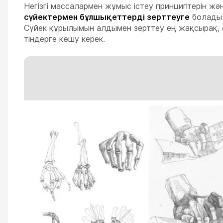
Негізгі массалармен жұмыс істеу принциптерін ж
сүйектермен бұлшықеттерді зерттеуге
болады 
Сүйек құрылымын алдымен зерттеу ең жақсырақ, өй
тіндерге көшу керек.