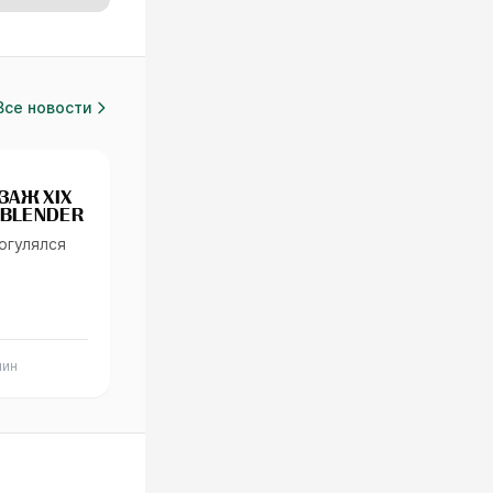
Все новости
ЗАЖ XIX
 BLENDER
огулялся
ин