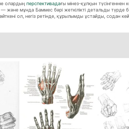
әне олардың
перспективада
ғы мінез-құлқын түсінгеннен к
— және мұнда Баммес бәрі жеткілікті детальды түрде 
ткені ол, негіз ретінде, құрылымды ұстайды, содан ке