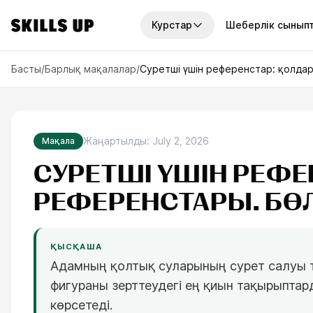
Курстар
Шеберлік сынып
СТАР
Басты
/
Барлық мақалалар
/
Суретші үшін референстар: қолда
урстар
Курстар жинақтары
7
курсов
2D-графика
13
курсов
Жаңартылды
:
July 2, 2026
Мақала
Мінсіз 
таңдай
ка
СУРЕТШІ ҮШІН РЕФ
Жылдық қолжетімділік
6
курсов
7 сұраққа 
РЕФЕРЕНСТАРЫ. БӨЛ
өнердегі қ
сурет салу
Мини-курстар
сай келетін
8
курсов
қтар
Те
ҚЫСҚАША
Адамның қолтық суларының сурет салуы 
фигураны зерттеудегі ең қиын тақырыптард
урстарды көру
көрсетеді.