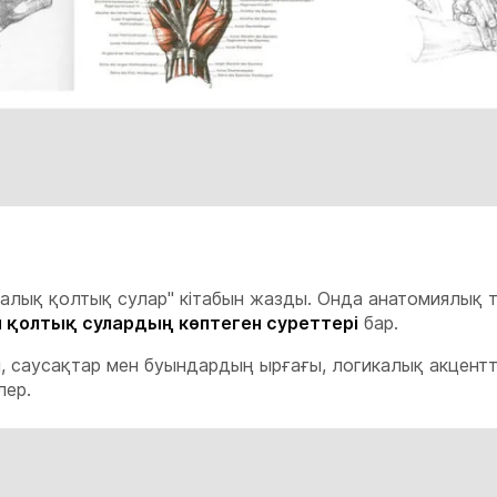
алық қолтық сулар" кітабын жазды. Онда анатомиялық 
 қолтық сулардың көптеген суреттері
бар.
ы, саусақтар мен буындардың ырғағы, логикалық акцентт
лер.