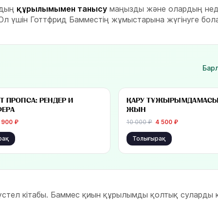
рдың
құрылымымен танысу
маңызды және олардың не
. Ол үшін Готтфрид Бамместің жұмыстарына жүгінуге бол
Бар
-
57
%
 900 ₽
бастап 4 500 ₽
Т ПРОПСА: РЕНДЕР И
ҚАРУ ТҰЖЫРЫМДАМАСЫ:
ЕРА
ЖЫН
 900
₽
10 000
₽
4 500
₽
рақ
Толығырақ
 үстел кітабы. Баммес қиын құрылымды қолтық суларды