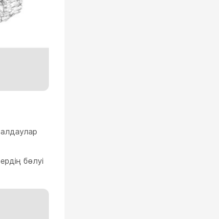
талдаулар
ердің бөлуі